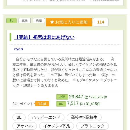
BL
完結
長編
お気に入りに追加
114
【完結】初恋は君にあげない
cyan
自分がモブだと自覚している風間晴には最近悩みがある。 高
校二年生、最近僕の体がおかしい。優しくてイケメンの幼馴染を見
るだけで動悸がしたり、顔が熱くなったり。こんなの普通じゃない
と僕は病気を疑った。この正体に気づいてしまった時──僕はこの
想いは墓場まで持って行くと決めた。 ※モブ×イケメン ※プラトニ
ック・18禁シーンありません
29,847
小説
位 / 228,762件
7,517
14pt
24h.ポイント
位 / 31,415件
BL
BL
ハッピーエンド
高校生×高校生
アオハル
イケメン×平凡
プラトニック