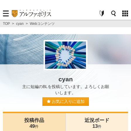
TOP
>
cyan
>
Webコンテンツ
cyan
主に短編のBLを投稿しています。よろしくお願
いします。
お気に入りに追加
投稿作品
近況ボード
49
13
件
件