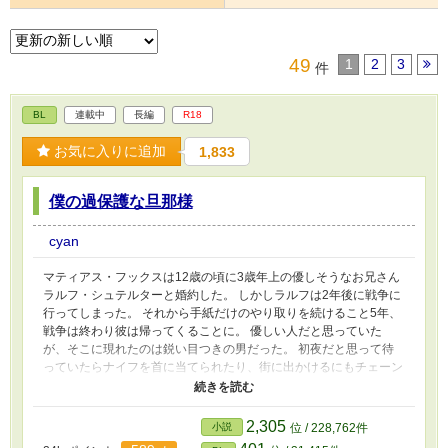
49
1
2
3
件
BL
連載中
長編
R18
お気に入りに追加
1,833
僕の過保護な旦那様
cyan
マティアス・フックスは12歳の頃に3歳年上の優しそうなお兄さん
ラルフ・シュテルターと婚約した。 しかしラルフは2年後に戦争に
行ってしまった。 それから手紙だけのやり取りを続けること5年、
戦争は終わり彼は帰ってくることに。 優しい人だと思っていた
が、そこに現れたのは鋭い目つきの男だった。 初夜だと思って待
っていたらナイフを首に当てられたり、街に出かけるにもチェーン
メイルを着て完全武装をして現れたり、戦場帰りのラルフ様に僕は
振り回されることになった。 シリアス無し、コメディー要素多
め。 R18シーンはタイトルに※つけています。 過保護な旦那様が
2,305
小説
位 / 228,762件
帰ってきました。 一章で完結していましたが、家族として二章で