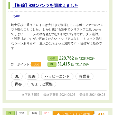
【短編】盗むパンツを間違えました
cyan
騎士学校に通うアロイスは大好きで崇拝しているボニファーのパン
ツを盗むことにした。 しかし逃げる途中でクリストフに見つかっ
てしまい…… ・人の物を盗むのはいけない行為です。ダメ絶対。
・設定甘めですがご容赦ください ・シリアスなし ・ちょっと強引
なシーンあります ・主人公はちょっと変態です ・性描写は軽めで
す
228,762
小説
位 / 228,762件
31,415
0pt
24h.ポイント
位 / 31,415件
BL
BL
短編
ハッピーエンド
異世界
青春
ちょっと変態
文字数 7,555
最終更新日 2024.09.03
登録日 2024.09.03
BL
完結
長編
R18
お気に入りに追加
615