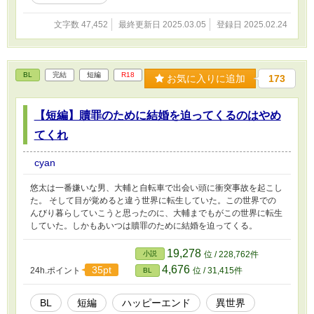
文字数 47,452
最終更新日 2025.03.05
登録日 2025.02.24
BL
完結
短編
R18
お気に入りに追加
173
【短編】贖罪のために結婚を迫ってくるのはやめ
てくれ
cyan
悠太は一番嫌いな男、大輔と自転車で出会い頭に衝突事故を起こし
た。 そして目が覚めると違う世界に転生していた。この世界での
んびり暮らしていこうと思ったのに、大輔までもがこの世界に転生
していた。しかもあいつは贖罪のために結婚を迫ってくる。
19,278
小説
位 / 228,762件
4,676
35pt
24h.ポイント
位 / 31,415件
BL
BL
短編
ハッピーエンド
異世界