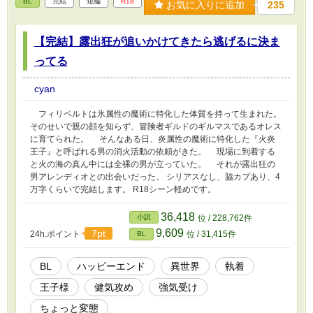
BL
完結
短編
R18
お気に入りに追加
235
【完結】露出狂が追いかけてきたら逃げるに決ま
ってる
cyan
フィリベルトは氷属性の魔術に特化した体質を持って生まれた。
そのせいで親の顔を知らず、冒険者ギルドのギルマスであるオレス
に育てられた。 そんなある日、炎属性の魔術に特化した『火炎
王子』と呼ばれる男の消火活動の依頼がきた。 現場に到着する
と火の海の真ん中には全裸の男が立っていた。 それが露出狂の
男アレンディオとの出会いだった。 シリアスなし、脇カプあり、4
万字くらいで完結します。 R18シーン軽めです。
36,418
小説
位 / 228,762件
9,609
7pt
24h.ポイント
位 / 31,415件
BL
BL
ハッピーエンド
異世界
執着
王子様
健気攻め
強気受け
ちょっと変態