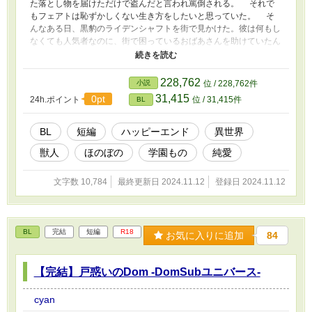
た落とし物を届けただけで盗んだと言われ罵倒される。 それで
もフェアトは恥ずかしくない生き方をしたいと思っていた。 そ
んなある日、黒豹のライデンシャフトを街で見かけた。彼は何もし
なくても人気者なのに、街で困っているおばあさんを助けていたん
だ。そこからフェアトはライデンシャフトのことを目で追うように
なる。 ある日ライデンシャフトに声をかけられて家に連れて行
かれ…… フェアトの苦悩の日々が始まる。 ※シリアスなし、基
228,762
小説
位 / 228,762件
本ほのぼの
31,415
0pt
24h.ポイント
位 / 31,415件
BL
BL
短編
ハッピーエンド
異世界
獣人
ほのぼの
学園もの
純愛
文字数 10,784
最終更新日 2024.11.12
登録日 2024.11.12
BL
完結
短編
R18
お気に入りに追加
84
【完結】戸惑いのDom -DomSubユニバース-
cyan