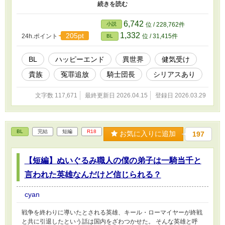
スの声は誰にも届かなかった。 ──夢も希望も失い全てを諦めた
エリアスは、辺境の地で居場所を見つけた。 ※シリアスあり ※10
万字ちょっと超えるくらいの作品です ※他サイトにも掲載中
6,742
小説
位 / 228,762件
1,332
205pt
24h.ポイント
位 / 31,415件
BL
BL
ハッピーエンド
異世界
健気受け
貴族
冤罪追放
騎士団長
シリアスあり
文字数 117,671
最終更新日 2026.04.15
登録日 2026.03.29
BL
完結
短編
R18
お気に入りに追加
197
【短編】ぬいぐるみ職人の僕の弟子は一騎当千と
言われた英雄なんだけど信じられる？
cyan
戦争を終わりに導いたとされる英雄、キール・ローマイヤーが終戦
と共に引退したという話は国内をざわつかせた。 そんな英雄と呼