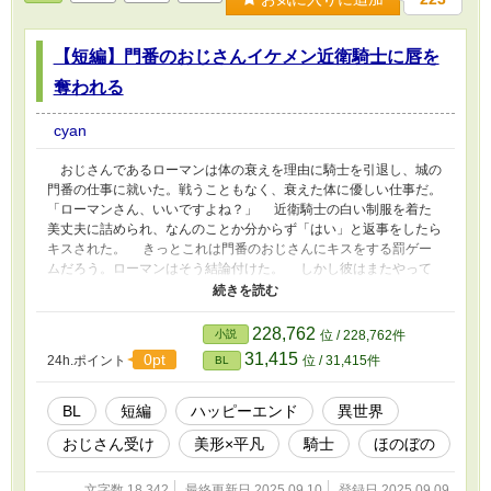
【短編】門番のおじさんイケメン近衛騎士に唇を
奪われる
cyan
おじさんであるローマンは体の衰えを理由に騎士を引退し、城の
門番の仕事に就いた。戦うこともなく、衰えた体に優しい仕事だ。
「ローマンさん、いいですよね？」 近衛騎士の白い制服を着た
美丈夫に詰められ、なんのことか分からず「はい」と返事をしたら
キスされた。 きっとこれは門番のおじさんにキスをする罰ゲー
ムだろう。ローマンはそう結論付けた。 しかし彼はまたやって
きて…… ※おじさん受け、美形攻め ※他サイトにも掲載中 ※シリ
アスなし、18禁シーン薄め ※短編なのですぐに完結します
228,762
小説
位 / 228,762件
31,415
0pt
24h.ポイント
位 / 31,415件
BL
BL
短編
ハッピーエンド
異世界
おじさん受け
美形×平凡
騎士
ほのぼの
文字数 18,342
最終更新日 2025.09.10
登録日 2025.09.09