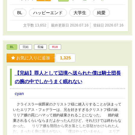
BL
ハッピーエンド
大学生
純愛
文字数 13,652
最終更新日 2026.07.16
登録日 2026.07.16
BL
完結
長編
R18
お気に入りに追加
1,325
【完結】罪人として辺境へ送られた僕は騎士団長
の腕の中でしかうまく眠れない
cyan
クライスラー侯爵家のクリストフ様に婿入りすることが決まって
いたエリアス・フェデラーは、兄を好きすぎるクリストフ様の妹、
リリア嬢の罠にハマって婚約破棄されることになった。 婚約破
棄されるくらいならまだよかったんだけど、それだけでは終わらな
かった。 リリア嬢を階段から突き落とした容疑がかけられたん
だ。まったく身に覚えがない。 「僕はやっていません」 エリア