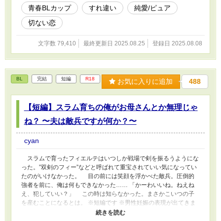
青春BLカップ​
すれ違い
純愛/ピュア
切ない恋
文字数 79,410
最終更新日 2025.08.25
登録日 2025.08.08
BL
完結
短編
R18
お気に入りに追加
488
【短編】スラム育ちの俺がお母さんとか無理じゃ
ね？ 〜夫は敵兵ですが何か？〜
cyan
スラムで育ったフィエルテはいつしか戦場で剣を振るうようにな
った。”双剣のフィー”などと呼ばれて重宝されていい気になってい
たのがいけなかった。 目の前には笑顔を浮かべた敵兵。圧倒的
強者を前に、俺は何もできなかった…… 「かーわいいね。ねえね
え、犯していい？」 この時は知らなかった。まさかこいつの子
を産むことになるとは。 ※短編です ※男性妊娠の表現が出てきま
す ※コメディ寄り ※18禁シーンはタイトルに※つけてます ※他サ
イトにも掲載中