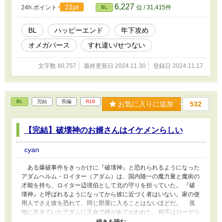
の発情期に政宗は遥希の元を訪れた。 惹かれあい、しかし想い
6,227
21pt
24h.ポイント
位 / 31,415件
BL
を告げられずにいる二人。発情期だけの関係。他は何も知らない。
次があると期待はしない。だけど希望は捨てずにいたい。 ※軽
いシリアス入ります
BL
ハッピーエンド
年下攻め
オメガバース
すれ違い/せつない
文字数 80,757
最終更新日 2024.11.30
登録日 2024.11.17
BL
完結
長編
R18
お気に入りに追加
532
【完結】破壊神のお婿さんはイケメンらしい
cyan
ある爆破事件をきっかけに『破壊神』と恐れられるようになった
アダムヘルム・ロイター（アダム）は、国内随一の魔力量と魔術の
才能を持ち、ロイター辺境伯として北の守りを担っていた。 『破
壊神』と呼ばれるようになってから彼に近づく者はいない。家の使
用人でさえ彼を恐れて、同じ部屋に入ることはないほどだ。 孤
独に生きていたアダムに王命で婿があてがわれた。相手はローデリ
ック・ハーマイン（ロディ）。 ロディは誰もが恐れる『破壊