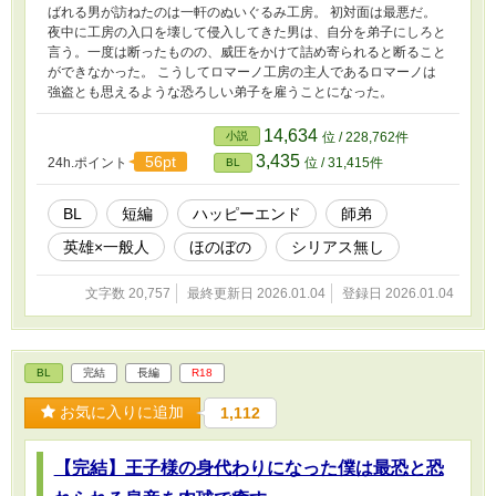
ばれる男が訪ねたのは一軒のぬいぐるみ工房。 初対面は最悪だ。
夜中に工房の入口を壊して侵入してきた男は、自分を弟子にしろと
言う。一度は断ったものの、威圧をかけて詰め寄られると断ること
ができなかった。 こうしてロマーノ工房の主人であるロマーノは
強盗とも思えるような恐ろしい弟子を雇うことになった。
14,634
小説
位 / 228,762件
3,435
56pt
24h.ポイント
位 / 31,415件
BL
BL
短編
ハッピーエンド
師弟
英雄×一般人
ほのぼの
シリアス無し
文字数 20,757
最終更新日 2026.01.04
登録日 2026.01.04
BL
完結
長編
R18
お気に入りに追加
1,112
【完結】王子様の身代わりになった僕は最恐と恐