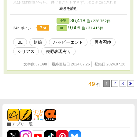
れはほぼ虐待だった。 逃げることもできず、ボコボコにされる
日々。 旅に出て、なんとか魔王を倒し凱旋したが、次に待ってい
たのは隷属の首輪で力を封じられた状態で男娼となるという地獄だ
った。 『ワタル視点』と『鬼団長視点』の2部構成です（一話ずつ
36,418
小説
位 / 228,762件
がちょっと長いです） ※ハッピーエンドですが、ワタル視点では
9,609
7pt
24h.ポイント
位 / 31,415件
BL
暴力や暴言、凌辱など主人公がボコボコにされるので、苦手な方は
ご注意ください。 ※自殺未遂表現あります。 ※お仕置き、躾、拷
問はありません。 ※地雷ある方にはお勧めできません。 団長視点
BL
短編
ハッピーエンド
勇者召喚
まで読んでいただけるとワタルもきっと救われます。
シリアス
凌辱表現有り
文字数 37,098
最終更新日 2024.07.26
登録日 2024.07.26
49
1
2
3
件
アプリ一覧