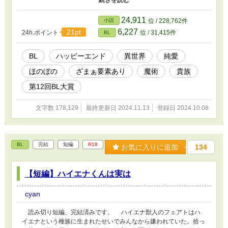
神』アダムを恐れなかった。事件のこともアダムが『破壊神』と呼
ばれていることも知らなかったからだ。 ロディもまた孤独だっ
24,911
小説
位 / 228,762件
た。貴族では珍しくとても魔力量が少ないため親に虐げられてきた
6,227
21pt
24h.ポイント
位 / 31,415件
BL
からだ。 人に恐れられ傷ついた最強魔術師アダムと、イケメン
なのに変なあだ名をつけてしまう純粋無垢なロディがほのぼの愛を
育みます。 事件は本当にアダムが起こしたものだったのか？
BL
ハッピーエンド
異世界
純愛
アダムとロディの出会いから少しずつ動き始める。 ・ざまぁ要素
ほのぼの
ざまぁ要素あり
魔術
貴族
有り ・脇カプ有り ・R18シーンはあっさりめです
第12回BL大賞
文字数 178,129
最終更新日 2024.11.13
登録日 2024.10.08
BL
完結
短編
R18
お気に入りに追加
134
【短編】ハイエナくんは実は
cyan
読み切り短編、完結済みです。 ハイエナ獣人のフェアトはハ
イエナという種族に生まれたせいでみんなから嫌われていた。拾っ