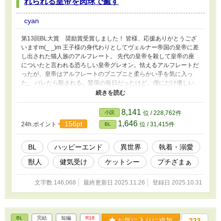
れられる皇帝を肉球で癒す
cyan
第13回BL大賞 奨励賞受賞しました！ 皆様、応援ありがとうござ
いますm(_ _)m 王子様の身代わりとしてヴェルナー帝国の皇帝に差
し出された猫人族のアルフレート。 先代の皇帝を殺して皇帝の座
についたと言われる恐ろしい皇帝グレオン。怯えるアルフレートだ
ったが、皇帝はアルフレートのプニプニと柔らかい手を気に入っ
た。 バレたら殺される。緊張の毎日だったけど、僕にだけ優しい
顔を向けて抱きしめてくれる皇帝に、僕は恋をした。 ──僕が王子
様じゃなくても、愛してくれますか？ ※男性妊娠の表現がありま
す。 ※初期に無理やりな場面があります。 ・シリアス控えめ ・ざ
8,141
小説
位 / 228,762件
まぁ展開あり ・18禁シーンはタイトルに※つけています
1,646
156pt
24h.ポイント
位 / 31,415件
BL
BL
ハッピーエンド
異世界
執着・溺愛
獣人
健気受け
ケットシー
プチざまぁ
文字数 146,068
最終更新日 2025.11.26
登録日 2025.10.31
BL
完結
短編
R18
お気に入りに追加
223