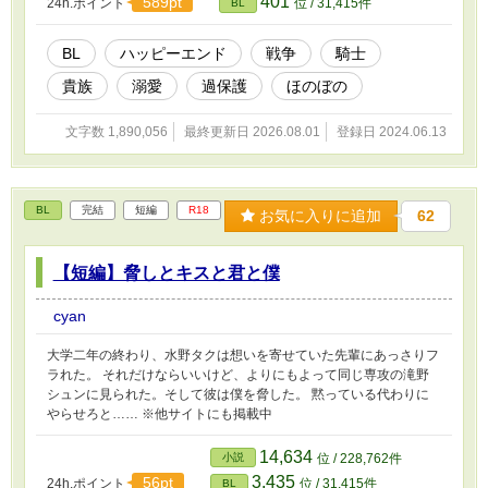
401
589pt
24h.ポイント
位 / 31,415件
BL
新たなスタートをきります。 ラルフ様の過保護はエスカレートす
るのか、マティアスの気苦労はこれからも続くのか、お楽しみに
(*^^*)
BL
ハッピーエンド
戦争
騎士
貴族
溺愛
過保護
ほのぼの
文字数 1,890,056
最終更新日 2026.08.01
登録日 2024.06.13
BL
完結
短編
R18
お気に入りに追加
62
【短編】脅しとキスと君と僕
cyan
大学二年の終わり、水野タクは想いを寄せていた先輩にあっさりフ
ラれた。 それだけならいいけど、よりにもよって同じ専攻の滝野
シュンに見られた。そして彼は僕を脅した。 黙っている代わりに
やらせろと…… ※他サイトにも掲載中
14,634
小説
位 / 228,762件
3,435
56pt
24h.ポイント
位 / 31,415件
BL