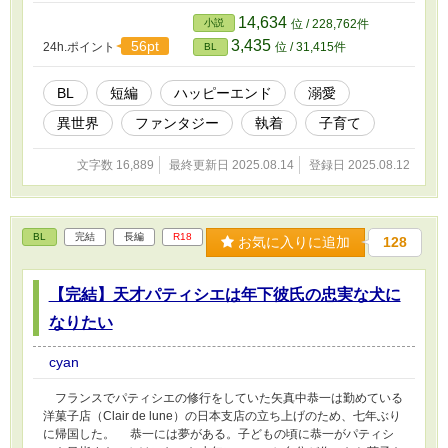
14,634
小説
位 / 228,762件
3,435
56pt
24h.ポイント
位 / 31,415件
BL
BL
短編
ハッピーエンド
溺愛
異世界
ファンタジー
執着
子育て
文字数 16,889
最終更新日 2025.08.14
登録日 2025.08.12
BL
完結
長編
R18
お気に入りに追加
128
【完結】天才パティシエは年下彼氏の忠実な犬に
なりたい
cyan
フランスでパティシエの修行をしていた矢真中恭一は勤めている
洋菓子店（Clair de lune）の日本支店の立ち上げのため、七年ぶり
に帰国した。 恭一には夢がある。子どもの頃に恭一がパティシ