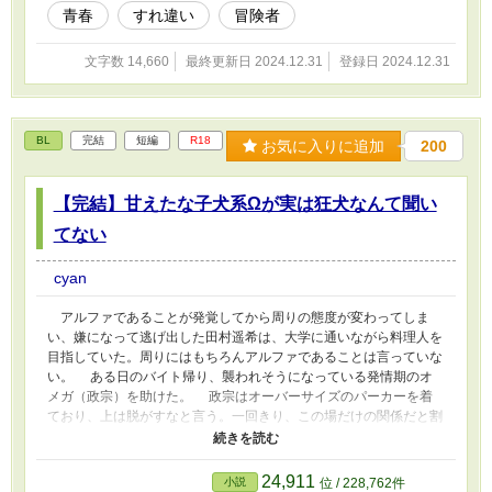
青春
すれ違い
冒険者
文字数 14,660
最終更新日 2024.12.31
登録日 2024.12.31
BL
完結
短編
R18
お気に入りに追加
200
【完結】甘えたな子犬系Ωが実は狂犬なんて聞い
てない
cyan
アルファであることが発覚してから周りの態度が変わってしま
い、嫌になって逃げ出した田村遥希は、大学に通いながら料理人を
目指していた。周りにはもちろんアルファであることは言っていな
い。 ある日のバイト帰り、襲われそうになっている発情期のオ
メガ（政宗）を助けた。 政宗はオーバーサイズのパーカーを着
ており、上は脱がすなと言う。一回きり、この場だけの関係だと割
り切り、気にも止めていなかった遥希だったが、政宗と過ごす数日
で思った以上に心が救われた。 また会いたいと思うものの、政
宗のことは名前くらいしか知らない。連絡先も知らない。しかし次
24,911
小説
位 / 228,762件