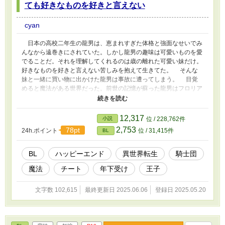
ても好きなものを好きと言えない
cyan
日本の高校二年生の龍男は、恵まれすぎた体格と強面なせいでみ
んなから遠巻きにされていた。しかし龍男の趣味は可愛いものを愛
でることだ。それを理解してくれるのは歳の離れた可愛い妹だけ。
好きなものを好きと言えない苦しみを抱えて生きてた。 そんな
妹と一緒に買い物に出かけた龍男は事故に遭ってしまう。 目覚
めると魔法がある世界だった。前世の記憶が蘇った龍男はフロリア
ンとして生きていくことに。 可愛く転生した今世では、可愛い
ものに囲まれて平穏な人生を送りたいと思うが、騎士学校に強制的
に入れられ、騎士団長の王子様からは「俺のものになれ」と迫られ
12,317
小説
位 / 228,762件
てしまう。 ・じれじれ展開あり ・軽いシリアスあり ・軽い変態注
2,753
78pt
24h.ポイント
位 / 31,415件
BL
意 ・他サイトにも掲載中
BL
ハッピーエンド
異世界転生
騎士団
魔法
チート
年下受け
王子
文字数 102,615
最終更新日 2025.06.06
登録日 2025.05.20