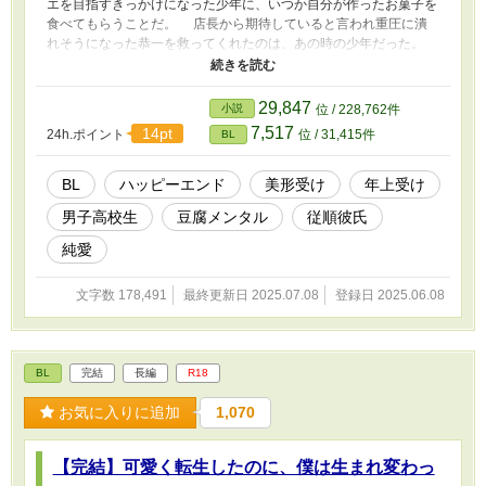
エを目指すきっかけになった少年に、いつか自分が作ったお菓子を
食べてもらうことだ。 店長から期待していると言われ重圧に潰
れそうになった恭一を救ってくれたのは、あの時の少年だった。
・他サイトにも掲載中です ・進展遅め ・SMシーンはありませんが
精神的主従関係あり ・現代日本設定 ・脇CPあり ・軽いシリアスあ
り ・15〜20万字くらいになる予定
29,847
小説
位 / 228,762件
7,517
14pt
24h.ポイント
位 / 31,415件
BL
BL
ハッピーエンド
美形受け
年上受け
男子高校生
豆腐メンタル
従順彼氏
純愛
文字数 178,491
最終更新日 2025.07.08
登録日 2025.06.08
BL
完結
長編
R18
お気に入りに追加
1,070
【完結】可愛く転生したのに、僕は生まれ変わっ