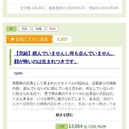
文字数 126,441
最終更新日 2024.08.24
登録日 2024.05.09
BL
完結
短編
R18
お気に入りに追加
1,317
【完結】睨んでいませんし何も企んでいません。
顔が怖いのは生まれつきです。
cyan
男爵家の次男として産まれたテオドールの悩みは、父親譲りの強面
の顔。 睨んでいないのに睨んでいると言われ、何もしていないの
に怯えられる日々。 男で孕み腹のテオドールにお見合いの話はた
くさん来るが、いつも相手に逃げられてしまう。 ある日、父がベ
ルガー辺境伯との婚姻の話を持ってきた。見合いをすっ飛ばして会
ったこともない人との結婚に不安を抱きながら、テオドールは辺境
へと向かった。 そこでは、いきなり騎士に囲まれ、夫のフィリッ
プ様を殺そうと企んでいると疑われて監視される日々が待ってい
た。 睨んでないのに、嫁いだだけで何も企んでいないのに…… い
13,664
小説
位 / 228,762件