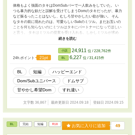
体格もよく強面のタキはDomSubバーで一人飲みをしていた。 い
つも暴力的な奴だと誤解を受けてしまうDomのタキだったが、暴力
など振るったことはないし、むしろ甘やかしたい欲が強い。 そん
なタキの前に現れたのは、可愛らしいSubのミツル。まだお互いの
ことを何も知らないのにミツルはタキにパートナーになってほしい
と言う。 タキはミツルの提案を受け入れる。しかしミツルが求め
ていたのはハードプレイだった。 戸惑いながらも、どうにかミツ
ルの期待に応えたいと奮闘するタキと、タキの優しさに戸惑うミツ
ルのすれ違いストーリー ・DomSubユニバースの設定をお借りし
24,911
小説
位 / 228,762件
ています（独自設定あり） ・軽い暴力行為が含まれますので苦手
6,227
21pt
24h.ポイント
位 / 31,415件
BL
な方はご注意ください ・DomSubを知らない方でも読めるよう説
明が時々出てきます ・ハードな躾はありません。基本甘々です ＠
Dom/Subユニバース この世界には男女の性の他にダイナミクスと
BL
短編
ハッピーエンド
呼ばれる第二の性が存在している。 DomはSubを支配し庇護した
Dom/Subユニバース
ドムサブ
い欲があり、SubはDomに支配されて従いたい欲がある。 Domと
Subの他に、Normalと呼ばれるDomでもSubでもない者やSwitchと
甘やかし希望Dom
すれ違い
呼ばれるDomとSubの両方を持っている者もいる。 DomがSubに
指示を与えて従わせるプレイはCommandを使って行われる。
文字数 36,867
最終更新日 2024.09.18
登録日 2024.09.15
BL
完結
短編
R18
お気に入りに追加
49