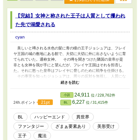
【完結】女神と称された王子は人質として攫われ
た先で溺愛される
cyan
美しいと噂される水色の髪に青の瞳の王子ジョシュアは、フレイ
ヤ王国の城の敷地にある館で、大切に大切に外に出さないように育
てられていた。通称女神。 その噂を聞きつけた隣国の皇帝が是
非とも女神を我が手にと望んだが、フレイヤ王国はそれを拒否し
た。それに怒った皇帝はフレイヤに脅しのために戦争を仕掛ける。
その事実を知ったジョシュアは、周りの反対を無視し、人質にな
るべく帝国が差し向けた偵察隊に自ら攫われる。 なぜ彼が女神
と呼ばれるのか、それはただ容姿が美しいからという理由だけでは
なかった。その真実が明かされる時、ジョシュアは、皇帝は、母国
24,911
小説
位 / 228,762件
フレイヤはどうなってしまうのか。 R-18のお話にはタイトルに※
6,227
21pt
24h.ポイント
位 / 31,415件
BL
つけてます。
BL
ハッピーエンド
異世界
ファンタジー
ざまぁ要素あり
美形受け
王子
魔法