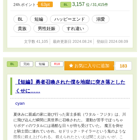
つその誤解は解けるのか。 3万字ほどの作品です。サクサクあげて
3,157
63pt
24h.ポイント
位 / 31,415件
BL
いきます。 ※男性妊娠の表現が出てくるので苦手な方はご注意く
ださい
BL
短編
ハッピーエンド
溺愛
貴族
男性妊娠
すれ違い
文字数 41,105
最終更新日 2024.08.24
登録日 2024.08.09
BL
完結
短編
R18
お気に入りに追加
183
【短編】勇者召喚された僕を地獄に突き落とした
くせに……
cyan
夏休みに親戚の家に遊び行った富士多航（ワタル・フジタ）は、川
に飛び込んだ瞬間に異世界に召喚された。 運動が苦手でぽっちゃ
りボディのワタルには過酷な日々が待ち受けていた。 魔王を倒せ
と騎士団に連れていかれ、セドリック・テイラーという鬼のような
団長に鍛え上げられる。 鍛えられたといえば聞こえはいいが、こ