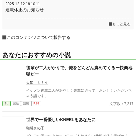
2025-12-12 18:10:11
連載休止のお知らせ
もっと見る
このコンテンツについて報告する
あなたにおすすめの小説
後輩が二人がかりで、俺をどんどん責めてくるー快楽地
獄だー
天知 カナイ
イケメン後輩二人があやしく先輩に迫って、おいしくいただいち
ゃう話です。
文字数：7,217
BL
完結
短編
R18
世界で一番優しいKNEELをあなたに
珈琲きの子
グレアの圧力の中セーフワードも使えない状態で体を弄ばれる。