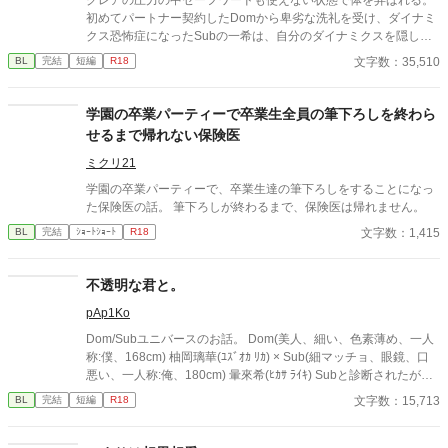
初めてパートナー契約したDomから卑劣な洗礼を受け、ダイナミ
クス恐怖症になったSubの一希は、自分のダイナミクスを隠し、
Usualとして生きていた。 Usualとして恋をして、Usualとして恋
文字数：35,510
BL
完結
短編
R18
人と愛し合う。 抑制剤を服用しながらだったが、Usualである恋
人の省吾と過ごす時間は何物にも代えがたいものだった。 しか
し、ある日ある男から「久しぶりに会わないか」と電話がかかっ
学園の卒業パーティーで卒業生全員の筆下ろしを終わら
てくる。その男は一希の初めてのパートナーでありSubとしての
せるまで帰れない保険医
喜びを教えた男だった。 ※Dom/Subユニバース独自設定有り ※
やんわりモブレ有り ※Usual✕Sub ※ダイナミクスの変異あり
ミクリ21
学園の卒業パーティーで、卒業生達の筆下ろしをすることになっ
た保険医の話。 筆下ろしが終わるまで、保険医は帰れません。
文字数：1,415
BL
完結
ｼｮｰﾄｼｮｰﾄ
R18
不透明な君と。
pAp1Ko
Dom/Subユニバースのお話。 Dom(美人、細い、色素薄め、一人
称:僕、168cm) 柚岡璃華(ﾕｽﾞｵｶ ﾘｶ) × Sub(細マッチョ、眼鏡、口
悪い、一人称:俺、180cm) 暈來希(ﾋｶｻ ﾗｲｷ) Subと診断されたがラ
ンクが高すぎて誰のcommandも効かず、周りからはNeutralまた
文字数：15,713
BL
完結
短編
R18
は見た目からDomだと思われていた暈來希。 小柄で美人な容姿、
色素の薄い外見からSubだと思われやすい高ランクのDom、柚岡
璃華。 この二人が出会いパートナーになるまでのお話。 完結済