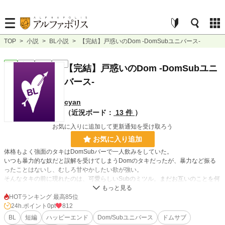
TOP
>
小説
>
BL小説
>
【完結】戸惑いのDom -DomSubユニバース-
BL
完結
短編
R18
【完結】戸惑いのDom -DomSubユニ
バース-
cyan
（近況ボード：
13 件
）
お気に入りに追加して更新通知を受け取ろう
お気に入り追加
体格もよく強面のタキはDomSubバーで一人飲みをしていた。
いつも暴力的な奴だと誤解を受けてしまうDomのタキだったが、暴力など振る
ったことはないし、むしろ甘やかしたい欲が強い。
そんなタキの前に現れたのは、可愛らしいSubのミツル。まだお互いのことを何
も知らないのにミツルはタキにパートナーになってほしいと言う。
タキはミツルの提案を受け入れる。しかしミツルが求めていたのはハードプレイ
HOTランキング 最高85位
だった。
24h.ポイント
0pt
812
戸惑いながらも、どうにかミツルの期待に応えたいと奮闘するタキと、タキの優
BL
短編
ハッピーエンド
Dom/Subユニバース
ドムサブ
しさに戸惑うミツルのすれ違いストーリー