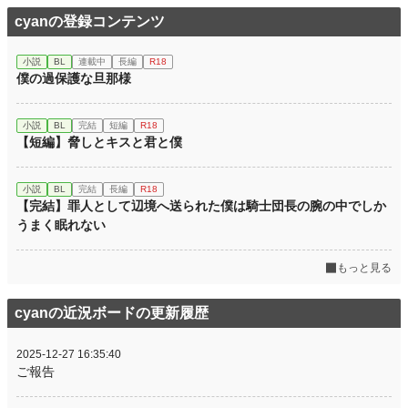
cyanの登録コンテンツ
小説
BL
連載中
長編
R18
僕の過保護な旦那様
小説
BL
完結
短編
R18
【短編】脅しとキスと君と僕
小説
BL
完結
長編
R18
【完結】罪人として辺境へ送られた僕は騎士団長の腕の中でしか
うまく眠れない
もっと見る
cyanの近況ボードの更新履歴
2025-12-27 16:35:40
ご報告