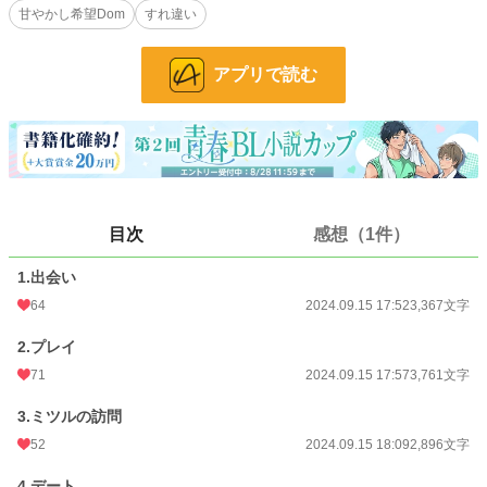
甘やかし希望Dom
すれ違い
・DomSubユニバースの設定をお借りしています（独自設定あり）
・軽い暴力行為が含まれますので苦手な方はご注意ください
アプリで読む
・DomSubを知らない方でも読めるよう説明が時々出てきます
・ハードな躾はありません。基本甘々です
＠Dom/Subユニバース
この世界には男女の性の他にダイナミクスと呼ばれる第二の性が存在している。
DomはSubを支配し庇護したい欲があり、SubはDomに支配されて従いたい欲が
ある。
DomとSubの他に、Normalと呼ばれるDomでもSubでもない者やSwitchと呼ば
目次
感想（1件）
れるDomとSubの両方を持っている者もいる。
DomがSubに指示を与えて従わせるプレイはCommandを使って行われる。
1.出会い
小説
228,885 位 / 228,885 件
64
2024.09.15 17:52
3,367文字
BL
31,450 位 / 31,450 件
2.プレイ
71
2024.09.15 17:57
3,761文字
お気に入り
84
24h.ポイント
0 pt
3.ミツルの訪問
52
2024.09.15 18:09
2,896文字
文字数
36,867
4.デート