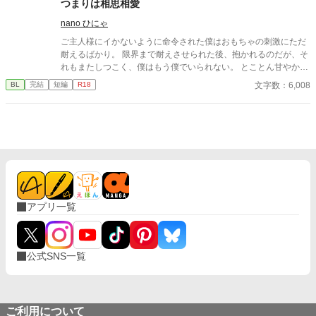
つまりは相思相愛
み、5日間に分けて投稿。
nano ひにゃ
ご主人様にイかないように命令された僕はおもちゃの刺激にただ
耐えるばかり。 限界まで耐えさせられた後、抱かれるのだが、そ
れもまたしつこく、僕はもう僕でいられない。 とことん甘やかし
たいご主人様は目的達成のために僕を追い詰めるだけの短い話で
文字数：6,008
BL
完結
短編
R18
す。 最初からＲ表現です、ご注意ください。
アプリ一覧
公式SNS一覧
ご利用について