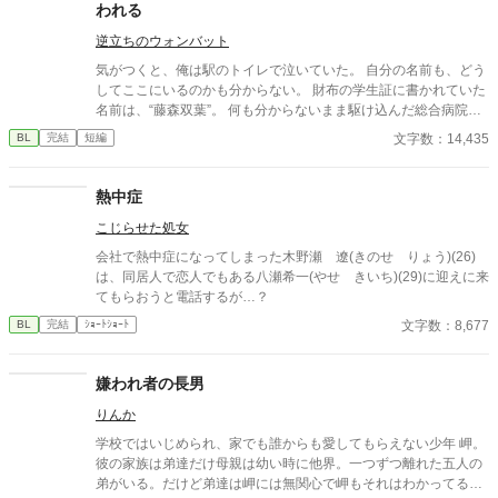
われる
きていただるけが無視できないものになっていた。 それでも、自
己管理がなっていない、日頃ちゃんと体調管理が出来てない、そ
逆立ちのウォンバット
う怒られるのが怖くて、言えずにいると…？
気がつくと、俺は駅のトイレで泣いていた。 自分の名前も、どう
してここにいるのかも分からない。 財布の学生証に書かれていた
名前は、“藤森双葉”。 何も分からないまま駆け込んだ総合病院
で、混乱する俺に声をかけてくれたのは、優しい笑顔の精神科
文字数：14,435
BL
完結
短編
医・松村和樹だった。 「大丈夫ですよ」 そう言って、否定せず、
急かさず、怖がる俺を受け止めてくれる先生。 けれど、失った記
憶の奥には、思い出したくない“何か”があるようで――。 記憶を
熱中症
失った大学生と、穏やかな精神科医の、静かな救済の話。 ※第一
こじらせた処女
部完結済 双葉の“失われた時間”については、まだ何も分かってい
ない。 続きを書くとしたら、また彼らの日々をかけたらと思って
会社で熱中症になってしまった木野瀬 遼(きのせ りょう)(26)
います。 もしこの先も見守りたいと思っていただけたら、とても
は、同居人で恋人でもある八瀬希一(やせ きいち)(29)に迎えに来
嬉しいです。
てもらおうと電話するが…？
文字数：8,677
BL
完結
ｼｮｰﾄｼｮｰﾄ
嫌われ者の長男
りんか
学校ではいじめられ、家でも誰からも愛してもらえない少年 岬。
彼の家族は弟達だけ母親は幼い時に他界。一つずつ離れた五人の
弟がいる。だけど弟達は岬には無関心で岬もそれはわかってるけ