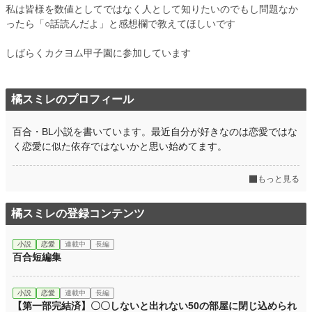
私は皆様を数値としてではなく人として知りたいのでもし問題なか
ったら「○話読んだよ」と感想欄で教えてほしいです
しばらくカクヨム甲子園に参加しています
橘スミレのプロフィール
百合・BL小説を書いています。最近自分が好きなのは恋愛ではな
く恋愛に似た依存ではないかと思い始めてます。
もっと見る
橘スミレの登録コンテンツ
小説
恋愛
連載中
長編
百合短編集
小説
恋愛
連載中
長編
【第一部完結済】〇〇しないと出れない50の部屋に閉じ込められ