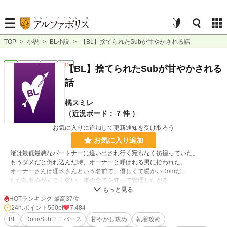
TOP
>
小説
>
BL小説
>
【BL】捨てられたSubが甘やかされる話
BL
連載中
長編
R15
【BL】捨てられたSubが甘やかされる
話
橘スミレ
（近況ボード：
7 件
）
お気に入りに追加して更新通知を受け取ろう
お気に入り追加
渚は最低最悪なパートナーに追い出され行く宛もなく彷徨っていた。
もうダメだと倒れ込んだ時、オーナーと呼ばれる男に拾われた。
オーナーさんは理玖さんという名前で、優しくて暖かいDomだ。
ただ執着心がすごく強い。渚の全てを知って管理したがる。
特に食へのこだわりが強く、渚が食べるもの全てを知ろうとする。
でもその執着が捨てられた渚にとっては心地よく、気味が悪いほどの執着が欲
HOTランキング 最高37位
しくなってしまう。
24h.ポイント
560pt
7,484
理玖さんの執着は日に日に重みを増していくが、渚はどこまでも幸福として受
BL
Dom/Subユニバース
甘やかし攻め
執着攻め
け入れてゆく。