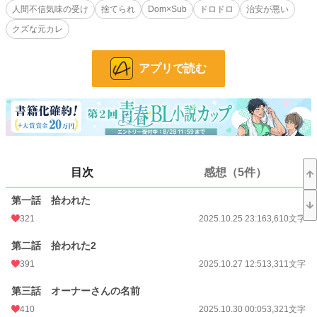
人間不信気味の受け
捨てられ
Dom×Sub
ドロドロ
治安が悪い
そんな風な激重DomによってドロドロにされちゃうSubのお話です！
クズな元カレ
アルファポリス限定で連載中
月に一回は更新します
アプリで読む
小説
2,541 位 / 228,851 件
BL
479 位 / 31,440 件
お気に入り
1,048
24h.ポイント
560 pt
目次
感想（5件）
文字数
73,462
第一話 拾われた
更新日時
2026.07.14 20:41
321
2025.10.25 23:16
3,610文字
初回公開日時
2025.10.25 23:16
第二話 拾われた2
391
2025.10.27 12:51
3,311文字
週間ポイント
3,805 pt (2,664 位)
第三話 オーナーさんの名前
月間ポイント
20,868 pt (2,265 位)
410
2025.10.30 00:05
3,321文字
年間ポイント
359,948 pt (1,562 位)