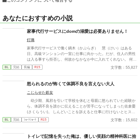
あなたにおすすめの小説
家事代行サービスにdomの溺愛は必要ありません！
灯璃
家事代行サービスで働く鏑木（かぶらぎ） 慧（けい）はある
日、高級マンションの一室に仕事に向かった。だが、住人の男性
は入る事すら拒否し、何故かなかなか中に入れてくれない。 何度
かの押し問答の後、なんとか慧は中に入れてもらえる事になっ
文字数：55,827
BL
完結
長編
R15
た。だが、男性からは冷たくオレの部屋には入るなと言われてし
まう。 仕方ないと気にせず仕事をし、気が重いまま次の日も訪れ
ると、昨日とは打って変わって男性、秋水（しゅうすい） 龍士
怒られるのが怖くて体調不良を言えない大人
郎（りゅうしろう）は慧の料理を褒めた。 思ったより悪い人では
こじらせた処女
ないのかもと慧が思った時、彼がdom、支配する側の人間だとい
う事に気づいてしまう。subである慧は彼と一定の距離を置こう
幼少期、風邪を引いて学校を休むと母親に怒られていた経験か
とするがーー。 みたいな、ゆるいdom/subユニバース。ふんわり
ら、体調不良を誰かに伝えることが苦手になってしまった佐倉憂
過ぎてdom/subユニバースにする必要あったのかとか疑問に思っ
(さくらうい)。 しんどいことを訴えると仕事に行けないとヒステ
てはいけない。 ※完結しました！ありがとうございました！
リックを起こされ怒られていたため、次第に我慢して学校に行く
文字数：15,602
BL
完結
ｼｮｰﾄｼｮｰﾄ
R15
ようになった。 「風邪をひくことは悪いこと」 社会人になって1
人暮らしを始めてもその認識は治らないまま。多少の熱や頭痛が
あっても怒られることを危惧して出勤している。 とある日、いつ
トイレで記憶を失った俺は、優しい笑顔の精神科医に拾
ものように会社に行って業務をこなしていた時。午前では無視で