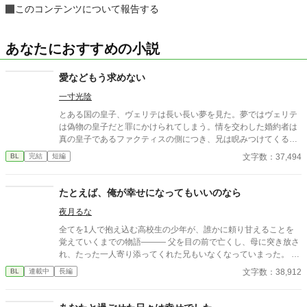
このコンテンツについて報告する
あなたにおすすめの小説
愛などもう求めない
一寸光陰
とある国の皇子、ヴェリテは長い長い夢を見た。夢ではヴェリテ
は偽物の皇子だと罪にかけられてしまう。情を交わした婚約者は
真の皇子であるファクティスの側につき、兄は睨みつけてくる。
そして、とうとう父親である皇帝は処刑を命じた。 「僕のことを
文字数：37,494
BL
完結
短編
1度でも愛してくれたことはありましたか？」 「お前のことを一
度も息子だと思ったことはない。」 目が覚め、現実に戻ったヴェ
リテは安心するが、本当にただの夢だったのだろうか？もし予知
たとえば、俺が幸せになってもいいのなら
夢だとしたら、今すぐここから逃げなくては。 本当に自分を愛し
夜月るな
てくれる人と生きたい。 ヴェリテの切実な願いが周りを変えてい
く。 ハッピーエンド大好きなので、絶対に主人公は幸せに終わ
全てを1人で抱え込む高校生の少年が、誰かに頼り甘えることを
らせたいです。 最後まで読んでいただけると嬉しいです。
覚えていくまでの物語――― 父を目の前で亡くし、母に突き放さ
れ、たった一人寄り添ってくれた兄もいなくなっていまった。 弟
を守り、罪悪感も自責の念もたった1人で抱える新谷 律の心が、
文字数：38,912
BL
連載中
長編
少しずつほぐれていく。 助けてほしいと言葉にする権利すらない
と笑う少年が、救われるまでのお話。