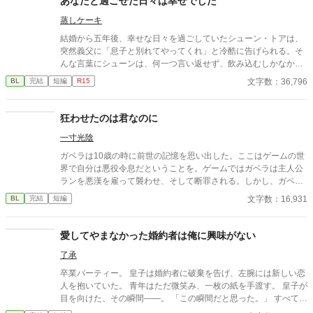
あなたと過ごせた日々は幸せでした
蒸しケーキ
結婚から五年後、幸せな日々を過ごしていたシューン・トアは、
突然義父に「息子と別れてやってくれ」と冷酷に告げられる。そ
んな言葉にシューンは、何一つ言い返せず、飲み込むしかなかっ
た。そして、夫であるアインス・キールに離婚を切り出すが、ア
文字数：36,796
BL
完結
短編
R15
インスがそう簡単にシューンを手離す訳もなく......。
狂わせたのは君なのに
一寸光陰
ガベラは10歳の時に前世の記憶を思い出した。ここはゲームの世
界で自分は悪役令息だということを。ゲームではガベラは主人公
ランを悪漢を雇って襲わせ、そして断罪される。しかし、ガベラ
はそんなこと望んでいないし、罰せられるのも嫌である。なんと
文字数：16,931
BL
完結
短編
かしてこの運命を変えたい。その行動が彼を狂わすことになると
は知らずに。 完結保証 番外編あり
愛してやまなかった婚約者は俺に興味がない
了承
卒業パーティー。 皇子は婚約者に破棄を告げ、左腕には新しい恋
人を抱いていた。 青年はただ微笑み、一枚の紙を手渡す。 皇子が
目を向けた、その瞬間——。 「この瞬間だと思った。」 すべてを
愛で終わらせた、沈黙の恋の物語。 IFストーリーあり 誤字あ