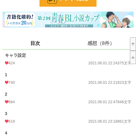
24h.ポイント
518 pt
文字数
69,667
更新日時
2021.06.13 10:02
初回公開日時
2021.06.01 22:21
目次
感想（8件）
初回完結日時
2022.04.10 14:27
キャラ設定
週間ポイント
3,326 pt (3,028 位)
424
2021.06.01 22:24
375文字
月間ポイント
18,082 pt (2,620 位)
1
740
2021.06.01 22:21
823文字
年間ポイント
257,263 pt (2,371 位)
2
累計ポイント
1,051,979 pt (5,535 位)
684
2021.06.01 22:47
848文字
3
619
2021.06.01 23:18
861文字
4