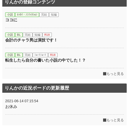
りんかの登録コンテンツ
小説
ｴｯｾｲ・ﾉﾝﾌｨｸｼｮﾝ
完結
短編
ココに
小説
BL
完結
短編
R18
会計のチャラ男は演技です！
小説
BL
完結
ｼｮｰﾄｼｮｰﾄ
R18
転生したら自分の書いた小説の中でした！？
もっと見る
りんかの近況ボードの更新履歴
2021-06-14 07:15:54
お休み
もっと見る