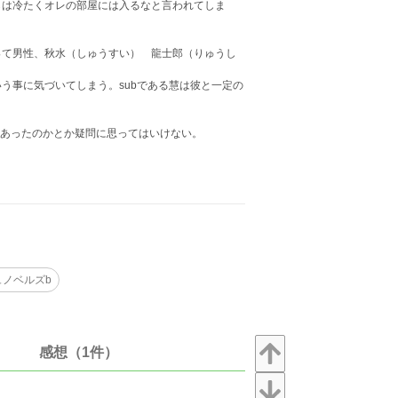
らは冷たくオレの部屋には入るなと言われてしま
って男性、秋水（しゅうすい） 龍士郎（りゅうし
う事に気づいてしまう。subである慧は彼と一定の
る必要あったのかとか疑問に思ってはいけない。
ュノベルズb
感想（1件）