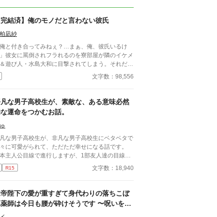
【完結済】俺のモノだと言わない彼氏
柏凪紗
俺と付き合ってみねぇ？…まぁ、俺、彼氏いるけ
」彼女に罵倒されフラれるのを寮部屋が隣のイケメ
＆遊び人・水島大和に目撃されてしまう。それだけ
もショックなのに壁ドン状態で付き合ってみないか
文字数：98,556
迫られてしまった東山和馬。「ははは。いいねぇ。
前と付き合ったら、教室中の女子に刺されそう」と
く受け流した。…つもりだったのに、翌日からグイ
平凡な男子高校生が、素敵な、ある意味必然
イと迫られるうえ束縛まではじまってしまい─
的な運命をつかむお話。
？！ ■青春BLに限定した「第１回青春×BL小説カッ
」最終21位まで残ることができ感謝しかありませ
ゅ
。応援してくださった皆様、本当にありがとうござ
凡な男子高校生が、非凡な男子高校生にベタベタで
ました。
々に可愛がられて、ただただ幸せになる話です。
本主人公目線で進行しますが、1部友人達の目線に
ことがあります。 一部ファンタジー。基本あり
文字数：18,940
R15
きたりな話です。 それでも宜しければどうぞ。
竜帝陛下の愛が重すぎて身代わりの落ちこぼ
れ薬師は今日も腰が砕けそうです 〜呪いを解
いたら一生離さないと宣言されました〜