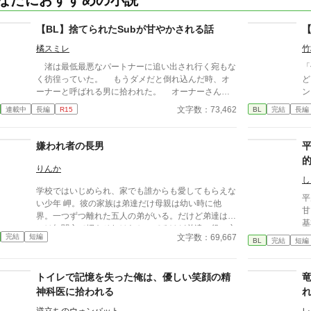
なたにおすすめの小説
【BL】捨てられたSubが甘やかされる話
橘スミレ
竹
渚は最低最悪なパートナーに追い出され行く宛もな
「
く彷徨っていた。 もうダメだと倒れ込んだ時、オ
ど
ーナーと呼ばれる男に拾われた。 オーナーさんは
ン
理玖さんという名前で、優しくて暖かいDomだ。
で
文字数：73,462
連載中
長編
R15
BL
完結
長編
ただ執着心がすごく強い。渚の全てを知って管理した
と
がる。 特に食へのこだわりが強く、渚が食べるも
お
の全てを知ろうとする。 でもその執着が捨てられ
軽
嫌われ者の長男
た渚にとっては心地よく、気味が悪いほどの執着が欲
グ
しくなってしまう。 理玖さんの執着は日に日に重
─
りんか
みを増していくが、渚はどこまでも幸福として受け入
プ
し
学校ではいじめられ、家でも誰からも愛してもらえな
れてゆく。 そんな風な激重Domによってドロドロ
ん
平
い少年 岬。彼の家族は弟達だけ母親は幼い時に他
にされちゃうSubのお話です！ アルファポリス限定
い
甘
界。一つずつ離れた五人の弟がいる。だけど弟達は岬
で連載中 月に一回は更新します
基
には無関心で岬もそれはわかってるけど弟達の役に立
なる
文字数：69,667
完結
短編
つために頑張ってるそんな時とある事件が起きて.....
BL
完結
短編
トイレで記憶を失った俺は、優しい笑顔の精
神科医に拾われる