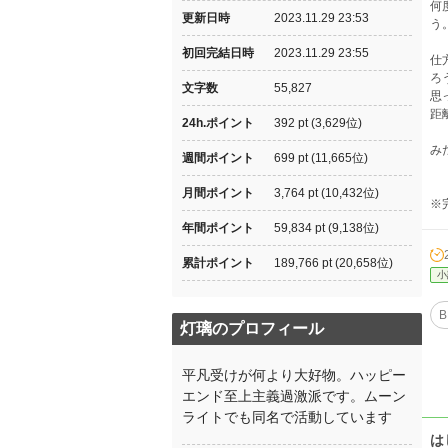
何
更新日時
2023.11.29 23:53
う
初回完結日時
2023.11.29 23:55
仕
ろ
文字数
55,827
思
距
24h.ポイント
392 pt (3,629位)
み
週間ポイント
699 pt (11,665位)
月間ポイント
3,764 pt (10,432位)
※
年間ポイント
59,834 pt (9,138位)
累計ポイント
189,766 pt (20,658位)
小
B
灯璃のプロフィール
平凡受けが何より大好物。ハッピー
エンド至上主義過激派です。ムーン
ライトでも同名で活動しています
は