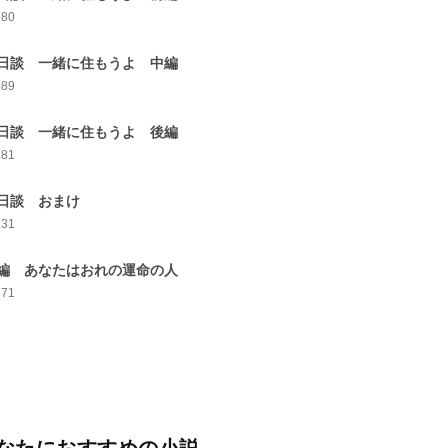
280
日談 一緒に住もうよ 中編
289
日談 一緒に住もうよ 後編
281
日談 おまけ
231
編 あなたはおれの運命の人
371