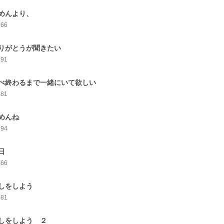
めんより、
266
りがとうが聞きたい
291
べ終わるまで一緒にいて欲しい
281
めんね
294
日
266
しをしよう
281
しをしよう ２