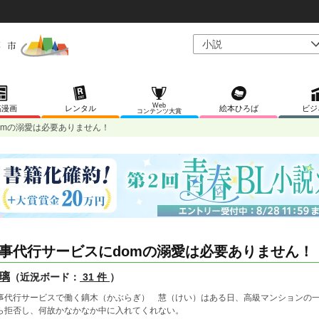
Web
稿漫画
レンタル
絵本ひろば
ビジ
コンテンツ大賞
omの溺愛は必要ありません！
事代行サービスにdomの溺愛は必要ありません！
璃
（近況ボード：
31 件
）
事代行サービスで働く鏑木（かぶらぎ） 慧（けい）はある日、高級マンションの
ら拒否し、何故かなかなか中に入れてくれない。