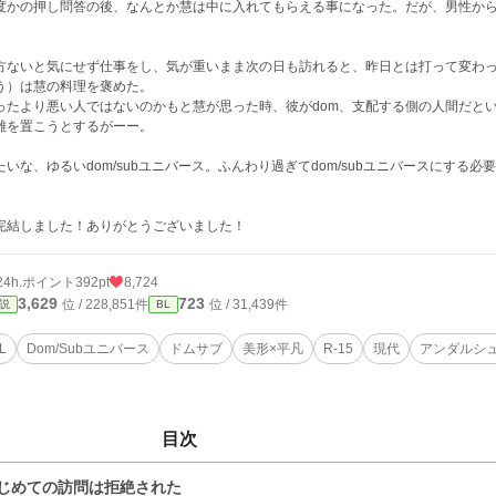
度かの押し問答の後、なんとか慧は中に入れてもらえる事になった。だが、男性か
。
方ないと気にせず仕事をし、気が重いまま次の日も訪れると、昨日とは打って変わ
う）は慧の料理を褒めた。
ったより悪い人ではないのかもと慧が思った時、彼がdom、支配する側の人間だとい
離を置こうとするがーー。
たいな、ゆるいdom/subユニバース。ふんわり過ぎてdom/subユニバースにす
完結しました！ありがとうございました！
24h.ポイント
392pt
8,724
3,629
723
位 / 228,851件
位 / 31,439件
説
BL
L
Dom/Subユニバース
ドムサブ
美形×平凡
R-15
現代
アンダルシ
目次
じめての訪問は拒絶された