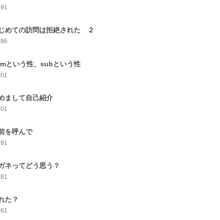
291
じめての訪問は拒絶された ２
286
omという性、subという性
301
めまして自己紹介
301
前を呼んで
291
ガネってどう思う？
281
れた？
261