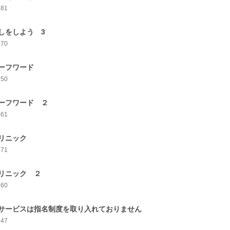
281
しをしよう 3
270
ーフワード
250
ーフワード ２
261
リニック
271
リニック ２
260
サービスは指名制度を取り入れておりません
247