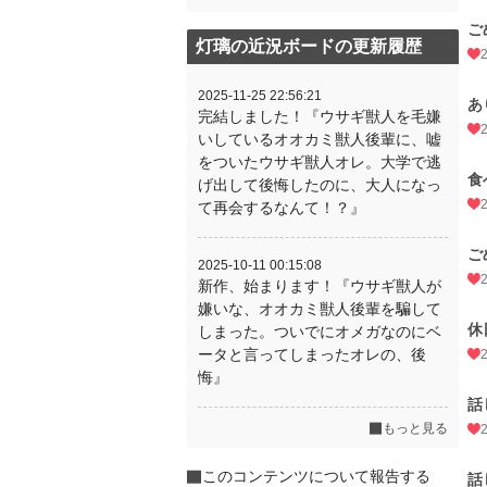
ご
灯璃の近況ボードの更新履歴
2025-11-25 22:56:21
あ
完結しました！『ウサギ獣人を毛嫌
いしているオオカミ獣人後輩に、嘘
をついたウサギ獣人オレ。大学で逃
食
げ出して後悔したのに、大人になっ
て再会するなんて！？』
ご
2025-10-11 00:15:08
新作、始まります！『ウサギ獣人が
嫌いな、オオカミ獣人後輩を騙して
休
しまった。ついでにオメガなのにベ
ータと言ってしまったオレの、後
悔』
話
もっと見る
このコンテンツについて報告する
話