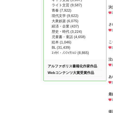
ライト文芸 (9,587)
決
青春 (7,922)
現代文学 (9,622)
大衆娯楽 (6,075)
さ
経済・企業 (437)
歴史・時代 (3,224)
児童書・童話 (4,658)
こ
絵本 (1,046)
BL (31,439)
ｴｯｾｲ・ﾉﾝﾌｨｸｼｮﾝ (8,865)
泣
アルファポリス書籍化作家作品
Webコンテンツ大賞受賞作品
あ
最
後