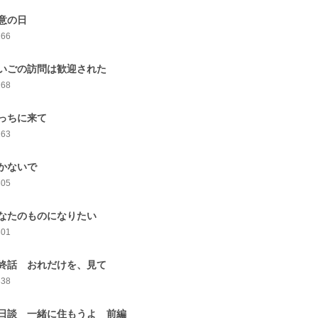
意の日
266
いごの訪問は歓迎された
268
っちに来て
263
かないで
305
なたのものになりたい
301
終話 おれだけを、見て
338
日談 一緒に住もうよ 前編