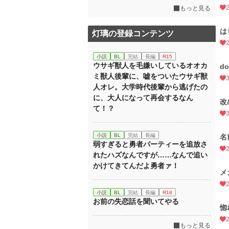
もっと見る
は
灯璃の登録コンテンツ
小説
BL
完結
長編
R15
ウサギ獣人を毛嫌いしているオオカ
d
ミ獣人後輩に、嘘をついたウサギ獣
人オレ。大学時代後輩から逃げたの
に、大人になって再会するなん
改
て！？
小説
BL
完結
長編
名
弱すぎると勇者パーティーを追放さ
れたハズなんですが……なんで追い
かけてきてんだよ勇者ァ！
メ
小説
BL
完結
長編
R18
お前の失恋話を聞いてやる
惚
もっと見る