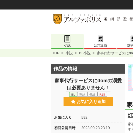
小説
公式漫画
投
TOP
>
小説
>
BL小説
>
家事代行サービスにd
作品の情報
家事代行サービスにdomの溺愛
は必要ありません！
BL
完結
長編
R15
お気に入り追加
家
灯
お気に入り
592
家
初回公開日時
2023.09.23 23:19
す