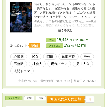
昔から、胸が苦しかった。 でも病院へ行っても
「異常なし」。 家族からも「健康なくせに大袈
裟」と言われ続けてきた俺は、“しんどさを誤魔
化す方法”だけが上手くなっていた。 だから、そ
の夜も、いつもの発作だと思っていた。 ──風呂
上がり、呼吸ができなくなって、吐くほど苦し
くなるまでは。 検査の結果わかったのは、俺の
心臓が“致死性不整脈”だったということ。 突然
始まった入院生活。 治らないかもしれない心
15,448
小説
位 / 228,849件
臓。 ICDという“突然死回避装置”。 そして、“こ
192
56pt
24h.ポイント
位 / 9,587件
ライト文芸
れからも生きる”という現実。 どうやって誤魔化
すか、それがテーマの俺の人生は、形を変え
て、これからも続いていく。 これは、下手くそ
心臓病
ICD
闘病
体調不良
発作
ドラマーの支配下だった心臓を、文明の利器に
不整脈
社会人
現代ドラマ
男主人公
頼りながら、未来へ繋いでいく話。
人間ドラマ
文字数 60,094
最終更新日 2026.06.15
登録日 2026.05.31
ライト文芸
完結
短編
お気に入りに追加
4