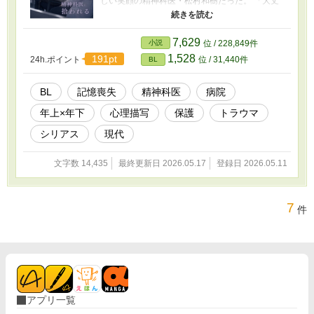
しい笑顔の精神科医・松村和樹だった。 「大丈
夫ですよ」 そう言って、否定せず、急かさず、
怖がる俺を受け止めてくれる先生。 けれど、失
った記憶の奥には、思い出したくない“何か”があ
7,629
小説
位 / 228,849件
るようで――。 記憶を失った大学生と、穏やか
1,528
191pt
24h.ポイント
位 / 31,440件
BL
な精神科医の、静かな救済の話。 ※第一部完結
済 双葉の“失われた時間”については、まだ何も
分かっていない。 続きを書くとしたら、また彼
BL
記憶喪失
精神科医
病院
らの日々をかけたらと思っています。 もしこの
年上×年下
心理描写
保護
トラウマ
先も見守りたいと思っていただけたら、とても
嬉しいです。
シリアス
現代
文字数 14,435
最終更新日 2026.05.17
登録日 2026.05.11
7
件
アプリ一覧