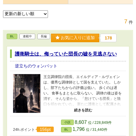
7
件
BL
連載中
長編
お気に入りに追加
178
護衛騎士は、侮っていた団長の嘘を見逃さない
逆立ちのウォンバット
王立調律院の団長、エイルディア・ルヴェイン
は、優秀な調律師として国を支えていた。 しか
し、部下たちからの評価は低い。 歩くのは遅
い。 食事もまともに取らない。 調律の後は姿を
消す。 そんな姿から、「怠けている団長」と陰
口を叩かれていた。 新たに護衛として配属され
た騎士ヴァルト・レグナもまた、その噂を信じ
ていた一人だった。 だがある日、体調を崩しな
がらも「大丈夫です」と笑う団長の異変に気付
8,607
小説
位 / 228,849件
く。 誰よりも怠けているように見えたその男
1,796
156pt
24h.ポイント
位 / 31,440件
BL
は、本当にそうなのか。 侮っていた団長の嘘を