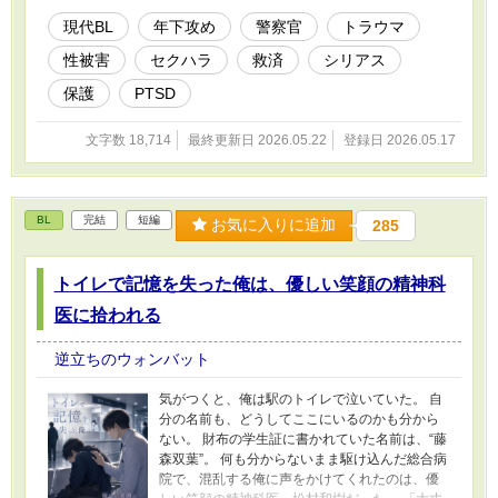
ど一人にはしない。 そんな不器用で優しい距離
感に、陸人の張り詰めた呼吸は少しずつほどけ
現代BL
年下攻め
警察官
トラウマ
ていく。 これは、“安全”を失った男が、年下警
性被害
セクハラ
救済
シリアス
察官の部屋で少しずつ生き延びていく話。
保護
PTSD
文字数 18,714
最終更新日 2026.05.22
登録日 2026.05.17
BL
完結
短編
お気に入りに追加
285
トイレで記憶を失った俺は、優しい笑顔の精神科
医に拾われる
逆立ちのウォンバット
気がつくと、俺は駅のトイレで泣いていた。 自
分の名前も、どうしてここにいるのかも分から
ない。 財布の学生証に書かれていた名前は、“藤
森双葉”。 何も分からないまま駆け込んだ総合病
院で、混乱する俺に声をかけてくれたのは、優