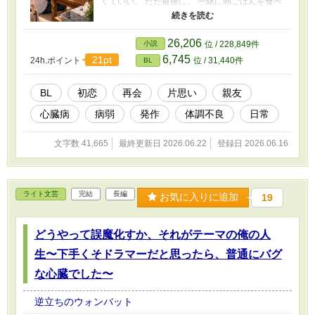
くていい。 ただ最後に、 一緒に朝ごはんを食べ
て、 一緒に笑って、 一緒に過ごせたら、それで
十分だった。 だから真琴は、 あと六日。 あと五
日。 そうやって日々を数えながら、七日間を過
26,206
小説
位 / 228,849件
ごしていく。 何も知らないまま、それでも手を
6,745
21pt
24h.ポイント
位 / 31,440件
BL
差し伸べる伊織と、言えない想いと秘密を抱え
続ける真琴。 これは、終わらせるために始めた
恋が、生きたい理由へ変わっていく七日間の物
BL
初恋
再会
片思い
親友
語。 ※本作は『どうやって誤魔化すか、それが
心臓病
病弱
発作
体調不良
日常
テーマの俺の人生〜下手くそドラマーだと思っ
たら、普通にバグな心臓でした〜』の外伝作品
です。 単体でも読めるように書いていますが、
文字数 41,665
最終更新日 2026.06.22
登録日 2026.06.16
本編読了後に読むと、真琴の七日間をより深く
お楽しみいただけるかもしれません。
ライト文芸
完結
長編
お気に入りに追加
19
どうやって誤魔化すか、それがテーマの俺の人
生〜下手くそドラマーだと思ったら、普通にバグ
な心臓でした〜
逆立ちのウォンバット