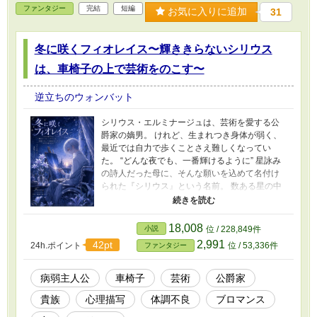
ファンタジー
完結
短編
お気に入りに追加
31
冬に咲くフィオレイス〜輝ききらないシリウス
は、車椅子の上で芸術をのこす〜
逆立ちのウォンバット
シリウス・エルミナージュは、芸術を愛する公
爵家の嫡男。 けれど、生まれつき身体が弱く、
最近では自力で歩くことさえ難しくなってい
た。 “どんな夜でも、一番輝けるように” 星詠み
の詩人だった母に、そんな願いを込めて名付け
られた『シリウス』という名前。 数ある星の中
で最も強く輝くその名は、今ではシリウスにと
って、自分の弱さを突きつける呪いのようにな
っていた。 冬に咲く花『フィオレイス』を愛
18,008
小説
位 / 228,849件
し、その一瞬の光や温度を絵画や音楽として残
2,991
42pt
24h.ポイント
位 / 53,336件
ファンタジー
そうとするシリウス。 しかし創作に没頭する
度、身体は壊れていく。 過保護な母の愛情。 静
かに寄り添う侍女リゼット。 そして、作品の奥
病弱主人公
車椅子
芸術
公爵家
にある“シリウス自身”を見つめてくれる従兄弟・
貴族
心理描写
体調不良
ブロマンス
セオミール。 これは、輝ききれなかった少年
が、それでも世界の美しさを芸術としてのこそ