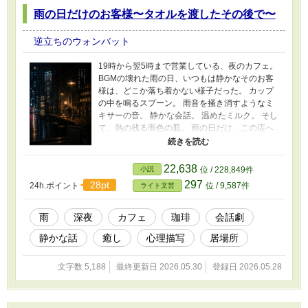
雨の日だけのお客様〜タオルを渡したその後で〜
逆立ちのウォンバット
19時から翌5時まで営業している、夜のカフェ。
BGMの壊れた雨の日、いつもは静かなそのお客
様は、どこか落ち着かない様子だった。 カップ
の中を鳴るスプーン。 雨音を掻き消すようなミ
キサーの音。 静かな会話。 温めたミルク。 そし
て、熱の残る雨色の皿。 雨の日だけ、この店へ
逃げ込んでくるお客様と、 その夜を静かに見守
る店員のお話。
22,638
小説
位 / 228,849件
297
28pt
24h.ポイント
位 / 9,587件
ライト文芸
雨
深夜
カフェ
珈琲
会話劇
静かな話
癒し
心理描写
居場所
文字数 5,188
最終更新日 2026.05.30
登録日 2026.05.28