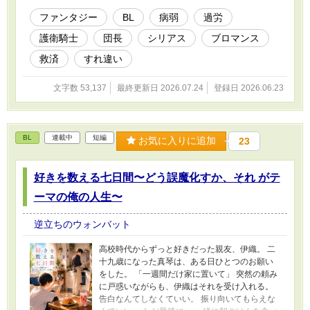
追ううちに、ヴァルトは王立調律院に隠された
現実を知っていく。
ファンタジー
BL
病弱
過労
護衛騎士
団長
シリアス
ブロマンス
救済
すれ違い
文字数 53,137
最終更新日 2026.07.24
登録日 2026.06.23
BL
連載中
短編
お気に入りに追加
23
好きを数える七日間〜どう誤魔化すか、それ がテ
ーマの俺の人生〜
逆立ちのウォンバット
高校時代からずっと好きだった親友、伊織。 二
十九歳になった真琴は、ある日ひとつのお願い
をした。 「一週間だけ家に置いて」 突然の頼み
に戸惑いながらも、伊織はそれを受け入れる。
告白なんてしなくていい。 振り向いてもらえな