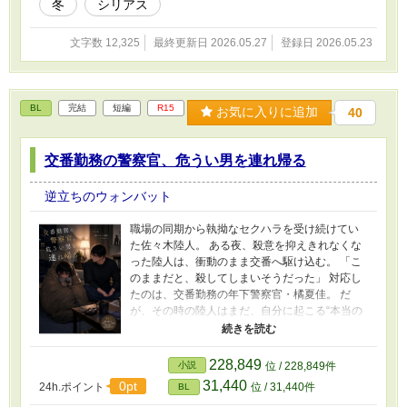
冬
シリアス
うとする、冬の物語。
文字数 12,325
最終更新日 2026.05.27
登録日 2026.05.23
BL
完結
短編
R15
お気に入りに追加
40
交番勤務の警察官、危うい男を連れ帰る
逆立ちのウォンバット
職場の同期から執拗なセクハラを受け続けてい
た佐々木陸人。 ある夜、殺意を抑えきれなくな
った陸人は、衝動のまま交番へ駆け込む。 「こ
のままだと、殺してしまいそうだった」 対応し
たのは、交番勤務の年下警察官・橘夏佳。 だ
が、その時の陸人はまだ、自分に起こる“本当の
被害”を知らなかった。 逃げるように帰宅した
夜。 陸人は自宅へ押しかけてきた同期に襲わ
れ、心身ともに限界を迎える。 翌日、偶然再会
228,849
小説
位 / 228,849件
した夏佳は、壊れかけた陸人を放っておけず、
31,440
0pt
24h.ポイント
位 / 31,440件
BL
自宅へ連れ帰ることに。 踏み込みすぎず、けれ