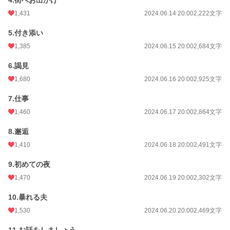
1,431
2024.06.14 20:00
2,222文字
月間ポイント
50,719 pt (874 位)
年間ポイント
843,436 pt (480 位)
5.付き添い
1,385
2024.06.15 20:00
2,684文字
累計ポイント
2,278,091 pt (2,334 位)
6.謁見
1,680
2024.06.16 20:00
2,925文字
7.仕事
1,460
2024.06.17 20:00
2,864文字
8.邂逅
1,410
2024.06.18 20:00
2,491文字
9.初めての夜
1,470
2024.06.19 20:00
2,302文字
10.暴れる夫
1,530
2024.06.20 20:00
2,469文字
11.お話をしましょう