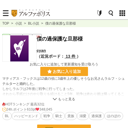
TOP
>
小説
>
BL小説
>
僕の過保護な旦那様
BL
連載中
長編
R18
僕の過保護な旦那様
cyan
（近況ボード：
13 件
）
お気に入りに追加して更新通知を受け取ろう
お気に入り追加
マティアス・フックスは12歳の頃に3歳年上の優しそうなお兄さんラルフ・シュ
テルターと婚約した。
しかしラルフは2年後に戦争に行ってしまった。
それから手紙だけのやり取りを続けること5年、戦争は終わり彼は帰ってくるこ
とに。
優しい人だと思っていたが、そこに現れたのは鋭い目つきの男だった。
HOTランキング 最高32位
24h.ポイント
610pt
348,045
初夜だと思って待っていたらナイフを首に当てられたり、街に出かけるにもチェ
BL
ハッピーエンド
戦争
騎士
貴族
溺愛
過保護
ほのぼの
ーンメイルを着て完全武装をして現れたり、戦場帰りのラルフ様に僕は振り回さ
れることになった。