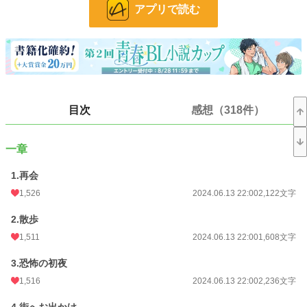
アプリで読む
シリアス無し、コメディー要素多め。
R18シーンはタイトルに※つけています。
過保護な旦那様が帰ってきました。
一章で完結していましたが、家族として二章で新たなスタートをきります。
ラルフ様の過保護はエスカレートするのか、マティアスの気苦労はこれからも続
くのか、お楽しみに(*^^*)
目次
感想（318件）
小説
2,240 位 / 228,643 件
一章
BL
388 位 / 31,392 件
1.再会
お気に入り
1,833
1,526
2024.06.13 22:00
2,122文字
24h.ポイント
610 pt
2.散歩
文字数
1,890,056
1,511
2024.06.13 22:00
1,608文字
更新日時
2026.08.01 19:00
3.恐怖の初夜
初回公開日時
2024.06.13 22:00
1,516
2024.06.13 22:00
2,236文字
週間ポイント
11,122 pt (875 位)
4.街へお出かけ