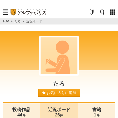
TOP
>
たろ
>
近況ボード
たろ
お気に入りに追加
投稿作品
近況ボード
書籍
44
26
1
件
件
件