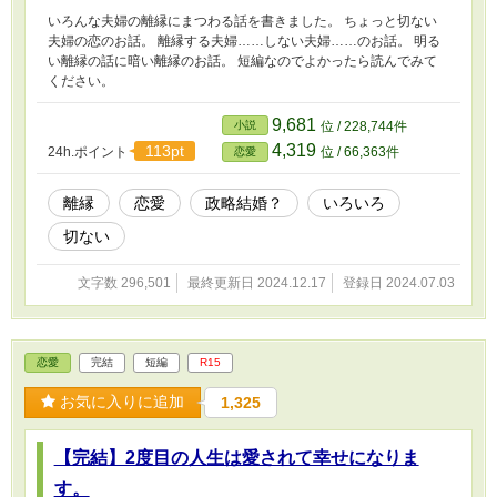
いろんな夫婦の離縁にまつわる話を書きました。 ちょっと切ない
夫婦の恋のお話。 離縁する夫婦……しない夫婦……のお話。 明る
い離縁の話に暗い離縁のお話。 短編なのでよかったら読んでみて
ください。
9,681
小説
位 / 228,744件
4,319
113pt
24h.ポイント
位 / 66,363件
恋愛
離縁
恋愛
政略結婚？
いろいろ
切ない
文字数 296,501
最終更新日 2024.12.17
登録日 2024.07.03
恋愛
完結
短編
R15
お気に入りに追加
1,325
【完結】2度目の人生は愛されて幸せになりま
す。