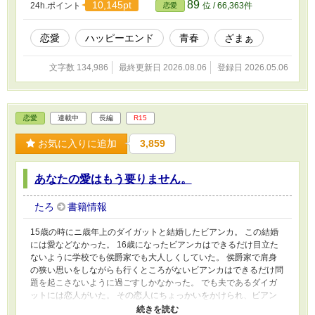
89
10,145pt
24h.ポイント
位 / 66,363件
恋愛
嫌なことがあればメソメソと泣き姉に頼ってばかりだった。 いつ
も明るく甘えん坊のリリアンは顔もとても可愛らしく屋敷の中心
で、使用人たちも父親も甘やかして育てられた。 一方、ファナは
恋愛
ハッピーエンド
青春
ざまぁ
いずれ婿を取り侯爵家を継がなければならないため、父親に厳しく
躾をされていた。 明るくて元気だったはずのファナの笑顔は、大
文字数 134,986
最終更新日 2026.08.06
登録日 2026.05.06
きくなるにつれ失ってしまっていた。 使用人達もぞんざいな態度
を隠そうともしない。ファナはもう諦めていた。 そんななか唯
一、婚約者のジェームズだけはファナのことを優先してくれる優し
い男の子だった。 そう思っていたのに……… ✴︎題名少し変更しま
恋愛
連載中
長編
R15
した。
お気に入りに追加
3,859
あなたの愛はもう要りません。
たろ
書籍情報
15歳の時にニ歳年上のダイガットと結婚したビアンカ。 この結婚
には愛などなかった。 16歳になったビアンカはできるだけ目立た
ないように学校でも侯爵家でも大人しくしていた。 侯爵家で肩身
の狭い思いをしながらも行くところがないビアンカはできるだけ問
題を起こさないように過ごすしかなかった。 でも夫であるダイガ
ットには恋人がいた。 その恋人にちょっかいをかけられ、ビアン
カは我慢の限界を超える。 そして学園を卒業さえすればさっさと