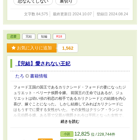
恋なんてしない
裏切り
文字数 84,575
最終更新日 2024.10.07
登録日 2024.08.24
恋愛
完結
短編
R18
お気に入りに追加
1,562
【完結】愛されない王妃
たろ
書籍情報
フォード王国の国王であるカリクシード・フォードの妻になったジ
ュリエット・ベリーナ侯爵令嬢。 前国王の王命ではあるが、ジュ
リエットは幼い頃の初恋の相手であるカリクシードとの結婚を内心
喜び、嫁ぐことになった。 しかし結婚してみればカリクシードに
はもうすでに愛する女性がいた。 その女性はクリシア・ランジェ
ル元伯爵令嬢。ある罪で父親が廃爵され今は平民となった女性で、
カリクシードと結婚することは叶わず、父である前国王がジュリエ
ットとの結婚を強引に勧めたのだった。 そしてすぐにハワー帝国
に正妃であるジュリエットがカリクシードの妹のマリーナの代わり
12,825
小説
位 / 228,744件
に人質として行くことになった。 皇帝であるベルナンドは聡明で