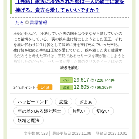
【完結】家族に冷遇された姫は一人の騎士に愛を
捧げる。貴方を愛してもいいですか？
たろ
書籍情報
王妃が死んだ。 冷遇していた夫の国王は今更ながら愛していたの
にと後悔をしている。 実の娘を生け贄にしようとした国王。それ
を庇い代わりに生け贄として源泉に身を投げ死んでいった王妃。
生け贄を勧めた宰相は王妃を愛していた。 娘を殺した夫と離縁す
るだろうと考えた宰相は、王妃であるセリーヌを我が物にしようと
画策したのだった。 セリーヌが愛した娘のクリスティーナはその
時の記憶をなくしてしまった。大好きだった母のこともそして目の
前で自分を庇って死んだことも。 全てを忘れて生きてきた。 その
生活は地獄のような日々だった。 そんなクリスティーナを陰から
29,617
小説
位 / 228,744件
支えるのは王妃の幼馴染で近衛騎士のヴィルだった。 ヴィルの初
12,605
14pt
24h.ポイント
位 / 66,363件
恋愛
恋はセリーヌだった。と言っても少年の頃の淡い初恋。 そしてク
リスティーナの初恋はヴィルだった。 彼が自分を愛してくれるこ
となどないとわかっているのに……それでも諦められないクリステ
ハッピーエンド
恋愛
ざまぁ
ィーナ……
年の差のある姫と騎士
片思い
切ない
妖精と魔法
文字数 90,528
最終更新日 2023.11.08
登録日 2023.10.01