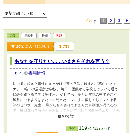
44
1
2
3
件
恋愛
連載中
長編
R15
お気に入りに追加
1,717
あなたを守りたい……いまさらそれを言う？
たろ
書籍情報
幼い頃に起きた事件がきっかけで実の父親に疎まれて暮らすファ
ナ。 唯一の居場所は学校。 毎日、屋敷から学校まで歩いて通う
侯爵令嬢を陰で笑う生徒達。 それでも、冷たい空気の中で過ごす
屋敷にいるよりはまだマシだった。 ファナに優しくしてくれる教
師のゼバウト先生。 嫌がらせをされてあまりにも制服が汚れるの
で、毎回洗って着替えを用意しておいてくれる保健室のエリーナ先
生。 昼休みと放課後は、図書室で過ごすことが多いので、いつも
何かと気にかけてくれる司書のマッカートニーさんと、図書委員の
優しい先輩達。 妹のリリアンは、本人に悪気は無いのだけど、嫌
119
小説
位 / 228,744件
なことや自分が怒られそうになると全て姉のファナに押し付ける。