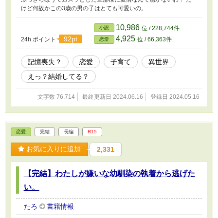
けど何故かこの3歳の男の子はとても可愛いの。
10,986
小説
位 / 228,744件
4,925
92pt
24h.ポイント
位 / 66,363件
恋愛
記憶喪失？
恋愛
子育て
異世界
えっ？結婚してる？
文字数 76,714
最終更新日 2024.06.16
登録日 2024.05.16
恋愛
完結
長編
R15
お気に入りに追加
2,331
【完結】わたしが嫌いな幼馴染の執着から逃げた
い。
たろ
書籍情報