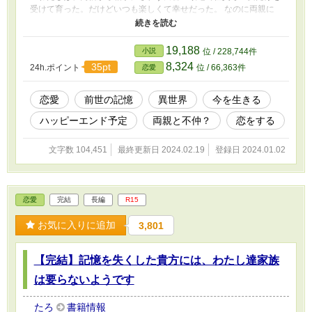
受けて育った。だけどいつも楽しくて幸せだった。 なのに両親に
王都に呼ばれて新しい生活が始まった。 そこで知り合った人達。
初めて好きになった人は……わたしを愛していなかった陛下の生ま
れ変わりだったことに気がついた。 今の恋心を大切にしたい。だ
19,188
小説
位 / 228,744件
けど、前世の記憶が邪魔をする。 今を生きる元『王妃』のお話で
8,324
35pt
24h.ポイント
位 / 66,363件
恋愛
す。 こちらは 【記憶を失くした貴方には、わたし達家族は要らな
いようです】の王妃の死後、生まれ変わり前世の記憶を思い出す話
ですが、一つの話としても読めるように書いています。
恋愛
前世の記憶
異世界
今を生きる
ハッピーエンド予定
両親と不仲？
恋をする
文字数 104,451
最終更新日 2024.02.19
登録日 2024.01.02
恋愛
完結
長編
R15
お気に入りに追加
3,801
【完結】記憶を失くした貴方には、わたし達家族
は要らないようです
たろ
書籍情報