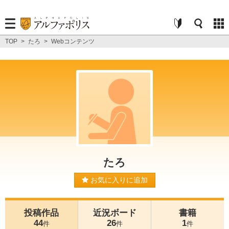
TOP
>
たろ
>
Webコンテンツ
たろ
お気に入りに追加
投稿作品
近況ボード
書籍
44
26
1
件
件
件