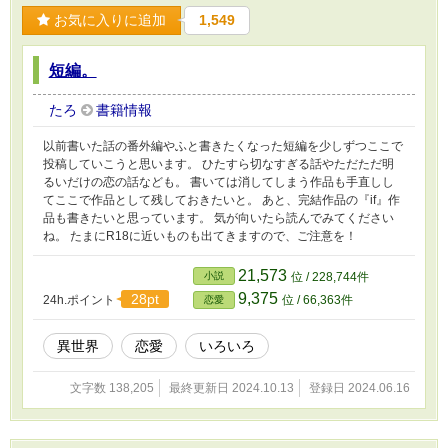
お気に入りに追加
1,549
短編。
たろ
書籍情報
以前書いた話の番外編やふと書きたくなった短編を少しずつここで
投稿していこうと思います。 ひたすら切なすぎる話やただただ明
るいだけの恋の話なども。 書いては消してしまう作品も手直しし
てここで作品として残しておきたいと。 あと、完結作品の『if』作
品も書きたいと思っています。 気が向いたら読んでみてください
ね。 たまにR18に近いものも出てきますので、ご注意を！
21,573
小説
位 / 228,744件
9,375
28pt
24h.ポイント
位 / 66,363件
恋愛
異世界
恋愛
いろいろ
文字数 138,205
最終更新日 2024.10.13
登録日 2024.06.16