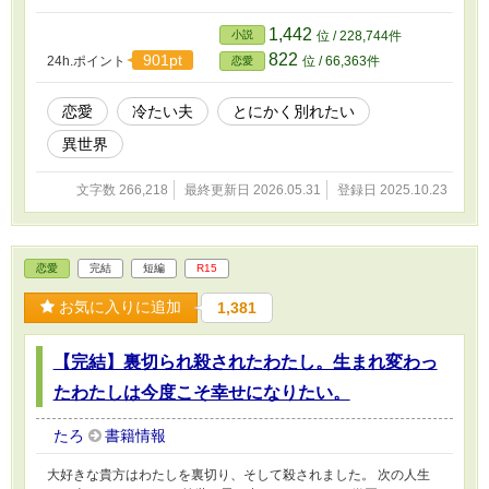
離縁して外国で暮らす。 その目標だけを頼りになんとか今の暮ら
しに耐えていた。 そして、卒業を控え「離縁して欲しい」その言
1,442
小説
位 / 228,744件
葉を何度となく夫に告げた。 ✴︎今回は短めの話を投稿していく予定
822
901pt
24h.ポイント
位 / 66,363件
恋愛
です。 （作者の時間の都合により）
恋愛
冷たい夫
とにかく別れたい
異世界
文字数 266,218
最終更新日 2026.05.31
登録日 2025.10.23
恋愛
完結
短編
R15
お気に入りに追加
1,381
【完結】裏切られ殺されたわたし。生まれ変わっ
たわたしは今度こそ幸せになりたい。
たろ
書籍情報
大好きな貴方はわたしを裏切り、そして殺されました。 次の人生