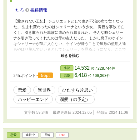
たろ
書籍情報
【愛されない王妃】 ジュリエットとして生き不治の病で亡くなっ
た。 生まれ変わったのはシェリーナという少女。 両親を事故で亡
くし、引き取られた親族に虐められ疎まれた。 そんな時シェリー
ナを引き取ってくれたのは母の友人だった。 しかし息子のケイン
はシェリーナが気に入らない。ケインが嫌うことで屋敷の使用人達
もやはり蔑んでいい者としてシェリーナを見るようになり、ここで
もシェリーナは辛い日々を過ごすことになった。 ケインがシェリ
ーナと仲良くなるにつれシェリーナの屋敷での生活が令嬢らしくな
いことに気がついたケイン。 そして自分の態度がシェリーナを苦
14,532
小説
位 / 228,744件
しめていたことに気がつき、落ち込み後悔しながらもう一度関係を
6,418
56pt
24h.ポイント
位 / 66,363件
恋愛
新たに築くために必死で信用を得ようと頑張る。 そしてシェリー
ナも心を開き始めた。
恋愛
異世界
ひたすら片思い
ハッピーエンド
溺愛（の予定）
文字数 59,346
最終更新日 2024.12.05
登録日 2024.11.06
恋愛
連載中
長編
R18