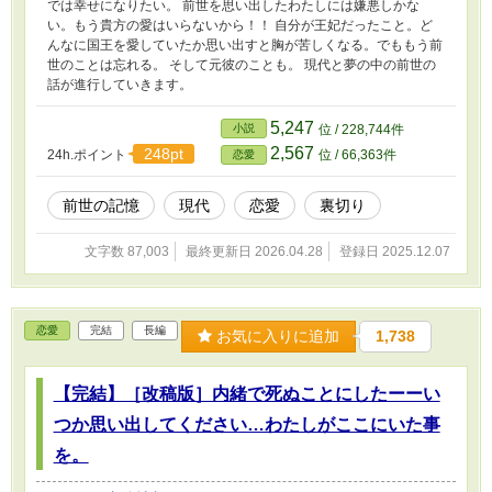
では幸せになりたい。 前世を思い出したわたしには嫌悪しかな
い。もう貴方の愛はいらないから！！ 自分が王妃だったこと。ど
んなに国王を愛していたか思い出すと胸が苦しくなる。でももう前
世のことは忘れる。 そして元彼のことも。 現代と夢の中の前世の
話が進行していきます。
5,247
小説
位 / 228,744件
2,567
248pt
24h.ポイント
位 / 66,363件
恋愛
前世の記憶
現代
恋愛
裏切り
文字数 87,003
最終更新日 2026.04.28
登録日 2025.12.07
恋愛
完結
長編
お気に入りに追加
1,738
【完結】［改稿版］内緒で死ぬことにしたーーい
つか思い出してください…わたしがここにいた事
を。