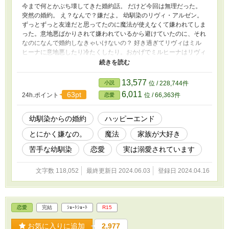
今まで何とかぶち壊してきた婚約話。 だけど今回は無理だった。
突然の婚約。 え？なんで？嫌だよ。 幼馴染のリヴィ・アルゼン。
ずっとずっと友達だと思ってたのに魔法が使えなくて嫌われてしま
った。意地悪ばかりされて嫌われているから避けていたのに、それ
なのになんで婚約しなきゃいけないの？ 好き過ぎてリヴィはミル
ヒーナに意地悪したり冷たくしたり。おかげでミルヒーナはリヴィ
が苦手になりとにかく逃げてしまう。 なのに気がつけば結婚させ
られて…… 意地悪なのか優しいのかわからないリヴィ。 戸惑いな
がらも少しずつリヴィと幸せな結婚生活を送ろうと頑張り始めたミ
13,577
小説
位 / 228,744件
ルヒーナ。 なのにマルシアというリヴィの元恋人が現れて……
6,011
63pt
24h.ポイント
位 / 66,363件
恋愛
「離縁したい」と思い始めリヴィから逃げようと頑張るミルヒー
ナ。 リヴィは、ミルヒーナを逃したくないのでなんとか関係を修
復しようとするのだけど…… ◆ 短編予定でしたがやはり長編にな
幼馴染からの婚約
ハッピーエンド
ってしまいそうです。 申し訳ありません。
とにかく嫌なの。
魔法
家族が大好き
苦手な幼馴染
恋愛
実は溺愛されています
文字数 118,052
最終更新日 2024.06.03
登録日 2024.04.16
恋愛
完結
ｼｮｰﾄｼｮｰﾄ
R15
お気に入りに追加
2,977