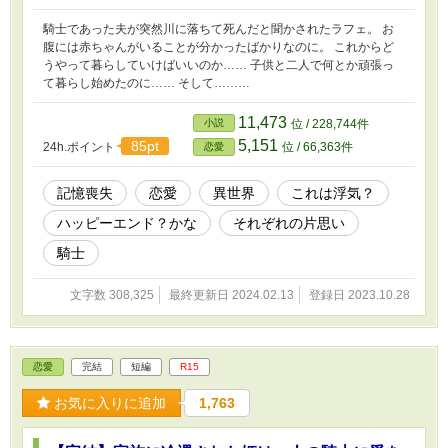
騎士であった夫が突然川に落ちて死んだと聞かされたラフェ。 お
腹には赤ちゃんがいることが分かったばかりなのに。 これからど
うやって暮らしていけばいいのか…… 子供と二人で何とか頑張っ
て暮らし始めたのに…… そして………
11,473
小説
位 / 228,744件
5,151
85pt
24h.ポイント
位 / 66,363件
恋愛
記憶喪失
恋愛
異世界
これは浮気？
ハッピーエンド？かな
それぞれの片思い
騎士
文字数 308,325
最終更新日 2024.02.13
登録日 2023.10.28
恋愛
完結
短編
R15
お気に入りに追加
1,763