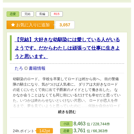
恋愛
完結
長編
R15
お気に入りに追加
3,057
【完結】大好きな幼馴染には愛している人がいる
ようです。だからわたしは頑張って仕事に生きよ
うと思います。
たろ
書籍情報
幼馴染のロード。 学校を卒業してロードは村から街へ。 街の警備
隊の騎士になり、気がつけば人気者に。 ダリアは大好きなロード
の近くにいたくて街に出て子爵家のメイドとして働き出した。 な
かなか会うことはなくても同じ街にいるだけでも幸せだと思ってい
た。いつかは終わらせないといけない片思い。 ロードが恋人を作
るまで、夢を見ていようと思っていたのに……何故か自分がロード
の恋人になってしまった。 それも女避けのための（仮）の恋人
に。 そしてとうとうロードには愛する女性が現れた。 ダリアは、
静かに身を引く決意をして……… ★ 短編から長編に変更させてい
8,463
小説
位 / 228,744件
ただきます。 すみません。いつものように話が長くなってしまい
3,761
142pt
24h.ポイント
位 / 66,363件
恋愛
ました。