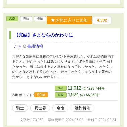
恋愛
完結
長編
お気に入りに追加
4,332
【完結】さよならのかわりに
たろ
書籍情報
大好きな婚約者に最後のプレゼントを用意した。それは婚約解消す
ること。 だからわたしは悪女になります。 彼を自由にさせてあげ
たかった。 彼には愛する人と幸せになって欲しかった。 わたくし
のことなど忘れて欲しかった。 だってわたくしはもうすぐ死ぬの
だから。 さよならのかわりに……
11,012
小説
位 / 228,744件
4,924
92pt
24h.ポイント
位 / 66,363件
恋愛
騎士
異世界
余命
婚約解消
文字数 173,953
最終更新日 2024.05.02
登録日 2024.02.24