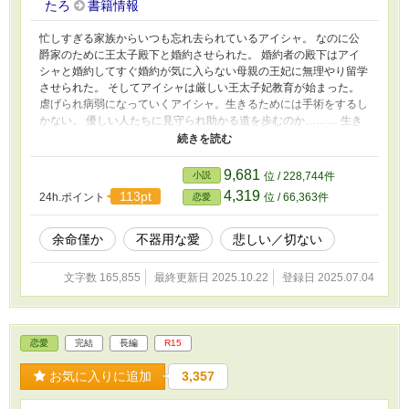
たろ
書籍情報
忙しすぎる家族からいつも忘れ去られているアイシャ。 なのに公
爵家のために王太子殿下と婚約させられた。 婚約者の殿下はアイ
シャと婚約してすぐ婚約が気に入らない母親の王妃に無理やり留学
させられた。 そしてアイシャは厳しい王太子妃教育が始まった。
虐げられ病弱になっていくアイシャ。生きるためには手術をするし
かない。 優しい人たちに見守られ助かる道を歩むのか……… 生き
る希望を失くしたアイシャのお話です。 ✴︎ 前回の話をもとに書き
直しております。
9,681
小説
位 / 228,744件
4,319
113pt
24h.ポイント
位 / 66,363件
恋愛
余命僅か
不器用な愛
悲しい／切ない
文字数 165,855
最終更新日 2025.10.22
登録日 2025.07.04
恋愛
完結
長編
R15
お気に入りに追加
3,357