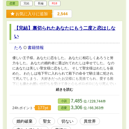
恋愛
完結
長編
R18
お気に入りに追加
2,544
【完結】裏切られたあなたにもう二度と恋はしな
い
たろ
書籍情報
優しい王子様。あなたに恋をした。 あなたに相応しくあろうと努
力をした。 あなたの婚約者に選ばれてわたしは幸せでした。 なの
にあなたは美しい聖女様に恋をした。 そして聖女様はわたしを嵌
めた。 わたしは地下牢に入れられて殿下の命令で騎士達に犯され
て死んでしまう。 大好きだったお父様にも見捨てられ、愛する殿
下にも嫌われ酷い仕打ちを受けて身と心もボロボロになり死んでい
った。 その時の記憶を忘れてわたしは生まれ変わった。 知らずに
わたしはまた王子様に恋をする。
7,485
小説
位 / 228,744件
3,306
177pt
24h.ポイント
位 / 66,363件
恋愛
婚約破棄
聖女
切ない
異世界