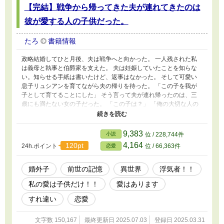
【完結】戦争から帰ってきた夫が連れてきたのは
彼が愛する人の子供だった。
たろ
書籍情報
政略結婚してひと月後、夫は戦争へと向かった。 一人残された私
は義母と執事と伯爵家を支えた。 夫は妊娠していたことを知らな
い。知らせる手紙は書いたけど、返事はなかった。 そして可愛い
息子リュシアンを育てながら夫の帰りを待った。 「この子を我が
子として育てることにした」 そう言って夫が連れ帰ったのは、三
歳にも満たない女の子だった。 「この子は？」 「俺の大切な人の
子供だ」 「私にあなたの婚外子を育てろというのですか？」 私に
は前世の記憶がある。子育てをした記憶が。 わかったわ。育てて
やろうじゃない。 自分の子供も夫の愛人の子供も、可愛いければ
9,383
小説
位 / 228,744件
育てられるはずだわ。 不器用で愛想がない夫を無視しまくって子
4,164
120pt
24h.ポイント
位 / 66,363件
恋愛
育て、やってやるわよ！
婚外子
前世の記憶
異世界
浮気者！！
私の愛は子供だけ！！
愛はあります
すれ違い
恋愛
文字数 150,167
最終更新日 2025.07.03
登録日 2025.03.31