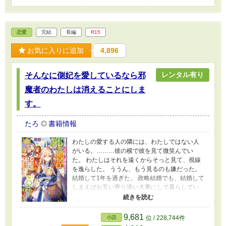
恋愛
完結
長編
R15
お気に入りに追加
4,896
レンタル有り
そんなに側妃を愛しているなら邪
魔者のわたしは消えることにしま
す。
たろ
書籍情報
わたしの愛する人の隣には、わたしではない人
がいる。………彼の横で彼を見て微笑んでい
た。 わたしはそれを遠くからそっと見て、視線
を逸らした。 ううん、もう見るのも嫌だった。
結婚して1年を過ぎた。 政略結婚でも、結婚して
しまえばお互い寄り添い大事にして暮らしてい
けるだろうと思っていた。 なのに彼は婚約して
からも結婚してからもわたしを見ない。 見よう
としない。 わたしたち夫婦には子どもが出来な
9,681
小説
位 / 228,744件
かった。 義両親からの期待というプレッシャー