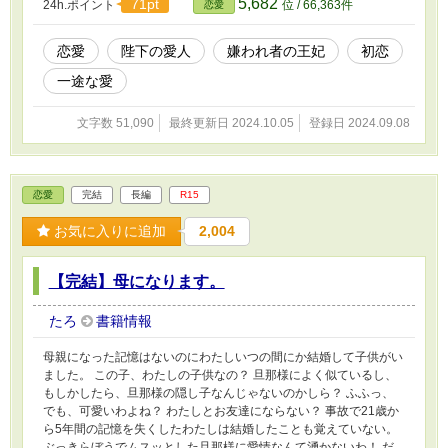
5,682
71pt
24h.ポイント
位 / 66,363件
恋愛
美しい誇り高きジュリエットに惹かれ何度も自分のものにならない
かと乞う。 だがベルナンドに対して首を縦に振ることはなかっ
た。 一年後祖国に帰ることになった、ジュリエット。 そこにはジ
恋愛
陛下の愛人
嫌われ者の王妃
初恋
ュリエットの居場所はなかった。 それでも愛するカリクシードの
一途な愛
ために耐えながら正妃として頑張ろうとするジュリエット。 彼女
に味方する者はこの王宮にはあまりにも数少なく、謂れのない罪を
着せられ追い込まれていくジュリエットに手を差し伸べるのはベル
文字数 51,090
最終更新日 2024.10.05
登録日 2024.09.08
ナンドだった。 少しずつ妻であるジュリエットへ愛を移すカリク
シードと人妻ではあるけど一途にジュリエットを愛するベルナン
ド。 最後にジュリエットが選ぶのは。
恋愛
完結
長編
R15
お気に入りに追加
2,004
【完結】母になります。
たろ
書籍情報
母親になった記憶はないのにわたしいつの間にか結婚して子供がい
ました。 この子、わたしの子供なの？ 旦那様によく似ているし、
もしかしたら、旦那様の隠し子なんじゃないのかしら？ ふふっ、
でも、可愛いわよね？ わたしとお友達にならない？ 事故で21歳か
ら5年間の記憶を失くしたわたしは結婚したことも覚えていない。
ぶっきらぼうでムスッとした旦那様に愛情なんて湧かないわ！ だ