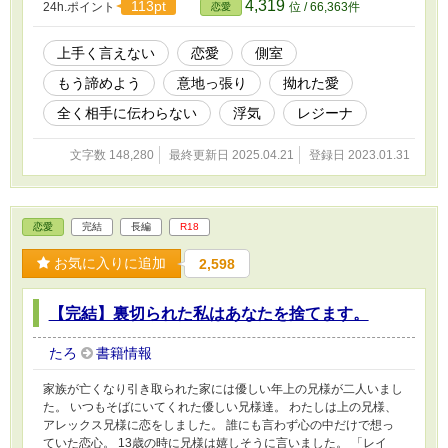
4,319
113pt
24h.ポイント
位 / 66,363件
恋愛
にわたしは心が折れそうになった。 わたしは彼
の姿を見るのも嫌で彼との時間を拒否するよう
になってしまった。 そして彼は側室を迎えた。
上手く言えない
恋愛
側室
拗れた殿下が妻のオリエを愛する話です。 ただ
もう諦めよう
意地っ張り
拗れた愛
それがオリエに伝わることは…… とても設定は
ゆるいお話です。 短編から長編へ変更しまし
全く相手に伝わらない
浮気
レジーナ
た。 すみません
文字数 148,280
最終更新日 2025.04.21
登録日 2023.01.31
恋愛
完結
長編
R18
お気に入りに追加
2,598
【完結】裏切られた私はあなたを捨てます。
たろ
書籍情報
家族が亡くなり引き取られた家には優しい年上の兄様が二人いまし
た。 いつもそばにいてくれた優しい兄様達。 わたしは上の兄様、
アレックス兄様に恋をしました。 誰にも言わず心の中だけで想っ
ていた恋心。 13歳の時に兄様は嬉しそうに言いました。 「レイ