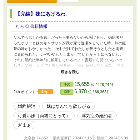
【完結】妹にあげるわ。
たろ
書籍情報
なんでも欲しがる妹。だったら要らないからあげるわ。 婚約者だ
ったケリーと妹のキャサリンが我が家で逢瀬をしていた時、妹の紅
茶の味がおかしかった。 それだけでわたしが殺そうとしたと両親
に責められた。 いやいやわたし出かけていたから！知らないわ。
それに婚約は半年前に解消しているのよ！書類すら見ていないの
ね？お父様。 なんでも欲しがる妹。可愛い妹が大切な両親。 浮気
症のケリーなんて喜んで妹にあげるわ。ついでにわたしのドレスも
宝石もどうぞ。 家を追い出されて意気揚々と一人で暮らし始めた
アリスティア。 もともと家を出る計画を立てていたので、ここか
15,655
小説
位 / 228,744件
ら幸せに………と思ったらまた妹がやってきて、今度はアリスティ
6,878
49pt
24h.ポイント
位 / 66,363件
恋愛
アの今の生活を欲しがった。 だったら、この生活もあげるわ。 だ
けどね、キャサリン……わたしの本当に愛する人たちだけはあげら
れないの。 キャサリン達に痛い目に遭わせて……アリスティアは
婚約解消
妹はなんでも欲しがる
幸せになります！
可愛い妹（両親にとって）
浮気症の婚約者
ざまぁ
文字数 24,652
最終更新日 2024.05.15
登録日 2024.05.09