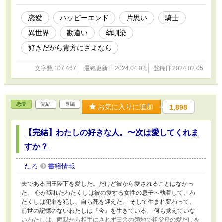
恋愛
ハッピーエンド
片思い
騎士
異世界
勘違い
幼馴染
好きだから貴方にさよなら
文字数 107,467
最終更新日 2024.04.02
登録日 2024.02.05
恋愛
完結
長編
お気に入りに追加
1,898
【完結】わたしの好きな人。〜次は愛してくれま
すか？
たろ
書籍情報
夫である国王陛下を愛した。だけど彼から愛されることはなかっ
た。 心が壊れたわたくしは彼の愛する女性の息子へ執着して、わ
たくしは犯罪を犯し、自ら死を迎えた。 そして生まれ変わって、
前世の記憶のないわたしは『今』を生きている。 何も覚えていな
いわたしは、両親から相手にされず田舎の領地で祖父母の愛だけを