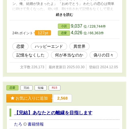
ン、俺、結婚が決まったよ」 「おめでとう」 わたしの恋心は簡単
に砕けて失くなった。 幼い頃、助け出されて記憶をなくして迎え
られた新しい家族との日々。 ずっとこの幸せが続くと思っていた
のに。 でもそれは全て嘘で塗り固められたものだった。
9,037
小説
位 / 228,744件
4,026
127pt
24h.ポイント
位 / 66,363件
恋愛
恋愛
ハッピーエンド
異世界
記憶をなくした
何が本当なのか
偽りの日々
文字数 226,173
最終更新日 2025.03.30
登録日 2024.12.05
恋愛
完結
短編
R15
お気に入りに追加
2,568
【完結】あなたとの離縁を目指します
たろ
書籍情報