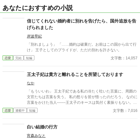
あなたにおすすめの小説
信じてくれない婚約者に別れを告げたら、国外追放を告
げられました
岸波早紀
「別れましょう」 「……婚約は破棄だ。お前はこの国から出て行
け」 王子としてのプライドが、ただの別れを許さない。
文字数：14,057
恋愛
完結
短編
王太子妃は貴方と離れることを所望しております
なか
「もういいわ」 王太子妃である私の冷たく吐いた言葉に、周囲の
文官たちは言葉を失う。 私の怒りを皆が悟ったのだろう。 なのに
言葉をかけた当人––––王太子のキースは気付く素振りもない。
「彼女に会いに行って、いいのか？」 「気にせず行ってくださ
文字数：7,016
恋愛
連載中
短編
い」 告げた言葉に、部屋にいた文官や王城使用人の顔が凍ったの
が分かった。 傍に控える騎士も、思わず互いの顔を見合わせてい
る。 皆、分かっている。 怒鳴られる方がマシだ、泣かれる方が救
白い結婚の行方
いがある。 『もういい』に込められた意味は、諦めだということ
宵森みなと
に。 「……アイシャ、本当にいいのか？」 キースの足は、もう出