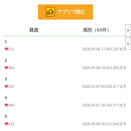
嫌がらせをされてあまりにも制服が汚れるので、毎回洗って着替えを用意してお
アプリで読む
いてくれる保健室のエリーナ先生。
昼休みと放課後は、図書室で過ごすことが多いので、いつも何かと気にかけてく
目次
感想（64件）
れる司書のマッカートニーさんと、図書委員の優しい先輩達。
1
妹のリリアンは、本人に悪気は無いのだけど、嫌なことや自分が怒られそうにな
ると全て姉のファナに押し付ける。
511
2026.05.06 17:00
1,297文字
嫌なことがあればメソメソと泣き姉に頼ってばかりだった。
2
いつも明るく甘えん坊のリリアンは顔もとても可愛らしく屋敷の中心で、使用人
たちも父親も甘やかして育てられた。
364
2026.05.06 19:02
1,902文字
一方、ファナはいずれ婿を取り侯爵家を継がなければならないため、父親に厳し
3
く躾をされていた。
355
2026.05.07 05:00
2,077文字
明るくて元気だったはずのファナの笑顔は、大きくなるにつれ失ってしまってい
4
た。
366
2026.05.07 16:14
2,077文字
使用人達もぞんざいな態度を隠そうともしない。ファナはもう諦めていた。
5
そんななか唯一、婚約者のジェームズだけはファナのことを優先してくれる優し
421
2026.05.08 05:21
2,044文字
い男の子だった。