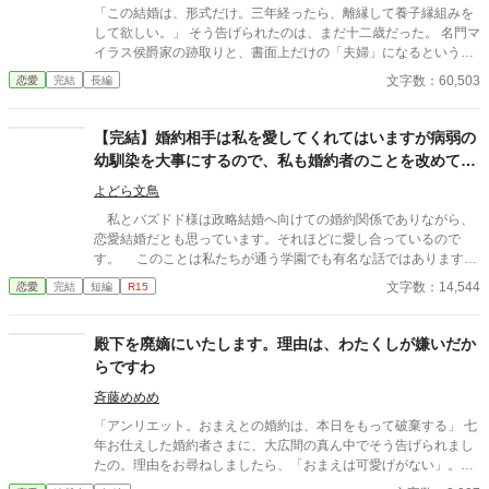
口を向いている。 王太子妃ではなく、別の女性に会いにいくため
「この結婚は、形式だけ。三年経ったら、離縁して養子縁組みを
に…… 「えぇ、どうぞ……好きになさってください」 「……すま
して欲しい。」 そう告げられたのは、まだ十二歳だった。 名門マ
ない。次は埋め合わせをする！」 出て行くキースの背に、そっと
イラス侯爵家の跡取りと、書面上だけの「夫婦」になるという取
告げる。 「もう、次なんてないわよ」 その言葉は、走りゆく王太
り決め。 愛もなく、未来も誓わず、ただ家と家の都合で交わされ
文字数：60,503
恋愛
完結
長編
子に届くことはなかった。 王太子妃は覚悟を固める。 半生をかけ
た契約だが、彼女にも目的はあった。 この白い結婚の意味を誰よ
て支え続けてきた、彼のために尽力してきた。 その努力が軽んじ
り彼女は、知っていた。自らの運命をどう選択するのか、彼女自
られるのならば。 もう……王太子妃の座に居る必要はないと。
身に委ねられていた。 冷静で、理知的で、どこか人を寄せつけな
【完結】婚約相手は私を愛してくれてはいますが病弱の
い彼女。 誰もが「大人びている」と評した少女の胸の奥には、小
幼馴染を大事にするので、私も婚約者のことを改めて考
さな祈りが宿っていた。 結婚に興味などなかったはずの青年も、
えてみることにします
少女との出会いと別れ、後悔を経て、再び運命を掴もうと足掻
よどら文鳥
く。 これは、名ばかりの「夫婦」から始まった二人の物語。 偽り
私とバズドド様は政略結婚へ向けての婚約関係でありながら、
の契りが、やがて確かな絆へと変わるまで。 交差する記憶、巻き
恋愛結婚だとも思っています。それほどに愛し合っているので
戻る時間、二度目の選択――。 真実の愛とは何かを、問いかける
す。 このことは私たちが通う学園でも有名な話ではあります
静かなる運命の物語。 ──三年後、彼女の選択は、彼らは本当
が、私に応援と同情をいただいてしまいます。この婚約を良く思
文字数：14,544
恋愛
完結
短編
R15
に“夫婦”になれるのだろうか？
ってはいないのでしょう。 ですが、バズドド様の幼馴染が遠く
の地から王都へ帰ってきてからというもの、私たちの恋仲関係も
変化してきました。 ある日、馬車内での出来事をきっかけに、
殿下を廃嫡にいたします。理由は、わたくしが嫌いだか
私は本当にバズドド様のことを愛しているのか真剣に考えること
らですわ
になります。 その結果、私の考え方が大きく変わることになり
ました。
斉藤めめめ
「アンリエット。おまえとの婚約は、本日をもって破棄する」 七
年お仕えした婚約者さまに、大広間の真ん中でそう告げられまし
たの。理由をお尋ねしましたら、「おまえは可愛げがない」。ま
あ。それは失礼いたしましたわ。 ですからわたくしも、可愛げの