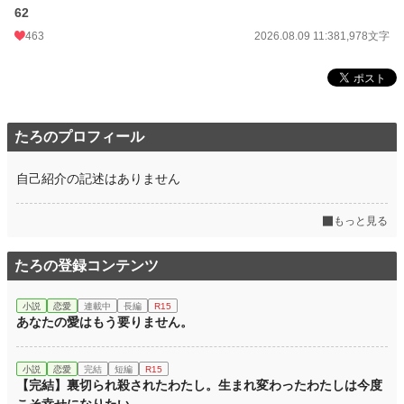
62
463
2026.08.09 11:38
1,978文字
たろのプロフィール
自己紹介の記述はありません
もっと見る
たろの登録コンテンツ
小説
恋愛
連載中
長編
R15
あなたの愛はもう要りません。
小説
恋愛
完結
短編
R15
【完結】裏切られ殺されたわたし。生まれ変わったわたしは今度