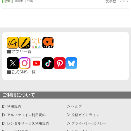
文字数：2,907
恋愛
連載中
短編
ないことを申し上げますの。 「では、殿下を廃嫡にいたします」
この国の王は、選定七家の合議で立ちますのよ。そしてわたくし
は、その七家のひとつ、グランヴィル侯爵家の当主代理。 「理由
をお聞かせ願おうか」 「――理由は、わたくしがあなたを嫌いだ
から。それだけですわ」 国のためではございません。正義でもご
ざいません。私情ですの。 七つの家をひとつずつ訪ね、取引を
し、貸しを作り、必要とあらば頭も下げますわ。手も汚れましょ
う。それでもわたくし、恥じてはおりませんの。
アプリ一覧
公式SNS一覧
ご利用について
利用規約
ヘルプ
アルファコイン利用規約
投稿ガイドライン
レンタルサービス利用規約
プライバシーポリシー