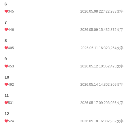
6
そう思っていたのに………
345
2026.05.08 22:42
2,983文字
7
✴︎題名少し変更しました。
446
2026.05.09 15:43
2,872文字
小説
99 位 / 228,978 件
8
恋愛
405
74 位 / 66,398 件
2026.05.11 16:32
3,254文字
お気に入り
1,721
9
453
2026.05.12 10:35
2,425文字
24h.ポイント
12,148 pt
10
文字数
136,964
492
2026.05.14 14:30
2,309文字
更新日時
2026.08.09 11:38
11
初回公開日時
2026.05.06 17:00
531
2026.05.17 09:29
3,036文字
週間ポイント
89,996 pt (87 位)
12
月間ポイント
421,736 pt (82 位)
524
2026.05.18 16:38
2,932文字