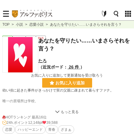
TOP
>
小説
>
恋愛小説
>
あなたを守りたい……いまさらそれを言う？
恋愛
連載中
長編
R15
あなたを守りたい……いまさらそれを
言う？
たろ
（近況ボード：
26 件
）
お気に入りに追加して更新通知を受け取ろう
お気に入り追加
幼い頃に起きた事件がきっかけで実の父親に疎まれて暮らすファナ。
唯一の居場所は学校。
毎日、屋敷から学校まで歩いて通う侯爵令嬢を陰で笑う生徒達。
HOTランキング 最高16位
それでも、冷たい空気の中で過ごす屋敷にいるよりはまだマシだった。
24h.ポイント
12,148pt
39,588
恋愛
ハッピーエンド
青春
ざまぁ
ファナに優しくしてくれる教師のゼバウト先生。