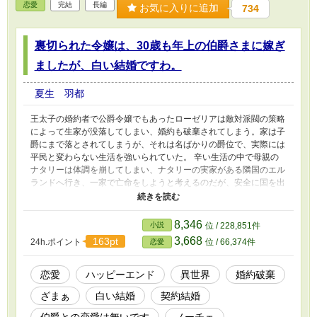
恋愛
完結
長編
お気に入りに追加
734
裏切られた令嬢は、30歳も年上の伯爵さまに嫁ぎ
ましたが、白い結婚ですわ。
夏生 羽都
王太子の婚約者で公爵令嬢でもあったローゼリアは敵対派閥の策略
によって生家が没落してしまい、婚約も破棄されてしまう。家は子
爵にまで落とされてしまうが、それは名ばかりの爵位で、実際には
平民と変わらない生活を強いられていた。 辛い生活の中で母親の
ナタリーは体調を崩してしまい、ナタリーの実家がある隣国のエル
ランドへ行き、一家で亡命をしようと考えるのだが、安全に国を出
るには貴族の身分を捨てなければいけない。しかし、ローゼリアを
王太子の側妃にしたい国王が爵位を返す事を許さなかった。 側妃
にはなりたくないが、自分がいては家族が国を出る事が出来ないと
8,346
小説
位 / 228,851件
思ったローゼリアは、家族を出国させる為に30歳も年上である伯爵
3,668
163pt
24h.ポイント
位 / 66,374件
恋愛
の元へ後妻として一人で嫁ぐ事を自分の意思で決めるのだった。
※作者独自の世界観によって創作された物語です。細かな設定やス
トーリー展開等が気になってしまうという方はブラウザバッグをお
恋愛
ハッピーエンド
異世界
婚約破棄
願い致します。
ざまぁ
白い結婚
契約結婚
伯爵との恋愛は無いです
ノーチェ