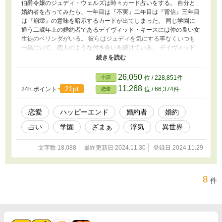
伯爵令嬢のジュディ・ウェルズは時々カード占いをする。 自分と
婚約者を占ってみたら、一年目は『不実』二年目は『背信』三年目
は『崩壊』の意味を暗示するカードが出てしまった。 同じ学園に
通う二歳年上の婚約者であるデイヴィッド・キースには仲の良い女
生徒のベリンダがいる。 彼らはジュディを気にする事なくいつも
一緒にいて、恋人のような付き合いを続けている。 デイヴィッド
とのお茶会の時にジュディはデイヴィッドとベリンダとの関係が学
園で噂になっていると初めて言ってみるのだが、彼らの関係を「醜
聞」と言ってしまったことで、デイヴィッドを怒らせてしまうのだ
26,050
小説
位 / 228,851件
った。
11,268
21pt
24h.ポイント
位 / 66,374件
恋愛
恋愛
ハッピーエンド
婚約者
婚約
占い
学園
ざまぁ
浮気
異世界
文字数 18,088
最終更新日 2024.11.30
登録日 2024.11.29
8
件