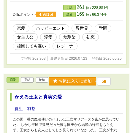
てくれた歌劇のチケットを用意していたのだが、ヒューゴに付いて
きたニーナにチケットを強請られてしまう。 「ニーナに譲ってく
261
小説
位 / 228,851件
れないか？」ヒューゴのひと事でチケットを譲る事になり、帰りの
169
4,991pt
24h.ポイント
位 / 66,374件
恋愛
馬車がないセレスは徒歩で帰る事になる。日が落ちかける街の中を
歩くセレスは、帰り道が分からずに迷子になってしまう。そんなセ
レスを偶然見かけて声をかけてくれたのが、帝国からの留学生でセ
恋愛
ハッピーエンド
異世界
学園
レスと同じクラスのアルウィンだった。 ※作者独自の世界観によ
女主人公
溺愛
幼馴染
初恋
って創作された物語です。細かな設定やストーリー展開等が気にな
る方は、ブラウザバックをお願い致します。 ※感想はありがたく
後悔しても遅い
レジーナ
拝読させていただいていますが、公開すべきではないと作者が判断
いたしました感想につきましては却下をさせていただいておりま
文字数 202,903
最終更新日 2026.07.23
登録日 2026.05.25
す。
恋愛
完結
短編
お気に入りに追加
58
かえる王女と真実の愛
夏生 羽都
この国一番の魔法使いのハミルは王女マリアーヌを密かに思ってい
た。 しかし平民で孤児だった彼は国王から結婚の許可をもらえ
ず、王女からも友人としてしか見られていなかった。 王女が十六