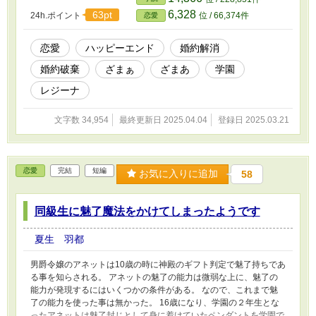
で過ごしているうちに数年が経った。 学園へ入学する事になった
6,328
63pt
24h.ポイント
位 / 66,374件
恋愛
イエンナだが、入学式でルークと再会してしまう。
恋愛
ハッピーエンド
婚約解消
婚約破棄
ざまぁ
ざまあ
学園
レジーナ
文字数 34,954
最終更新日 2025.04.04
登録日 2025.03.21
恋愛
完結
短編
お気に入りに追加
58
同級生に魅了魔法をかけてしまったようです
夏生 羽都
男爵令嬢のアネットは10歳の時に神殿のギフト判定で魅了持ちであ
る事を知らされる。 アネットの魅了の能力は微弱な上に、魅了の
能力が発現するにはいくつかの条件がある。 なので、これまで魅
了の能力を使った事は無かった。 16歳になり、学園の２年生とな
ったアネットは魅了封じとして身に着けていたペンダントを学園で