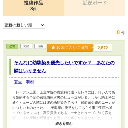
投稿作品
近況ボード
8
件
8
件
恋愛
完結
長編
お気に入りに追加
2,572
そんなに幼馴染を優先したいですか？ あなたの
隣はいりません
夏生 羽都
レーデン王国、王立学院の貴族科に通うセレスには、想い人であ
り婚約する予定の辺境伯家次男のヒューゴがいる。しかし騎士科に
通うヒューゴの隣には彼の幼馴染みであり、侯爵家令嬢のニーナが
いつもいるのだった。 子爵家に後見をしてもらう事で学院へ通
っているセレスは、高位貴族であるニーナとヒューゴに強く言え
ず、二人の距離が近過ぎても見ている事しかできなかった。 ヒ
ューゴとの交流会の日、セレスはヒューゴと観るために両親が送っ