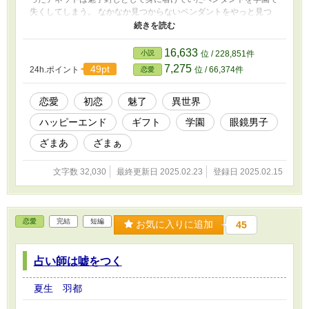
失くしてしまう。 なかなか見つからないペンダントをやっと見つ
けた時に、運悪く魅了の能力が発現する条件が揃ってしまい、アネ
ットは見知らぬ男子生徒に魅了をかけてしまうのだった。 そして
アネットは自分が魅了をかけてしまった相手に一目惚れをしてしま
16,633
小説
位 / 228,851件
っていた。 ※作者が創作したフィクションです。 設定の甘さ等、
7,275
49pt
24h.ポイント
位 / 66,374件
恋愛
気になるところがあるかもしれませんが、ご了承して下さった上で
読んでいただければと思います。
恋愛
初恋
魅了
異世界
ハッピーエンド
ギフト
学園
眼鏡男子
ざまあ
ざまぁ
文字数 32,030
最終更新日 2025.02.23
登録日 2025.02.15
恋愛
完結
短編
お気に入りに追加
45
占い師は嘘をつく
夏生 羽都