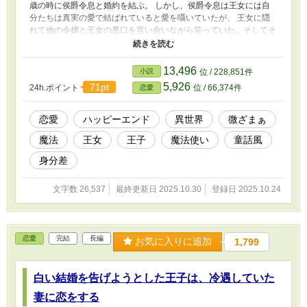
歳の時に侯爵令息と婚約を結ぶ。 しかし、侯爵令息は王女には自
分たちは真実の愛で結ばれていると愛を囁いていたが、 王女に隠
れて他の令嬢と王女の悪口を言い合いながら笑っていた。そしてそ
れを王女は聞いてしまった。 王女は婚約破棄をしたいがために、
自らヒキガエルに変身する薬を手に入れて飲んでしまうのだった。
※作者独自の世界観によって創作された物語です。細かな設定やス
13,496
小説
位 / 228,851件
トーリー展開等が気になってしまうという方はブラウザバックをお
5,926
71pt
24h.ポイント
位 / 66,374件
恋愛
願い致します。
恋愛
ハッピーエンド
異世界
微ざまぁ
魔法
王女
王子
魔法使い
童話風
身分差
文字数 26,537
最終更新日 2025.10.30
登録日 2025.10.24
恋愛
完結
長編
お気に入りに追加
1,799
白い結婚を告げようとした王子は、冷遇していた
妻に恋をする