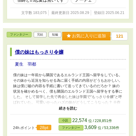
文字数 183,075
最終更新日 2025.08.29
登録日 2025.06.21
ファンタジー
完結
短編
お気に入りに追加
121
僕の妹はもっさり令嬢
夏生 羽都
僕の妹は一年前から隣国であるエルランド王国へ留学をしている。
その妹から近況を知らせる為に届く手紙の内容がどうもおかしい。
妹は僕に嘘の内容を手紙に書いて送ってきているのだろか？ 妹の
状況を確かめるべく、僕も隣国のエルランド王国へ留学をする事に
した。 そして留学した先で再会した妹は学園で“もっさり令嬢”と呼
ばれていた。 可愛いかったハズの妹がどうしてこうなった？ ※作
者独自の世界観によって創作された物語です。 細かな設定やスト
ーリー展開等が気になってしまうという方はブラウザバッグをお願
い致します。
22,574
小説
位 / 228,851件
3,609
28pt
24h.ポイント
位 / 53,336件
ファンタジー