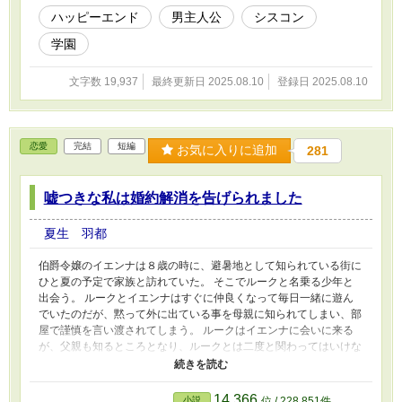
ハッピーエンド
男主人公
シスコン
学園
文字数 19,937
最終更新日 2025.08.10
登録日 2025.08.10
恋愛
完結
短編
お気に入りに追加
281
嘘つきな私は婚約解消を告げられました
夏生 羽都
伯爵令嬢のイエンナは８歳の時に、避暑地として知られている街に
ひと夏の予定で家族と訪れていた。 そこでルークと名乗る少年と
出会う。 ルークとイエンナはすぐに仲良くなって毎日一緒に遊ん
でいたのだが、黙って外に出ている事を母親に知られてしまい、部
屋で謹慎を言い渡されてしまう。 ルークはイエンナに会いに来る
が、父親も知るところとなり、ルークとは二度と関わってはいけな
いと言われてしまう。 ルークと引き離されるように王都へ戻って
きたイエンナは父親の友人の息子であるジョエルと新たに婚約を結
ぶ。 少し我儘なジョエルだったが、イエンナの努力で良好な関係
14,366
小説
位 / 228,851件