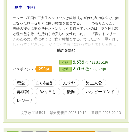
夏生 羽都
ランゲル王国の王太子ヘンリックは結婚式を挙げた夜の寝室で、妻
となったローゼリアに白い結婚を宣言する、 ……つもりだった。
夫婦の寝室に姿を見せたヘンリックを待っていたのは、妻と同じ髪
と瞳の色を持った見知らぬ美しい女性だった。 「『愛するマリー
ナのために、私はキミとは白い結婚とする』でしたか？ 早くおっ
しゃってくださいな」 そう言って椅子に座っていた美しい女性は
悠然と立ち上がる。 「そ、その声はっ、ローゼリア……なの
か？」 女性の声を聞いた事で、ヘンリックはやっと彼女が自分の
妻となったローゼリアなのだと気付いたのだが、驚きのあまり白い
5,535
小説
位 / 228,851件
結婚を宣言する事も出来ずに逃げるように自分の部屋へと戻ってし
2,706
255pt
24h.ポイント
位 / 66,374件
恋愛
まうのだった。 ※こちらは「裏切られた令嬢は、30歳も年上の伯
爵さまに嫁ぎましたが、白い結婚ですわ。」のIFストーリーです。
ヘンリック（王太子）が主役となります。 また、上記作品をお読
恋愛
白い結婚
元サヤ
男主人公
みにならなくてもお楽しみ頂ける内容となっております。
再構築
やり直し
後悔
ハッピーエンド
レジーナ
文字数 115,504
最終更新日 2025.10.13
登録日 2025.09.13