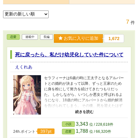
7
件
恋愛
連載中
長編
お気に入りに追加
1,672
死に戻ったら、私だけ幼児化していた件について
えくれあ
セラフィーナは6歳の時に王太子となるアルバー
トとの婚約が決まって以降、ずっと王家のため
に身を粉にして努力を続けてきたつもりだっ
た。 しかしながら、いつしか悪女と呼ばれるよ
うになり、18歳の時にアルバートから婚約解消
を告げられてしまう。 その後、死を迎えたはず
のセラフィーナは、目を覚ますと2年前に戻って
いた。だが、周囲の人間はセラフィーナが死ぬ2
年前の姿と相違ないのに、セラフィーナだけは
3,343
小説
位 / 228,618件
同じ年齢だったはずのアルバートより10歳も幼
1,788
397pt
24h.ポイント
位 / 66,320件
恋愛
い6歳の姿だった。 死を迎える前と同じこともあ