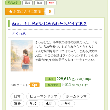
現代文学
完結
短編
R15
お気に入りに追加
5
ねぇ、もし私がいじめられたらどうする？
えくれあ
きっかけは、小学校の道徳の授業だった。 「も
しも、私が学校でいじめられたらどうする？」
そんな疑問を母にぶつけてみた、とある少女の
お話。 ※このお話はフィクションです。いじめ
や暴力的なお話が苦手な方はご注意ください。
228,618
小説
位 / 228,618件
9,611
0pt
24h.ポイント
位 / 9,611件
現代文学
日常
ヒューマンドラマ
ホームドラマ
家族
学校
成長
小学生