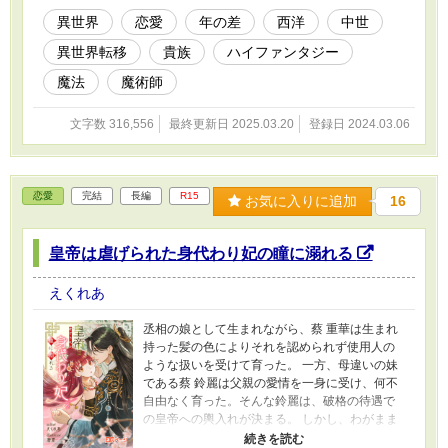
です。生暖かい目で見守っていただけますと幸
異世界
恋愛
年の差
西洋
中世
いです。
異世界転移
貴族
ハイファンタジー
魔法
魔術師
文字数 316,556
最終更新日 2025.03.20
登録日 2024.03.06
恋愛
完結
長編
R15
お気に入りに追加
16
皇帝は虐げられた身代わり妃の瞳に溺れる
えくれあ
丞相の娘として生まれながら、蔡 重華は生まれ
持った髪の色によりそれを認められず使用人の
ような扱いを受けて育った。 一方、母違いの妹
である蔡 鈴麗は父親の愛情を一身に受け、何不
自由なく育った。そんな鈴麗は、破格の待遇で
の皇帝への輿入れが決まる。 しかし、わがまま
放題で育った鈴麗は輿入れ当日、後先を考える