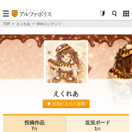
TOP
>
えくれあ
>
Webコンテンツ
えくれあ
お気に入りに追加
投稿作品
近況ボード
7
1
件
件