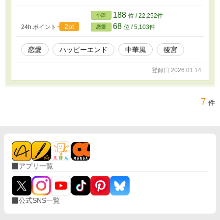
ことなく逃げ出してしまった。困った父は、こ
んな時だけ重華を娘扱いし、鈴麗が見つかるま
188
小説
位 / 22,252件
で身代わりを務めるように命じる。 皇帝である
68
2pt
24h.ポイント
位 / 5,103件
恋愛
李 晧月は、後宮の妃嬪たちに全く興味を示さな
いことで有名だ。きっと重華にも興味は示さ
ず、身代わりだと気づかれることなくやり過ご
恋愛
ハッピーエンド
中華風
後宮
せると思っていたのだが…… 本編完結！引き続
き続編執筆予定です。 ※第3回ネオページ書き出
登録日 2026.01.14
しコンテスト 大賞受賞しました！
7
件
アプリ一覧
公式SNS一覧