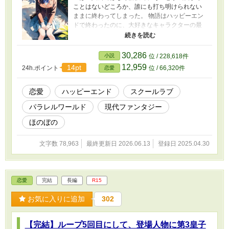
ことはないどころか、誰にも打ち明けられない
ままに終わってしまった。 物語はハッピーエン
ドで終わったのに、大好きなキャラクターの最
後はハッピーエンドには程遠い。 最後の切ない
表情が目に焼き付いて、涙が止まらなくなる。
そうして泣き続けていると、気づけば目の前に
30,286
小説
位 / 228,618件
大好きなキャラクターがいた。 こんなキャラ
12,959
14pt
24h.ポイント
位 / 66,320件
恋愛
は、漫画には出てこなかったはず。 病弱設定と
いうデバフがついているようだけれど、これは
推しをハッピーエンドにするための大チャンス
恋愛
ハッピーエンド
スクールラブ
なのだと、少女は漫画の世界で奮闘する。
パラレルワールド
現代ファンタジー
ほのぼの
文字数 78,963
最終更新日 2026.06.13
登録日 2025.04.30
恋愛
完結
長編
R15
お気に入りに追加
302
【完結】ループ5回目にして、登場人物に第3皇子