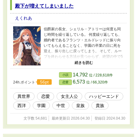
殿下が増えてしまいました
えくれあ
伯爵家の長女、シェリル・アトリーは何度も同
じ時間を繰り返している。 何度繰り返しても、
婚約者であるフランツ・エルドレッドに振り向
いてもらえることなく、学園の卒業の日に死を
迎え、振り出しに戻ってしまう。 そして、ルー
プを終わらせる方法が見つからず、絶望の中で5
回目を迎えた時、それまでの法則を覆して、第3
皇子であるカミユ殿下が登場してきた。 どんな
形でもいいから、このループを終わらせたい。
14,792
小説
位 / 228,618件
そんなシェリルの願いは、今度こそ叶うのだろ
6,573
56pt
24h.ポイント
位 / 66,320件
恋愛
うか。
異世界
恋愛
女主人公
ハッピーエンド
西洋
学園
中世
皇族
貴族
文字数 54,681
最終更新日 2026.04.30
登録日 2024.04.30