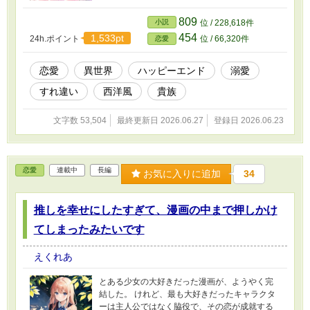
がきっかけで、私の日常は少しずつ変化し始め
た。
809
小説
位 / 228,618件
454
1,533pt
24h.ポイント
位 / 66,320件
恋愛
恋愛
異世界
ハッピーエンド
溺愛
すれ違い
西洋風
貴族
文字数 53,504
最終更新日 2026.06.27
登録日 2026.06.23
恋愛
連載中
長編
お気に入りに追加
34
推しを幸せにしたすぎて、漫画の中まで押しかけ
てしまったみたいです
えくれあ
とある少女の大好きだった漫画が、ようやく完
結した。 けれど、最も大好きだったキャラクタ
ーは主人公ではなく脇役で、その恋が成就する