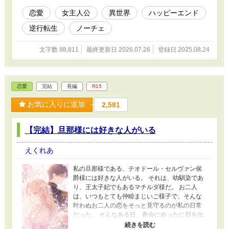
れば、年齢が異なるが故に違うこともある。 戸
惑いを覚えながらも、死んでしまったためにで
恋愛
女主人公
異世界
ハッピーエンド
きなかったことを今度こそ、とセラフィーナは
逆行転生
ノーチェ
心に誓うのだった。
文字数 88,811
最終更新日 2026.07.26
登録日 2025.08.24
恋愛
完結
長編
R15
お気に入りに追加
2,581
【完結】旦那様には好きな人がいる
えくれあ
私の旦那様である、テオドール・セルヴァン侯
爵様には好きな人がいる。 それは、幼馴染であ
り、王太子妃でもあるマチルダ様だ。 お二人
は、いつもとても仲睦まじいご様子で、そんな
叶わぬお二人の恋をそっと見守るのが私の日常
だった。 そんなある日、夜会にめったに顔を出
さない王太子殿下に、ダンスに誘われて。それ