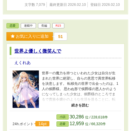
文字数 7,079
最終更新日 2026.02.10
登録日 2026.02.10
恋愛
連載中
長編
R15
お気に入りに追加
51
世界よ優しく微笑んで
えくれあ
世界一の魔力を持つといわれた少女は自分が生
まれた世界に絶望し、自らの意思で異世界転移
を決意します。 転移先の世界で出会ったのは、1
人の侯爵様。 思わぬ形で侯爵様の恩人かのよう
になってしまった少女は、侯爵様のところでま
るで貴族令嬢かのような生活を送ることに。転
移先では思うように魔法は使えず、また、今ま
で貴族社会とは無縁の生活を送っていたので、
少女には戸惑うことも多々あるけれど、新しい
30,286
小説
位 / 228,618件
世界でちょっとずつ幸せを見つけていきます。
12,959
14pt
24h.ポイント
位 / 66,320件
恋愛
少女が願うのはただ1つ。この世界が自分に優し
い世界であることだけ。 ※はじめて書いた小説