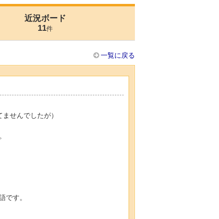
近況ボード
11
件
一覧に戻る
てませんでしたが）
。
語です。