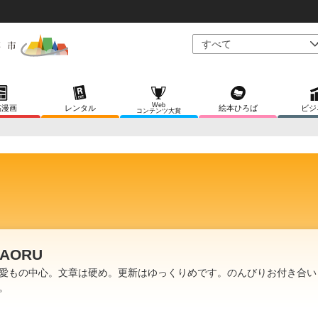
Web
稿漫画
レンタル
絵本ひろば
ビジ
コンテンツ大賞
AORU
愛もの中心。文章は硬め。更新はゆっくりめです。のんびりお付き合い
。