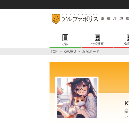
小説
公式漫画
投
TOP
>
KAORU
>
近況ボード
K
恋
い