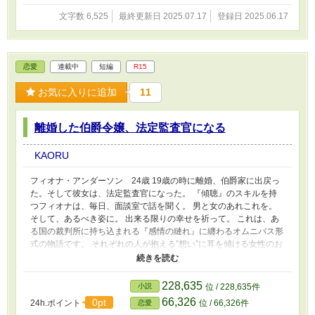
文字数 6,525
最終更新日 2025.07.17
登録日 2025.06.17
恋愛
連載中
短編
R15
お気に入りに追加
11
離婚した伯爵令嬢、法定監査官になる
KAORU
フィオナ・アンダーソン 24歳 19歳の時に離婚、伯爵家に出戻っ
た。そして彼女は、法定監査官になった。 『傾聴』のスキルを持
つフィオナは、毎日、面談室で話を聞く。 男と女のあれこれを。
そして、あるべき姿に。 出来る限りの幸せを祈って。 これは、あ
る国の裁判所に持ち込まれる『感情の縺れ』に纏わるオムニバス形
式の物語です。 それぞれの人が抱える”想い”に耳を傾ける女性のお
話です。 ※不定期更新です。書きながら更新します。 ※見切り発
車ですので、とりあえず短編・R15で始めます。途中R18になった
らごめんなさい。 ※裁判所のお話ですが、どちらかというと人間
228,635
小説
位 / 228,635件
模様を描く予定なので、小難しい法律などは出てこない予定です。
66,326
0pt
24h.ポイント
位 / 66,326件
恋愛
※作者の妄想の産物です。 ※頭の中にあるものを言語化していま