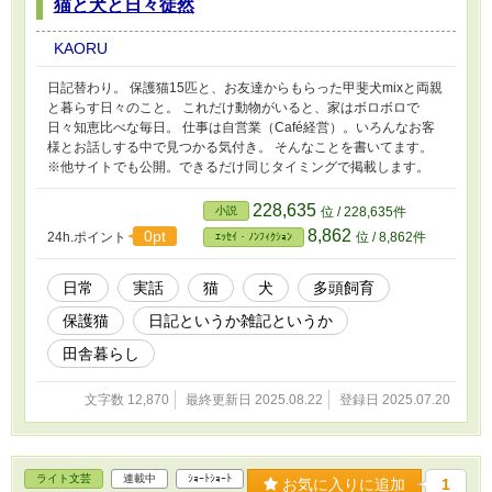
猫と犬と日々徒然
KAORU
日記替わり。 保護猫15匹と、お友達からもらった甲斐犬mixと両親
と暮らす日々のこと。 これだけ動物がいると、家はボロボロで
日々知恵比べな毎日。 仕事は自営業（Café経営）。いろんなお客
様とお話しする中で見つかる気付き。 そんなことを書いてます。
※他サイトでも公開。できるだけ同じタイミングで掲載します。
228,635
小説
位 / 228,635件
8,862
0pt
24h.ポイント
位 / 8,862件
ｴｯｾｲ・ﾉﾝﾌｨｸｼｮﾝ
日常
実話
猫
犬
多頭飼育
保護猫
日記というか雑記というか
田舎暮らし
文字数 12,870
最終更新日 2025.08.22
登録日 2025.07.20
ライト文芸
連載中
ｼｮｰﾄｼｮｰﾄ
お気に入りに追加
1