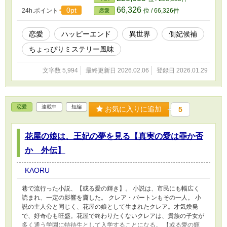
て、クラウスはアンジェリカの愛と信頼を取り戻すことが出来るの
66,326
0pt
24h.ポイント
位 / 66,326件
恋愛
か。 廃妃の噂の真意は、どこにあるのか。 クラウスは、その謎を
探りながら、国と妻とを守り抜く覚悟を決める。 ※基本、王であ
るクラウスの側の視点で進む予定です。 ※ヒロイン？の王妃は、
恋愛
ハッピーエンド
異世界
側妃候補
余り出てこないかもしれません。 ※不定期更新です。書きながら
ちょっぴりミステリー風味
更新します。 ※見切り発車ですので、とりあえず短編で始めま
す。途中R指定になったらごめんなさい。 ※作者の妄想の産物で
す。 ※頭の中にあるものを言語化しています。神様ではないの
文字数 5,994
最終更新日 2026.02.06
登録日 2026.01.29
で、「創造」することはできません。 ※小心者ゆえ、感想欄は閉
じております。 ※誤字脱字やつじつまの合わない部分は後からこ
っそり修正致します。
恋愛
連載中
短編
お気に入りに追加
5
花屋の娘は、王妃の夢を見る【真実の愛は罪か否
か 外伝】
KAORU
巷で流行った小説、【或る愛の輝き】。 小説は、市民にも幅広く
読まれ、一定の影響を齎した。 クレア・バートンもその一人。 小
説の主人公と同じく、花屋の娘として生まれたクレア。才気煥発
で、好奇心も旺盛。花屋で終わりたくないクレアは、貴族の子女が
多く通う学園に特待生として入学することになる。 【或る愛の輝