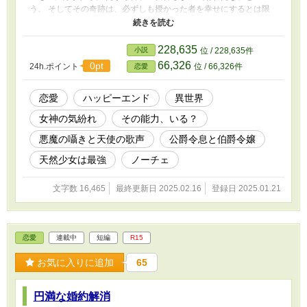
う。 そしてその奇跡は、必ずしも授かった者を幸せにするとは限
らない―― 役に立つがゆえに苦悩する奇跡を持つ青年と、全く役
に立たないと思われる奇跡を持つ少女の出逢い。 それは二人の行
く末を、大きく変える出逢いだった ※不定期更新です。書きなが
228,635
小説
位 / 228,635件
ら更新します。 ※見切り発車ですので、とりあえず短編・R15で始
66,326
0pt
24h.ポイント
位 / 66,326件
恋愛
めます。途中R18になったらごめんなさい。 ※作者の妄想の産物で
す。 ※頭の中にあるものを言語化しています。神様ではないの
で、「創造」することはできません。 ※小心者ゆえ、感想欄は閉
恋愛
ハッピーエンド
異世界
じております。誹謗中傷・盗作嫌疑等の攻撃はお断りしておりま
女神の気紛れ
その能力、いる？
す。 ※誤字脱字やつじつまの合わない部分は後からこっそり修正
致します。
悪魔の囁きと天使の歌声
公爵令息と伯爵令嬢
天然少女は最強
ノーチェ
文字数 16,465
最終更新日 2025.02.16
登録日 2025.01.21
恋愛
連載中
短編
R15
お気に入りに追加
65
円満な婚約解消