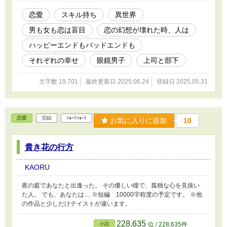
す。神様ではないので、「創造」することはできません。 ※小心
者ゆえ、感想欄は閉じております。誹謗中傷・盗作嫌疑等の攻撃は
恋愛
スキル持ち
異世界
お断りしております。 ※誤字脱字やつじつまの合わない部分は後
男も女も恋は盲目
恋の幻想が壊れた時、人は
からこっそり修正致します。
ハッピーエンドもバッドエンドも
それぞれの幸せ
眼鏡男子
上司と部下
文字数 19,701
最終更新日 2025.06.24
登録日 2025.05.31
恋愛
完結
ｼｮｰﾄｼｮｰﾄ
お気に入りに追加
10
貴き花の行方
KAORU
夜の庭であなたと出逢った。 その優しい瞳で、孤独な心を見抜い
た人。 でも、あなたは… ※短編 10000字程度の予定です。 ※他
の作品と少しだけテイストが違います。
228,635
小説
位 / 228,635件