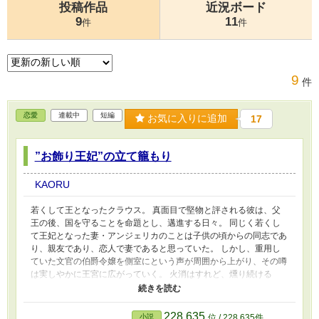
投稿作品
近況ボード
9
11
件
件
9
件
恋愛
連載中
短編
お気に入りに追加
17
”お飾り王妃”の立て籠もり
KAORU
若くして王となったクラウス。 真面目で堅物と評される彼は、父
王の後、国を守ることを命題とし、邁進する日々。 同じく若くし
て王妃となった妻・アンジェリカのことは子供の頃からの同志であ
り、親友であり、恋人で妻であると思っていた。 しかし、重用し
ていた文官の伯爵令嬢を側室にという声が周囲から上がり、その噂
は実しやかに王宮に広がっていく。 火消はすれど、燻り続ける
噂。果ては、今の王妃を廃し、件の令嬢を王妃にするという噂まで
発展してしまう。 すれ違い、幾つかの掛け違いが、王と王妃の間
に溝を生み、とうとう王妃は宮の扉を閉ざしてしまった。 かくし
228,635
小説
位 / 228,635件