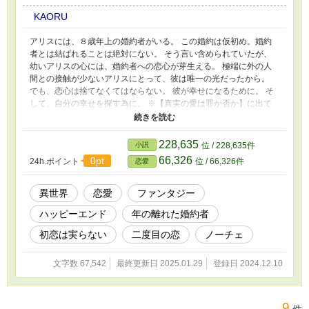
KAORU
アリスには、８歳年上の婚約者がいる。 この婚約は仮初め。婚約
者とは結ばれることは絶対にない。 そう言い含められていたが、
幼いアリスの心には、婚約者への恋心が芽生える。 極端に外の人
間との接触が少ないアリスにとって、彼は唯一の光だったから。
でも、恋心は捨てなくてはならない。 彼が幸せになるために。 そ
して、自分の幸せを探す為に。 ※【真実の愛は罪か否か】に出て
くる人物がいます。未読でも大丈夫です。 ※不定期更新です。書
きながら更新します。 ※見切り発車ですので、とりあえず短編・
R15で始めます。途中R18になったらごめんなさい。 ※作者の妄想
228,635
小説
位 / 228,635件
の産物です。 ※頭の中にあるものを言語化しています。神様では
66,326
0pt
24h.ポイント
位 / 66,326件
恋愛
ないので、「創造」することはできません。 ※小心者ゆえ、感想
欄は閉じております。誹謗中傷・盗作嫌疑等の攻撃はお断りしてお
ります。 ※誤字脱字やつじつまの合わない部分は後からこっそり
異世界
恋愛
ファンタジー
修正致します。
ハッピーエンド
年の離れた婚約者
初恋は実らない
二度目の恋
ノーチェ
文字数 67,542
最終更新日 2025.01.29
登録日 2024.12.10
9