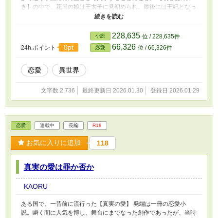
き】の中で、花屋の娘は王太子に見初められ、最後には王妃となっ
た。 そんな夢物語は、現実に起きるのか。 それでも、夢を追う者
は現れる。 そんな中、クレアは、【或る愛の輝き】には、モデル
となった人物がいることを知る。 ※このお話は、連載中の【真実
228,635
小説
位 / 228,635件
の愛は罪か否か】の外伝です。前のシリーズを読んでいなくても大
66,326
0pt
24h.ポイント
位 / 66,326件
恋愛
丈夫です（多分） ※不定期更新です。書きながら更新します。 ※
見切り発車ですので、とりあえず短編で始めます。長くなったりR
指定になったらごめんなさい。 ※作者の妄想の産物です。 ※頭の
恋愛
異世界
中にあるものを言語化しています。神様ではないので、「創造」す
ることはできません。 ※小心者ゆえ、感想欄は閉じております。
文字数 2,736
最終更新日 2026.01.30
登録日 2026.01.29
※誤字脱字やつじつまの合わない部分は後からこっそり修正致しま
す。
恋愛
連載中
長編
R18
お気に入りに追加
118
真実の愛は罪か否か
KAORU
ある国で、一昔前に流行った【真実の愛】 発端は一冊の恋愛小
説。瞬く間に人気を博し、舞台にまでなった創作であったが、当時