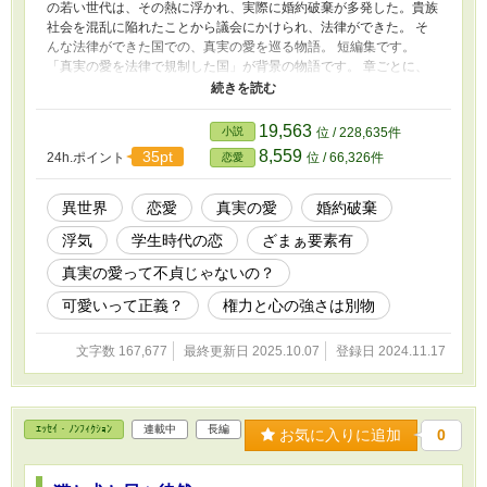
の若い世代は、その熱に浮かれ、実際に婚約破棄が多発した。貴族
社会を混乱に陥れたことから議会にかけられ、法律ができた。 そ
んな法律ができた国での、真実の愛を巡る物語。 短編集です。
「真実の愛を法律で規制した国」が背景の物語です。 章ごとに、
登場人物や年代が変わります。 【第１章】真実の愛がもたらした
もの（そもそもの始まり）※完結 侯爵家嫡男のデビッドと、公爵
令嬢のリオノーラは幼い頃に婚約を結んだ。 しかし、デビッドは
19,563
小説
位 / 228,635件
リオノーラが気に入らず、ろくに交流を持とうとしない。それでも
8,559
35pt
24h.ポイント
位 / 66,326件
恋愛
リオノーラは国のため、家のために、貴族令嬢として嫁ぐ覚悟だっ
た。 二人が入学した学園には、天真爛漫で天使のような容姿のエ
イミーという男爵令嬢がいた。彼女とであったデビッドは… 【第
異世界
恋愛
真実の愛
婚約破棄
２章】不実な婚約者は【真実の愛】を謳う フェリアは次期侯爵を
浮気
学生時代の恋
ざまぁ要素有
継ぐ嫡子である。その婿になる予定の２歳年上のアランは、浮名を
流す男であった。 何れは結婚する二人。諦めに近い感情を持って
真実の愛って不貞じゃないの？
いたフェリアだが… ※連載中 ※1話目と2話目では時系列が違いま
す。どちらかだけを読んでもおそらく大丈夫です。 ※不定期更新
可愛いって正義？
権力と心の強さは別物
です。書きながら更新します。 ※見切り発車ですので、とりあえ
ず短編・R15で始めます。途中R18になったらごめんなさい。 →思
文字数 167,677
最終更新日 2025.10.07
登録日 2024.11.17
いのほか長くなってきたので、長編・R18に変更しております。 ※
作者の妄想の産物です。 ※頭の中にあるものを言語化していま
す。神様ではないので、「創造」することはできません。 ※小心
者ゆえ、感想欄は閉じております。 ※誤字脱字やつじつまの合わ
ｴｯｾｲ・ﾉﾝﾌｨｸｼｮﾝ
連載中
長編
お気に入りに追加
0
ない部分は後からこっそり修正致します。