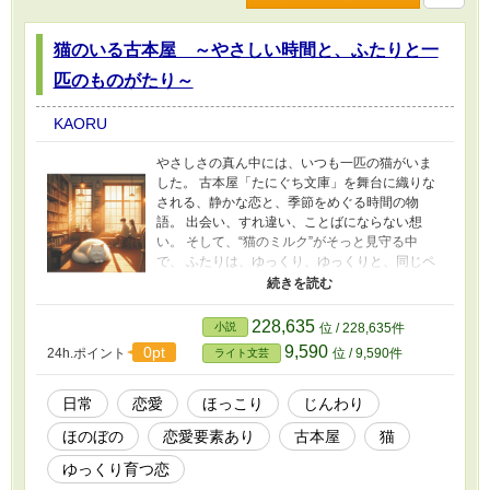
猫のいる古本屋 ～やさしい時間と、ふたりと一
匹のものがたり～
KAORU
やさしさの真ん中には、いつも一匹の猫がいま
した。 古本屋「たにぐち文庫」を舞台に織りな
される、静かな恋と、季節をめぐる時間の物
語。 出会い、すれ違い、ことばにならない想
い。 そして、“猫のミルク”がそっと見守る中
で、 ふたりは、ゆっくり、ゆっくりと、同じペ
ージをめくる。 あたたかくて、切なくて、どこ
か懐かしい。 時間とともに育まれていく絆が、
じんわりと灯る連作ストーリー。 ミルクの記
228,635
小説
位 / 228,635件
憶、春の光、重なる手と手。 どうかあなたに
9,590
0pt
24h.ポイント
位 / 9,590件
ライト文芸
も、そっと届きますように。 ※作者の妄想で
す。 ※誤字脱字は見つけ次第修正します。 ※こ
の話は、1話ずつ、長短あります。思いついたま
日常
恋愛
ほっこり
じんわり
まに。
ほのぼの
恋愛要素あり
古本屋
猫
ゆっくり育つ恋