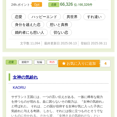
66,326
0pt
24h.ポイント
位 / 66,326件
恋愛
恋愛
ハッピーエンド
異世界
すれ違い
身分を越えた恋
想いと責務
婚約者にも想い人
切ない恋
文字数 11,094
最終更新日 2025.06.13
登録日 2025.06.11
恋愛
連載中
短編
R15
お気に入りに追加
4
女神の気紛れ
KAORU
サザラント王国には、一つの言い伝えがある。 一族に稀有な能力
を持つものが現れる。血に因らないその能力は、『女神の気紛れ』
と呼ばれた。 それは、この国が信仰する女神が気に入った子供に
気紛れに与える奇跡。 しかし、それには役に立つものとそうでな
いものに分かれる。 だから皆、「女神さまの気紛れだな」とい