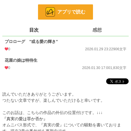
【或る愛の輝き】の中で、花屋の娘は王太子に見初められ、最後には王妃となっ
た。
アプリで読む
そんな夢物語は、現実に起きるのか。
目次
感想
それでも、夢を追う者は現れる。
プロローグ ”或る愛の輝き”
そんな中、クレアは、【或る愛の輝き】には、モデルとなった人物がいることを
0
2026.01.29 23:22
906文字
知る。
花屋の娘は特待生
※このお話は、連載中の【真実の愛は罪か否か】の外伝です。前のシリーズを読
んでいなくても大丈夫です（多分）
0
2026.01.30 17:00
1,830文字
※不定期更新です。書きながら更新します。
※見切り発車ですので、とりあえず短編で始めます。長くなったりR指定になっ
読んでいただきありがとうございます。
たらごめんなさい。
つたない文章ですが、楽しんでいただけると幸いです。
※作者の妄想の産物です。
※頭の中にあるものを言語化しています。神様ではないので、「創造」すること
このお話は、こちらの作品の外伝の位置付けです。↓↓↓
はできません。
『真実の愛は罪か否か』
※小心者ゆえ、感想欄は閉じております。
オムニバス形式で、『真実の愛』についての騒動を書いておりま
※誤字脱字やつじつまの合わない部分は後からこっそり修正致します。