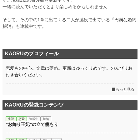
す。現在2章の番外編を更新中です。
一緒に読んでいただくとより楽しめるかもしれません…
小説
228,702 位 / 228,702 件
恋愛
66,345 位 / 66,345 件
そして、その中の1章に出てくる二人が脇役で出ている
『円満な婚約
解消』
も連載中です。
お気に入り
5
24h.ポイント
0 pt
文字数
2,736
KAORUのプロフィール
更新日時
2026.01.30 17:00
恋愛もの中心。文章は硬め。更新はゆっくりめです。のんびりお
初回公開日時
2026.01.29 23:22
付き合いください。
週間ポイント
0 pt (228,702 位)
もっと見る
月間ポイント
126 pt (60,811 位)
KAORUの登録コンテンツ
年間ポイント
1,301 pt (77,864 位)
累計ポイント
1,308 pt (185,015 位)
小説
恋愛
連載中
短編
”お飾り王妃”の立て籠もり