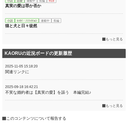
小説
恋愛
連載中
長編
R18
真実の愛は罪か否か
小説
ｴｯｾｲ・ﾉﾝﾌｨｸｼｮﾝ
連載中
長編
猫と犬と日々徒然
もっと見る
KAORUの近況ボードの更新履歴
2025-11-05 15:18:20
関連リンクに
2025-09-18 16:42:21
不実な婚約者は【真実の愛】を謳う 本編完結♪
もっと見る
このコンテンツについて報告する