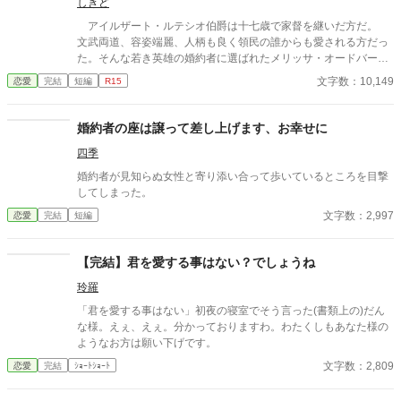
しきど
アイルザート・ルテシオ伯爵は十七歳で家督を継いだ方だ。
文武両道、容姿端麗、人柄も良く領民の誰からも愛される方だっ
た。そんな若き英雄の婚約者に選ばれたメリッサ・オードバーン
子爵令嬢は、自身を果報者と信じて疑っていなかった。 彼が屋
文字数：10,149
恋愛
完結
短編
R15
敷のメイドと関係を持っていると知る事になる、その時までは。
貴族に愛人がいる事など珍しくもない。そんな事は分かってい
るつもりだった。分かっていてそれでも、許せなかった。 メリ
婚約者の座は譲って差し上げます、お幸せに
ッサにとってアイルザートは、本心から愛した人だったから。
四季
婚約者が見知らぬ女性と寄り添い合って歩いているところを目撃
してしまった。
文字数：2,997
恋愛
完結
短編
【完結】君を愛する事はない？でしょうね
玲羅
「君を愛する事はない」初夜の寝室でそう言った(書類上の)だん
な様。えぇ、えぇ。分かっておりますわ。わたくしもあなた様の
ようなお方は願い下げです。
文字数：2,809
恋愛
完結
ｼｮｰﾄｼｮｰﾄ