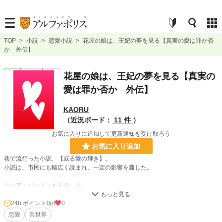
TOP
>
小説
>
恋愛小説
>
花屋の娘は、王妃の夢を見る【真実の愛は罪か否
か 外伝】
恋愛
連載中
短編
花屋の娘は、王妃の夢を見る【真実の
愛は罪か否か 外伝】
KAORU
（近況ボード：
11 件
）
お気に入りに追加して更新通知を受け取ろう
お気に入り追加
巷で流行った小説、【或る愛の輝き】。
小説は、市民にも幅広く読まれ、一定の影響を齎した。
クレア・バートンもその一人。
小説の主人公と同じく、花屋の娘として生まれたクレア。才気煥発で、好奇心も
旺盛。花屋で終わりたくないクレアは、貴族の子女が多く通う学園に特待生とし
24h.ポイント
0pt
0
て入学することになる。
恋愛
異世界