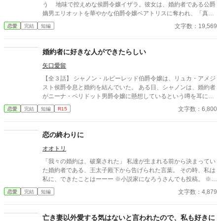
う 地味で控えめな侯爵令嬢イザラ。彼女は、婚約者である公爵
嫡男エリオットを華やかな伯爵令嬢ベアトリスに奪われ、「真実
の愛」を見つけたという身勝手な理由で一方的に婚約破棄を突き
文字数：19,569
恋愛
完結
短編
つけられる。 ベアトリスからは地味で退屈な女と公然と蔑ま
れ、尊厳を踏みにじられたイザラ。 だが、彼女は涙を見せず、
侯爵家の誇りを守るため不当な破棄を断固として拒否。たった一
婚約者に好きな人ができたらしい
人で反撃の証拠集めを開始する。 彼女が助力を求めたのは、社
矢口愛留
交界から距離を置き、冷徹と噂される辺境伯アレクシス。彼は、
イザラの持つ鋼のような意志と冷静な知性を見抜き、彼女の非公
【全３話】 シャノン・ルビーレッド伯爵令嬢は、リュカ・アメジ
式な協力者となる。 しかし、そんな彼女を待っていたのは「辺
スト侯爵令息と婚約を結んでいた。 ある日、シャノンは、婚約者
境伯と不貞を働いている」という、さらに悪質な濡れ衣だった―
がニーナ・ペリドット男爵令嬢に懸想しているという噂を耳にす
―
る。 シャノンは断罪を回避するため、リュカとの婚約を円満に解
文字数：6,800
恋愛
完結
短編
R15
消しようとするが――。 ※ エブリスタに習作として掲載したもの
を改稿した作品です。 ※ 小説家になろうにも掲載しています。
恋の終わりに
オオトリ
「我々の婚約は、破棄された」 私達が生まれる前から決まってい
た婚約者である、王太子殿下から告げられた言葉。 その時、私は
私に、できたことはーーー ※小説家になろうさんでも投稿。 ※一
時間ごとに公開し、全３話で完結です。 タイトル及び、タグにご
文字数：4,879
恋愛
完結
短編
注意！不安のある方はお気をつけてください。
亡き妻以外愛する気はないと言われたので、私も好きに