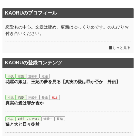
※小心者ゆえ、感想欄は閉じております。
※誤字脱字やつじつまの合わない部分は後からこっそり修正致します。
KAORUのプロフィール
小説
37,070 位 / 228,585 件
恋愛もの中心。文章は硬め。更新はゆっくりめです。のんびりお
恋愛
16,186 位 / 66,314 件
付き合いください。
お気に入り
17
もっと見る
24h.ポイント
7 pt
KAORUの登録コンテンツ
文字数
5,994
更新日時
2026.02.06 20:24
小説
恋愛
連載中
短編
花屋の娘は、王妃の夢を見る【真実の愛は罪か否か 外伝】
初回公開日時
2026.01.29 17:00
週間ポイント
63 pt (41,753 位)
小説
恋愛
連載中
長編
R18
真実の愛は罪か否か
月間ポイント
203 pt (51,450 位)
年間ポイント
6,351 pt (40,692 位)
小説
ｴｯｾｲ・ﾉﾝﾌｨｸｼｮﾝ
連載中
長編
猫と犬と日々徒然
累計ポイント
6,372 pt (115,518 位)