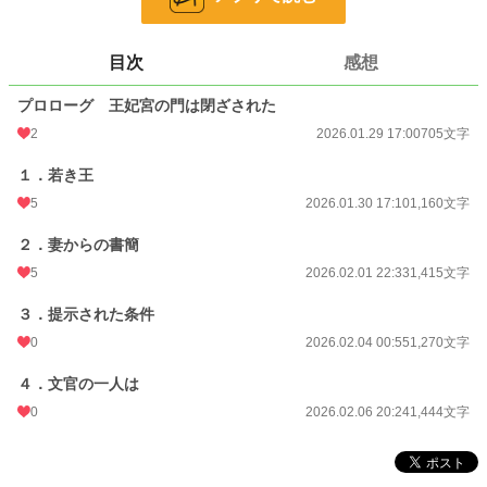
という噂まで発展してしまう。
すれ違い、幾つかの掛け違いが、王と王妃の間に溝を生み、とうとう王妃は宮の
扉を閉ざしてしまった。
目次
感想
プロローグ 王妃宮の門は閉ざされた
かくして、クラウスはアンジェリカの愛と信頼を取り戻すことが出来るのか。
2
2026.01.29 17:00
705文字
廃妃の噂の真意は、どこにあるのか。
１．若き王
クラウスは、その謎を探りながら、国と妻とを守り抜く覚悟を決める。
5
2026.01.30 17:10
1,160文字
２．妻からの書簡
※基本、王であるクラウスの側の視点で進む予定です。
5
2026.02.01 22:33
1,415文字
※ヒロイン？の王妃は、余り出てこないかもしれません。
３．提示された条件
※不定期更新です。書きながら更新します。
0
2026.02.04 00:55
1,270文字
※見切り発車ですので、とりあえず短編で始めます。途中R指定になったらごめ
んなさい。
４．文官の一人は
0
2026.02.06 20:24
1,444文字
※作者の妄想の産物です。
※頭の中にあるものを言語化しています。神様ではないので、「創造」すること
はできません。