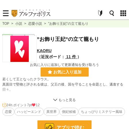
TOP
>
小説
>
恋愛小説
>
”お飾り王妃”の立て籠もり
恋愛
連載中
短編
”お飾り王妃”の立て籠もり
KAORU
（近況ボード：
11 件
）
お気に入りに追加して更新通知を受け取ろう
お気に入り追加
若くして王となったクラウス。
真面目で堅物と評される彼は、父王の後、国を守ることを命題とし、邁進する
日々。
同じく若くして王妃となった妻・アンジェリカのことは子供の頃からの同志であ
り、親友であり、恋人で妻であると思っていた。
24h.ポイント
7pt
12
恋愛
ハッピーエンド
異世界
側妃候補
ちょっぴりミステリー風味
しかし、重用していた文官の伯爵令嬢を側室にという声が周囲から上がり、その
噂は実しやかに王宮に広がっていく。
火消はすれど、燻り続ける噂。果ては、今の王妃を廃し、件の令嬢を王妃にする
アプリで読む