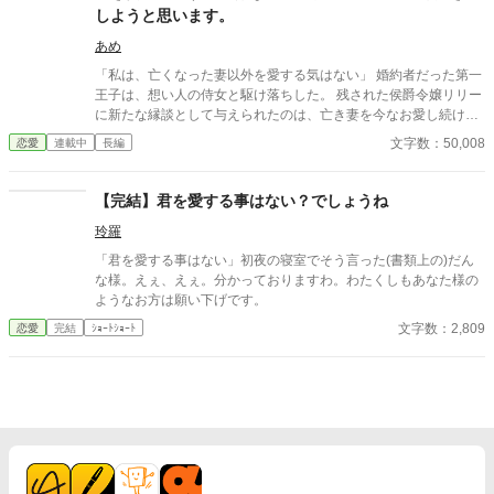
しようと思います。
あめ
「私は、亡くなった妻以外を愛する気はない」 婚約者だった第一
王子は、想い人の侍女と駆け落ちした。 残された侯爵令嬢リリー
に新たな縁談として与えられたのは、亡き妻を今なお愛し続ける
英雄・辺境伯ヴィンセント。 「君を愛することはない」 そう言い
文字数：50,008
恋愛
連載中
長編
切る夫に、リリーは静かに微笑んで頷いた。 彼女にもまた、胸の
奥にしまい続ける”忘れられない人”がいたから。 互いに愛する人
を忘れられないまま始まった、冷え切った政略結婚。 しかし、使
【完結】君を愛する事はない？でしょうね
用人や領民から慕われるリリーの優しさに触れるうち、ヴィンセ
玲羅
ントの凍てついた心は少しずつ変わり始める。 ――気付けば、彼
女の笑顔を守りたいと思うほどに。 だが、その矢先。 ヴィンセン
「君を愛する事はない」初夜の寝室でそう言った(書類上の)だん
トは、リリーが一人の男と親しげに語り合う姿を目撃してしま
な様。えぇ、えぇ。分かっておりますわ。わたくしもあなた様の
う。 「あの男は誰だ」 「私の初恋の人です。……今も、その人だ
ようなお方は願い下げです。
けを想っています」 激しく動揺し、彼女を責めるヴィンセント。
文字数：2,809
恋愛
完結
ｼｮｰﾄｼｮｰﾄ
そんな夫を見つめ、リリーは不思議そうに首を傾げた。 「旦那様
だって、奥様以外は愛する気はないと仰っていたじゃないです
か」 亡き妻だけを愛すると誓った男と、叶わない初恋を胸にしま
い続ける女。 叶わないであろう恋に身を焦がす、すれ違い夫婦の
物語。