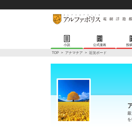
小説
公式漫画
投
TOP
>
アナマチア
>
近況ボード
最
を