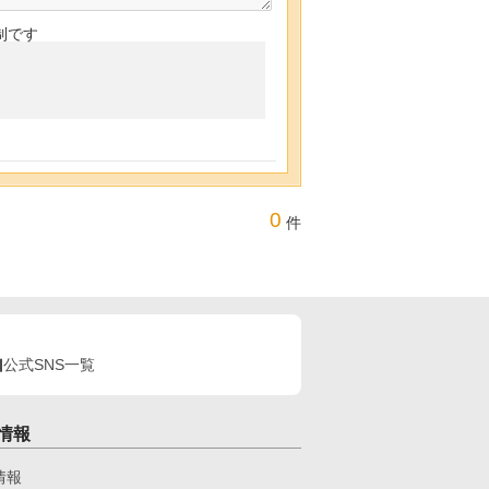
制です
0
件
公式SNS一覧
情報
情報