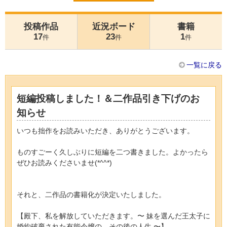
投稿作品
近況ボード
書籍
17
23
1
件
件
件
一覧に戻る
短編投稿しました！＆二作品引き下げのお
知らせ
いつも拙作をお読みいただき、ありがとうございます。
ものすごーく久しぶりに短編を二つ書きました。よかったら
ぜひお読みくださいませ(*^^*)
それと、二作品の書籍化が決定いたしました。
【殿下、私を解放していただきます。〜 妹を選んだ王太子に
婚約破棄された有能令嬢の、その後の人生 〜】