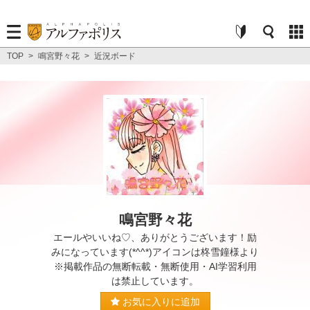
TOP
>
鳴宮野々花
>
近況ボード
鳴宮野々花
エールやいいね♡、ありがとうございます！励
みになっています(*^^*)アイコンは柊雪鐘様より
※掲載作品の無断転載・無断使用・AI学習利用
は禁止しています。
お気に入りに追加