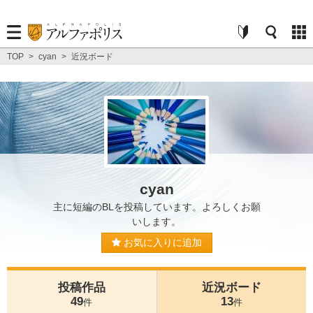
TOP
>
cyan
>
近況ボード
cyan
主に短編のBLを投稿しています。よろしくお願
いします。
お気に入りに追加
投稿作品
近況ボード
49
13
件
件