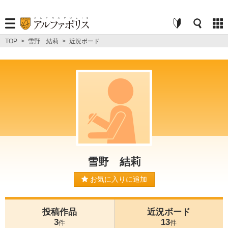
TOP
>
雪野 結莉
>
近況ボード
雪野 結莉
お気に入りに追加
投稿作品
近況ボード
3
13
件
件