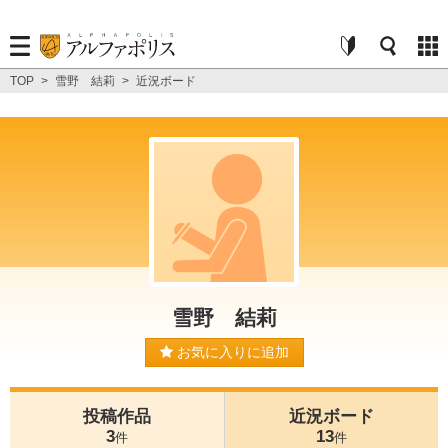
TOP
>
雪野 結莉
>
近況ボード
雪野 結莉
お気に入りに追加
投稿作品
近況ボード
3
13
件
件