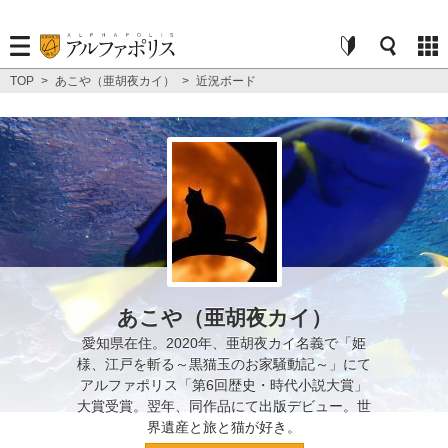
TOP
>
あこや（亜胡夜カイ）
>
近況ボード
あこや（亜胡夜カイ）
愛知県在住。2020年、亜胡夜カイ名義で「姫
様、江戸を斬る～黒猫玉のお家騒動記～」にて
アルファポリス「第6回歴史・時代小説大賞」
大賞受賞。翌年、同作品にて出版デビュー。世
界遺産と旅と猫が好き。