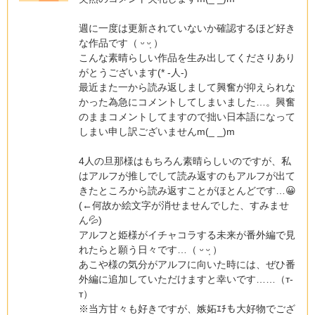
週に一度は更新されていないか確認するほど好き
な作品です（ ᵕ ᵕ̩ ）‬
こんな素晴らしい作品を生み出してくださりあり
がとうございます(* -人-)
最近また一から読み返しまして興奮が抑えられな
かった為急にコメントしてしまいました…。興奮
のままコメントしてますので拙い日本語になって
しまい申し訳ございませんm(_ _)m
4人の旦那様はもちろん素晴らしいのですが、私
はアルフが推しでして読み返すのもアルフが出て
きたところから読み返すことがほとんどです…😀
(←何故か絵文字が消せませんでした、すみませ
ん💦)
アルフと姫様がイチャコラする未来が番外編で見
れたらと願う日々です…（ ᵕ ᵕ̩ ）‬
あこや様の気分がアルフに向いた時には、ぜひ番
外編に追加していただけますと幸いです……（т-
т）
※当方甘々も好きですが、嫉妬ｴﾁも大好物でござ