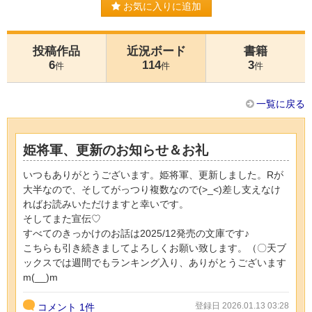
お気に入りに追加
投稿作品
近況ボード
書籍
6
114
3
件
件
件
一覧に戻る
姫将軍、更新のお知らせ＆お礼
いつもありがとうございます。姫将軍、更新しました。Rが
大半なので、そしてがっつり複数なので(>_<)差し支えなけ
ればお読みいただけますと幸いです。
そしてまた宣伝♡
すべてのきっかけのお話は2025/12発売の文庫です♪
こちらも引き続きましてよろしくお願い致します。（〇天ブ
ックスでは週間でもランキング入り、ありがとうございます
m(__)m
登録日 2026.01.13 03:28
コメント
1件