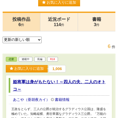
お気に入りに追加
投稿作品
近況ボード
書籍
6
114
3
件
件
件
6
件
恋愛
連載中
長編
R18
お気に入りに追加
1,006
姫将軍は身がもたない！～四人の夫、二人のオト
コ～
あこや（亜胡夜カイ）
書籍情報
王政をとらず、三人の公爵が統治するグラディウス公国は、隆盛を
極めていた。知略縦横、勇壮華麗なグラディウス三公爵。「万能の