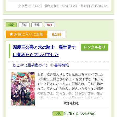
YouTube、英語版翻訳サイト等、いかなる他サイトへの無断転載を
禁じます。
文字数 317,473
最終更新日 2023.04.23
登録日 2019.08.12
恋愛
完結
長編
R18
お気に入りに追加
6,188
レンタル有り
溺愛三公爵と氷の騎士 異世界で
目覚めたらマッパでした
あこや（亜胡夜カイ）
書籍情報
旧題：泣き寝入りして目覚めたらマッパでした
～溺愛三公爵と氷の騎士～ 恋愛下手な「私」が
やっと好きになった人に誤解され、手酷く抱か
れて、泣きながら眠り、起きたら知らない部屋
の寝台の上。知らない男、知らない世界。確か
に私、リセットしたいと思いながら寝たんだっ
け。この夢、いつ覚めるんだろう？と思いつ
つ、結局また元いた世界と同じ職業＝軍人にな
って、イケメンだけれどちょっとへんな三人の
9,297
小説
位 / 228,570件
公爵様と、氷の美貌の騎士様とで恋したり愛し