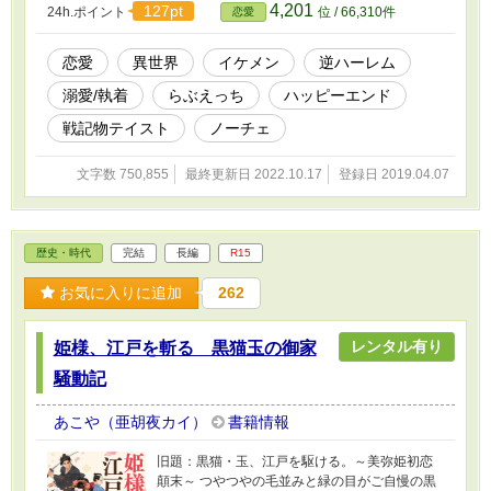
4,201
127pt
24h.ポイント
位 / 66,310件
恋愛
たり戦ったり、というお話。プロローグはシリ
アスですが、ご都合主義満載、コメディシリア
ス行ったり来り。R18は予告なく。（初っ端か
恋愛
異世界
イケメン
逆ハーレム
らヤってますので）
溺愛/執着
らぶえっち
ハッピーエンド
戦記物テイスト
ノーチェ
文字数 750,855
最終更新日 2022.10.17
登録日 2019.04.07
歴史・時代
完結
長編
R15
お気に入りに追加
262
レンタル有り
姫様、江戸を斬る 黒猫玉の御家
騒動記
あこや（亜胡夜カイ）
書籍情報
旧題：黒猫・玉、江戸を駆ける。～美弥姫初恋
顛末～ つやつやの毛並みと緑の目がご自慢の黒