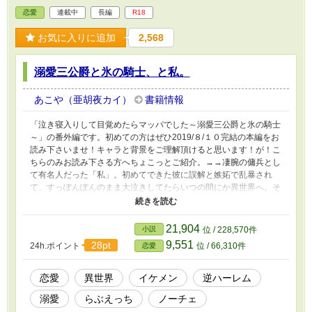
恋愛
連載中
長編
R18
お気に入りに追加
2,568
溺愛三公爵と氷の騎士、と私。
あこや（亜胡夜カイ）
書籍情報
「泣き寝入りして目覚めたらマッパでした～溺愛三公爵と氷の騎士
～」の番外編です。初めての方はぜひ2019/８/１０完結の本編をお
読み下さいませ！キャラと背景をご理解頂けると思います！が！こ
ちらのみお読み下さる方へちょこっとご紹介。→→凄腕の傭兵とし
て有名人だった「私」。初めてできた彼に誤解と嫉妬で乱暴され
て、すっぽんぽんのまま大泣きしてたらいつの間にか異世界へ。そ
こで出会った麗しい三公爵様+人外の美貌の騎士様（注：いずれも
変態臭漂う）に囲い込まれ、戦ったり陰謀に巻き込まれるうちに、
気が付いたら四人全員と結婚することになっていた。そんな「私」
21,904
小説
位 / 228,570件
と彼らと、「私」に入れあげるちょっぴり不憫な男のサイド・スト
9,551
28pt
24h.ポイント
位 / 66,310件
恋愛
ーリー。→→時系列無視、かつ不定期投稿となります。また、一話
完結、前後編、数話になる中編などいくつも増える予定ですので、
とりあえず「連載中」表示としておきます。 この作品は当サイト
恋愛
異世界
イケメン
逆ハーレム
の他、ムーンライトノベルス、エブリスタ、魔法のiらんどに同一
溺愛
らぶえっち
ノーチェ
作品、またはその派生作品を掲載しております。上記サイトの他、