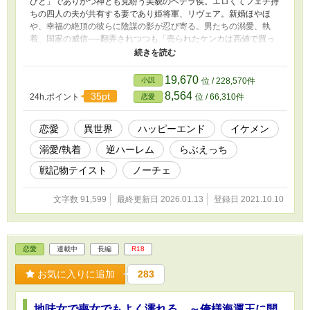
ひと」でありかつ神とも見紛う美貌のヘデラ侯。エロくてフェチ持
ちの四人の夫が共有する妻であり姫将軍、リヴェア。新婚ほやほ
や、幸福の絶頂の彼らに陰謀の影が忍び寄る。男たちの溺愛、執
着、国家の威信──翻弄されつつも「売られたケンカは高値で買っ
てやる！」とばかりに敢然と立ち向かう姫将軍と、彼女に身も心も
捧げると決めた親衛隊長・アルフの物語。 「泣き寝入りして目覚
めたらマッパでした～溺愛三公爵と氷の騎士～」の続編です。今回
19,670
小説
位 / 228,570件
のお話だけでもお楽しみ頂けるよう書いてはおりますが、「泣き寝
8,564
35pt
24h.ポイント
位 / 66,310件
恋愛
入り～」をお読み頂いてからのほうがより人物の背景などご理解が
深まり、お楽しみ倍増と思います！ 不定期更新となりますが、よ
ろしくお願い致します。
恋愛
異世界
ハッピーエンド
イケメン
溺愛/執着
逆ハーレム
らぶえっち
戦記物テイスト
ノーチェ
文字数 91,599
最終更新日 2026.01.13
登録日 2021.10.10
恋愛
連載中
長編
R18
お気に入りに追加
283
地味女で喪女でもよく濡れる。～俺様海運王に開