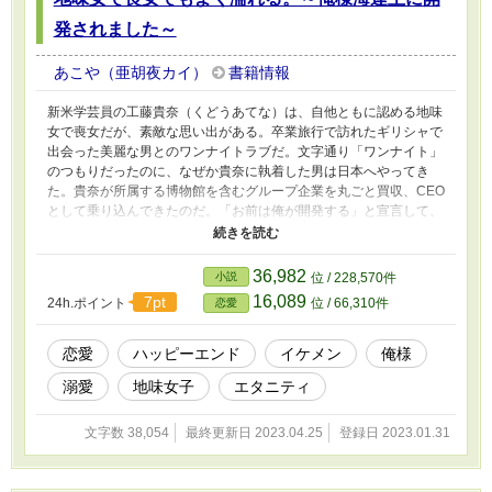
発されました～
あこや（亜胡夜カイ）
書籍情報
新米学芸員の工藤貴奈（くどうあてな）は、自他ともに認める地味
女で喪女だが、素敵な思い出がある。卒業旅行で訪れたギリシャで
出会った美麗な男とのワンナイトラブだ。文字通り「ワンナイト」
のつもりだったのに、なぜか貴奈に執着した男は日本へやってき
た。貴奈が所属する博物館を含むグループ企業を丸ごと買収、CEO
として乗り込んできたのだ。「お前は俺が開発する」と宣言して、
貴奈を学芸員兼秘書として側に置くという。彼氏いない歴＝年齢、
好きな相手は壁画の住人、「だったはず」の貴奈は、昼も夜も彼の
執着に翻弄され、やがて体が応えるように……
36,982
小説
位 / 228,570件
16,089
7pt
24h.ポイント
位 / 66,310件
恋愛
恋愛
ハッピーエンド
イケメン
俺様
溺愛
地味女子
エタニティ
文字数 38,054
最終更新日 2023.04.25
登録日 2023.01.31