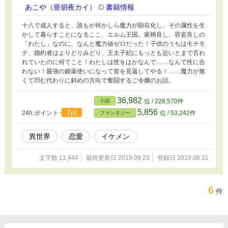
あこや（亜胡夜カイ）
書籍情報
十八で成人すると、誰もが何かしら魔力が顕在化し、その属性を生
かして暮らすことになるここ、エルム王国。家柄良し、容姿良しの
「わたし」なのに、なんと魔力値ゼロだった！子供のうちはモテモ
テ、婚約者はよりどりみどり、王太子妃にもっとも近いとまで言わ
れていたのに何てこと！わたしは世をはかなんで……なんて性に合
わない！最強の媚薬使いになって皆を見返してやる！……魔力が無
くて凹む代わりに斜めの方向で奮闘するご令嬢のお話。
36,982
小説
位 / 228,570件
5,856
7pt
24h.ポイント
位 / 53,242件
ファンタジー
異世界
恋愛
イケメン
文字数 11,444
最終更新日 2019.09.23
登録日 2019.08.31
6
件