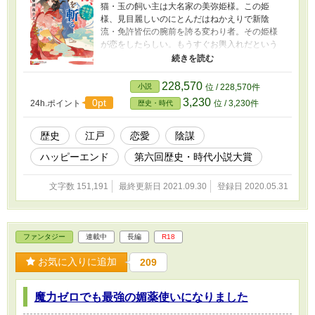
猫・玉の飼い主は大名家の美弥姫様。この姫
様、見目麗しいのにとんだはねかえりで新陰
流・免許皆伝の腕前を誇る変わり者。その姫様
が恋をしたらしい。もうすぐお輿入れだという
のに。──男装の美弥姫が江戸の町を徘徊中、出
会った二人の若侍、律と若。二人のお家騒動に
自ら首を突っ込んだ姫の身に危険が迫る。そし
228,570
小説
位 / 228,570件
て初恋の行方は── 花のお江戸で美猫と姫様が大
3,230
0pt
24h.ポイント
位 / 3,230件
歴史・時代
活躍！外題は～みやひめはつこいのてんまつ～
第６回歴史・時代小説大賞で大賞を頂きまし
た！皆さまよりの応援、お励ましに心より御礼
歴史
江戸
恋愛
陰謀
申し上げます。 有難うございました。 ～お知ら
ハッピーエンド
第六回歴史・時代小説大賞
せ～現在、書籍化進行中でございます。21/9/16
をもちまして、非公開とさせて頂きます。書籍
化に関わる詳細は、以降近況ボードでご報告予
文字数 151,191
最終更新日 2021.09.30
登録日 2020.05.31
定です。どうぞよろしくお願い致します。
ファンタジー
連載中
長編
R18
お気に入りに追加
209
魔力ゼロでも最強の媚薬使いになりました