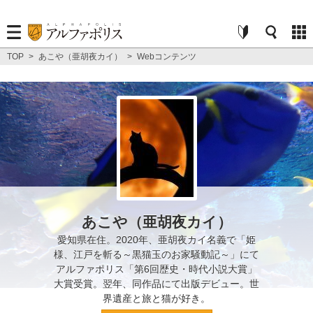
TOP
>
あこや（亜胡夜カイ）
>
Webコンテンツ
あこや（亜胡夜カイ）
愛知県在住。2020年、亜胡夜カイ名義で「姫
様、江戸を斬る～黒猫玉のお家騒動記～」にて
アルファポリス「第6回歴史・時代小説大賞」
大賞受賞。翌年、同作品にて出版デビュー。世
界遺産と旅と猫が好き。