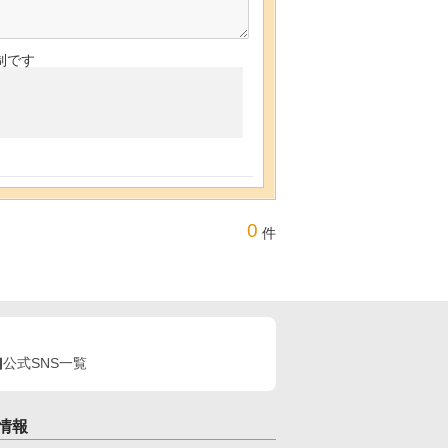
制です
0
件
公式SNS一覧
情報