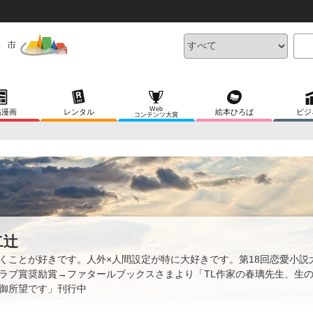
Web
稿漫画
レンタル
絵本ひろば
ビジ
コンテンツ大賞
二辻
くことが好きです。人外×人間設定が特に大好きです。第18回恋愛小説
ラブ賞奨励賞→ファタールブックスさまより「TL作家の春璃先生、生
御所望です」刊行中