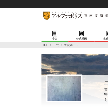
小説
公式漫画
投
TOP
>
二辻
>
近況ボード
書
密
を