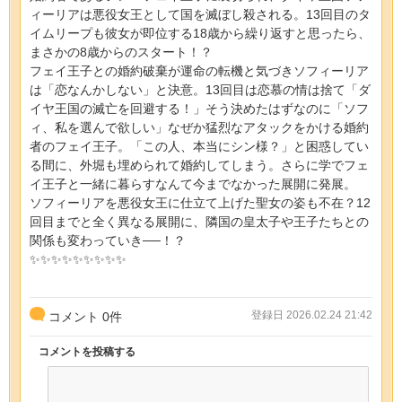
ィーリアは悪役女王として国を滅ぼし殺される。13回目のタ
イムリープも彼女が即位する18歳から繰り返すと思ったら、
まさかの8歳からのスタート！？
フェイ王子との婚約破棄が運命の転機と気づきソフィーリア
は「恋なんかしない」と決意。13回目は恋慕の情は捨て「ダ
イヤ王国の滅亡を回避する！」そう決めたはずなのに「ソフ
ィ、私を選んで欲しい」なぜか猛烈なアタックをかける婚約
者のフェイ王子。「この人、本当にシン様？」と困惑してい
る間に、外堀も埋められて婚約してしまう。さらに学でフェ
イ王子と一緒に暮らすなんて今までなかった展開に発展。
ソフィーリアを悪役女王に仕立て上げた聖女の姿も不在？12
回目までと全く異なる展開に、隣国の皇太子や王子たちとの
関係も変わっていき──！？
✨✨✨✨✨✨✨✨✨
登録日 2026.02.24 21:42
コメント
0
件
コメントを投稿する