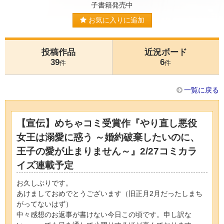
子書籍発売中
お気に入りに追加
投稿作品
近況ボード
39
6
件
件
一覧に戻る
【宣伝】めちゃコミ受賞作『やり直し悪役
女王は溺愛に惑う ～婚約破棄したいのに、
王子の愛が止まりません～』2/27コミカラ
イズ連載予定
お久しぶりです。
あけましておめでとうございます（旧正月2月だったしまち
がってないはず）
中々感想のお返事が書けない今日この頃です。申し訳な