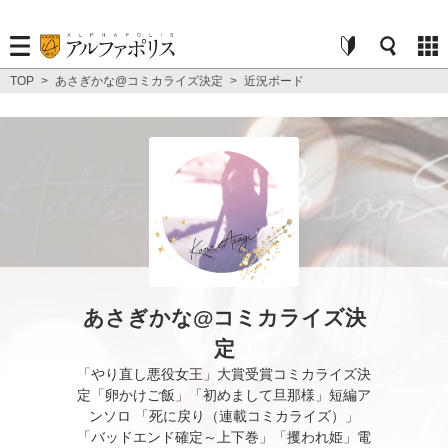
TOP
>
あさぎかな@コミカライズ決定
>
近況ボード
あさぎかな@コミカライズ決
定
「やり直し悪役女王」大賞受賞コミカライズ決
定「卵かけご飯」「初めまして旦那様」短編ア
ンソロ 「死に戻り（連載コミカライズ）」
「バッドエンド確定～上下巻」「攫われ姫」電