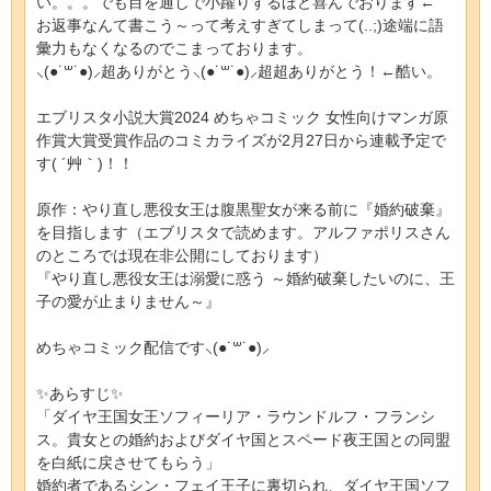
い。。。でも目を通しで小躍りするほど喜んでおります←
お返事なんて書こう～って考えすぎてしまって(..;)途端に語
彙力もなくなるのでこまっております。
⸜(●˙꒳˙●)⸝超ありがとう⸜(●˙꒳˙●)⸝超超ありがとう！←酷い。
エブリスタ小説大賞2024 めちゃコミック 女性向けマンガ原
作賞大賞受賞作品のコミカライズが2月27日から連載予定で
す( ´艸｀)！！
原作：やり直し悪役女王は腹黒聖女が来る前に『婚約破棄』
を目指します（エブリスタで読めます。アルファポリスさん
のところでは現在非公開にしております）
『やり直し悪役女王は溺愛に惑う ～婚約破棄したいのに、王
子の愛が止まりません～』
めちゃコミック配信です⸜(●˙꒳˙●)⸝
✨あらすじ✨
「ダイヤ王国女王ソフィーリア・ラウンドルフ・フランシ
ス。貴女との婚約およびダイヤ国とスペード夜王国との同盟
を白紙に戻させてもらう」
婚約者であるシン・フェイ王子に裏切られ、ダイヤ王国ソフ