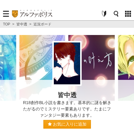
TOP
>
皆中透
>
近況ボード
皆中透
R18創作BL小説を書きます。基本的に謎を解き
たがるのでミステリー要素ありです。たまにフ
ァンタジー要素もあります。
お気に入りに追加