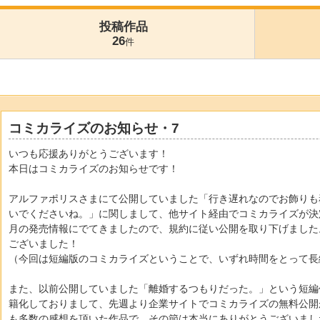
投稿作品
26
件
コミカライズのお知らせ・7
いつも応援ありがとうございます！
本日はコミカライズのお知らせです！
アルファポリスさまにて公開していました「行き遅れなのでお飾りも
いでくださいね。」に関しまして、他サイト経由でコミカライズが決
月の発売情報にでてきましたので、規約に従い公開を取り下げました
ございました！
（今回は短編版のコミカライズということで、いずれ時間をとって長
また、以前公開していました「離婚するつもりだった。」という短編
籍化しておりまして、先週より企業サイトでコミカライズの無料公開
も多数の感想を頂いた作品で、その節は本当にありがとうございまし