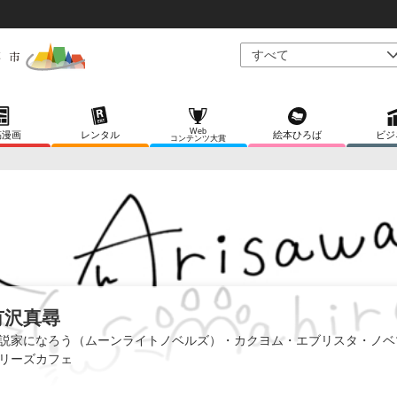
Web
稿漫画
レンタル
絵本ひろば
ビジ
コンテンツ大賞
有沢真尋
説家になろう（ムーンライトノベルズ）・カクヨム・エブリスタ・ノベ
リーズカフェ