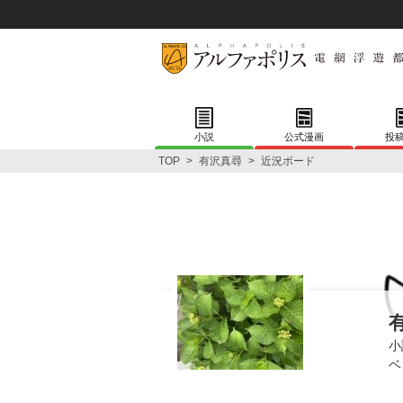
小説
公式漫画
投
TOP
>
有沢真尋
>
近況ボード
小
ベ