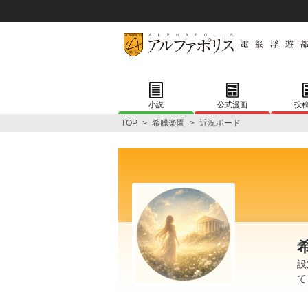
小説
公式漫画
投
TOP
>
希臘楽園
>
近況ボード
設
て