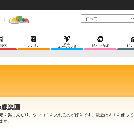
Web
稿漫画
レンタル
絵本ひろば
ビジ
コンテンツ大賞
希臘楽園
定を楽しんだり、ツッコミを入れるのが好きです。最近はＡＩを使って
ます。