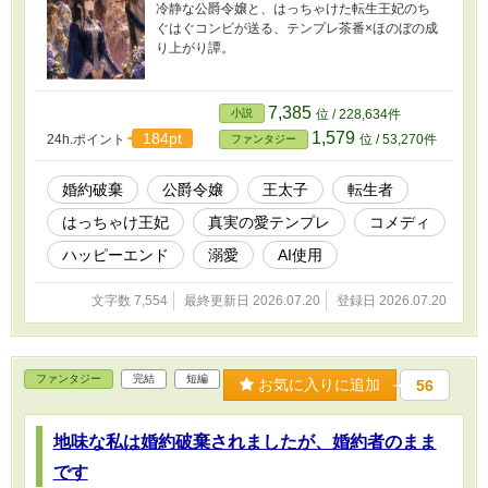
冷静な公爵令嬢と、はっちゃけた転生王妃のち
ぐはぐコンビが送る、テンプレ茶番×ほのぼの成
り上がり譚。
7,385
小説
位 / 228,634件
1,579
184pt
24h.ポイント
位 / 53,270件
ファンタジー
婚約破棄
公爵令嬢
王太子
転生者
はっちゃけ王妃
真実の愛テンプレ
コメディ
ハッピーエンド
溺愛
AI使用
文字数 7,554
最終更新日 2026.07.20
登録日 2026.07.20
ファンタジー
完結
短編
お気に入りに追加
56
地味な私は婚約破棄されましたが、婚約者のまま
です