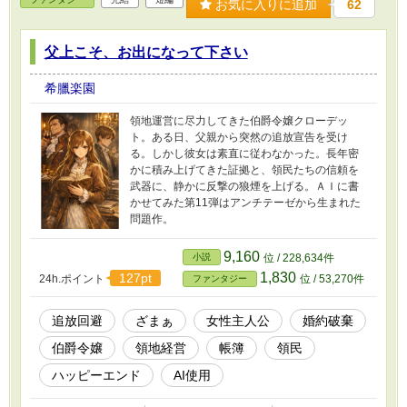
お気に入りに追加
62
父上こそ、お出になって下さい
希臘楽園
領地運営に尽力してきた伯爵令嬢クローデッ
ト。ある日、父親から突然の追放宣告を受け
る。しかし彼女は素直に従わなかった。長年密
かに積み上げてきた証拠と、領民たちの信頼を
武器に、静かに反撃の狼煙を上げる。ＡＩに書
かせてみた第11弾はアンチテーゼから生まれた
問題作。
9,160
小説
位 / 228,634件
1,830
127pt
24h.ポイント
位 / 53,270件
ファンタジー
追放回避
ざまぁ
女性主人公
婚約破棄
伯爵令嬢
領地経営
帳簿
領民
ハッピーエンド
AI使用