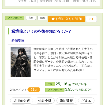
文字数 12,605
最終更新日 2026.04.10
登録日 2026.04.10
ファンタジー
完結
短編
お気に入りに追加
31
辺境伯というのを御存知だろうか？
希臘楽園
婚約破棄に失敗して辺境に左遷された王太子の
更生を待つ、無口・抜刀派の辺境伯令嬢レイラ
と、苦笑いしながら剣を止め続ける補佐役・伯
爵令嬢ロザーナ。公侯爵令嬢たちも加わり、左
遷王太子の近況をネタに笑い転げる、王宮ゆる
コメディ。ＡＩに書かせてみた第15弾！
25,116
小説
位 / 228,634件
3,956
21pt
24h.ポイント
位 / 53,270件
ファンタジー
辺境伯令嬢
伯爵令嬢
婚約破棄
ざまぁ