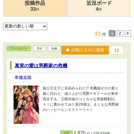
投稿作品
近況ボード
33
4
件
件
33
1
2
件
ファンタジー
完結
短編
お気に入りに追加
12
真実の愛は男爵家の危機
希臘楽園
娘が王太子に見初められた!? 危機感ゼロの妻と
娘に代わり、成り上がり男爵テオドールが東奔
西走する、父親目線のコミカルな貴族騒動記。
ＡＩに書かせてみた第28弾は、まともな男爵家
のハッピーエンドストーリー！
2,820
小説
位 / 228,634件