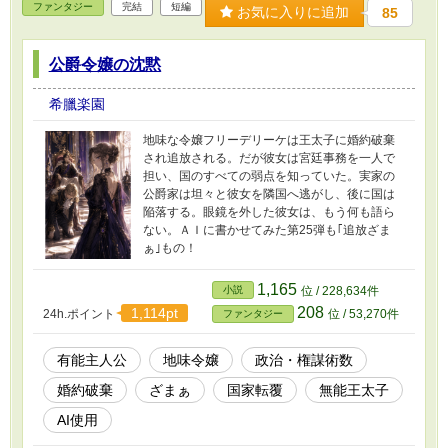
ファンタジー
完結
短編
お気に入りに追加
85
公爵令嬢の沈黙
希臘楽園
地味な令嬢フリーデリーケは王太子に婚約破棄
され追放される。だが彼女は宮廷事務を一人で
担い、国のすべての弱点を知っていた。実家の
公爵家は坦々と彼女を隣国へ逃がし、後に国は
陥落する。眼鏡を外した彼女は、もう何も語ら
ない。ＡＩに書かせてみた第25弾も｢追放ざま
ぁ｣もの！
1,165
小説
位 / 228,634件
208
1,114pt
24h.ポイント
位 / 53,270件
ファンタジー
有能主人公
地味令嬢
政治・権謀術数
婚約破棄
ざまぁ
国家転覆
無能王太子
AI使用