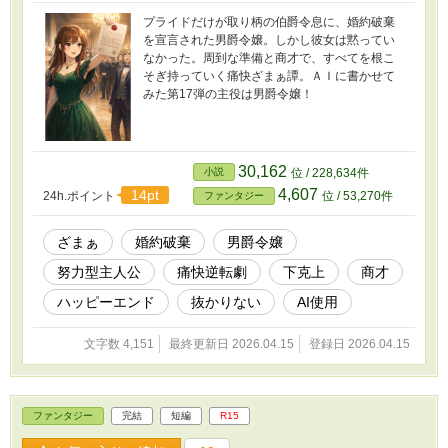
プライドだけが取り柄の伯爵令息に、婚約破棄
を宣言された男爵令嬢。しかし彼女は黙ってい
なかった。周到な準備と商才で、すべてを根こ
そぎ持っていく痛快ざまぁ譚。ＡＩに書かせて
みた第17弾の主役は男爵令嬢！
30,162
小説
位 / 228,634件
4,607
14pt
24h.ポイント
位 / 53,270件
ファンタジー
ざまぁ
婚約破棄
男爵令嬢
努力型主人公
痛快逆転劇
下克上
商才
ハッピーエンド
抜かりない
AI使用
文字数 4,151
最終更新日 2026.04.15
登録日 2026.04.15
ファンタジー
完結
短編
R15