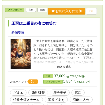
ファンタジー
完結
短編
お気に入りに追加
36
王冠は二番目の者に微笑む
希臘楽園
王太子に婚約を破棄され、颯爽と去った公爵令
嬢。残された王宮は崩壊し、国は傾いた。その
とき動いたのは、側室腹ゆえ継承権第二位に甘
んじる王子ヴァーレンと、婚約者の亡命令嬢が
率いる四人の特攻令嬢Aチームだった。王冠は二
番目の者に微笑む。ＡＩに書かせてみた第20弾
記念作は、｢追放ざまぁ｣を丁寧に綴った意欲
作！
37,009
小説
位 / 228,634件
5,834
7pt
24h.ポイント
位 / 53,270件
ファンタジー
ざまぁ
婚約破棄
庶子王子
宮廷
特攻令嬢Ａチーム
追放ざまぁ
有能主人公