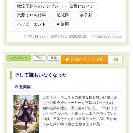
韓流王朝ものテンプレ
毒舌ヒロイン
恋愛よりも仕事
孤児院
身分差
ハッピーエンド
AI使用
文字数 11,286
最終更新日 2026.06.20
登録日 2026.06.20
ファンタジー
完結
短編
お気に入りに追加
68
そして誰もいなくなった
希臘楽園
王太子オーギュストの傲慢な振る舞いに耐え続
けた公爵令嬢シャーリーと宮廷の女性たちは、
婚約破棄を機に一斉に姿を消した。「代わりは
いくらでもいる」と罵った王太子を待っていた
のは、王国そのものの崩壊だった。AIに書かせ
てみた第23弾は再び追放ざまぁ作品！