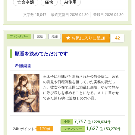
亡命令嬢
痛快
AI使用
文字数 15,047
最終更新日 2026.04.30
登録日 2026.04.30
ファンタジー
完結
短編
お気に入りに追加
42
順番を決めてただけです
希臘楽園
王太子に地味だと追放された公爵令嬢は、宮廷
の謁見や日程調整を担っていた実務の要だっ
た。彼女不在で王国は混乱し崩壊、やがて静か
に呼び戻しを求めることになる。ＡＩに書かせ
てみた第19弾は追放ものの小品。
7,757
小説
位 / 228,634件
1,627
170pt
24h.ポイント
位 / 53,270件
ファンタジー