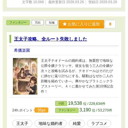
文字数 10,066
最終更新日 2026.03.26
登録日 2026.03.26
ファンタジー
完結
短編
お気に入りに追加
8
王太子攻略、全ルート失敗しました
希臘楽園
王太子テオドールの婚約者は、無愛想で地味な
公爵令嬢クラリッサ。彼女を狙う三人の令嬢が
次々と攻略を試みるが、テオドールはそのたび
に静かに返り討ちにする。騒動はなぜか二人の
距離を縮めていき―。爽やかなプラトニックラ
ブストーリー。ＡＩに書かせてみた第10弾記念
作！
19,538
小説
位 / 228,634件
3,190
35pt
24h.ポイント
位 / 53,270件
ファンタジー
王太子
地味な婚約者
純愛
ラブコメ