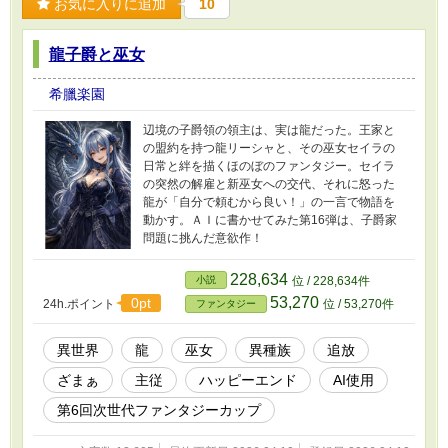
お気に入りに追加
10
龍子爵と巫女
希臘楽園
辺境の子爵領の領主は、実は龍だった。王家と
の盟約を持つ龍リーシャと、その巫女セイラの
日常と絆を描くほのぼのファンタジー。セイラ
の突然の解雇と新巫女への交代、それに怒った
龍が「自分で頼むから良い！」の一言で物語を
動かす。ＡＩに書かせてみた第16弾は、子爵家
問題に挑んだ意欲作！
228,634
小説
位 / 228,634件
53,270
0pt
24h.ポイント
位 / 53,270件
ファンタジー
異世界
龍
巫女
異種族
追放
ざまぁ
主従
ハッピーエンド
AI使用
第6回次世代ファンタジーカップ