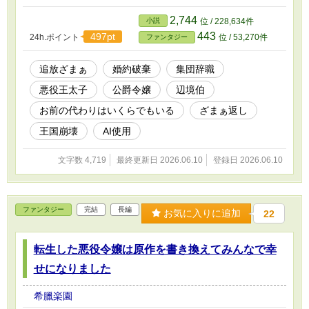
2,744
小説
位 / 228,634件
443
497pt
24h.ポイント
位 / 53,270件
ファンタジー
追放ざまぁ
婚約破棄
集団辞職
悪役王太子
公爵令嬢
辺境伯
お前の代わりはいくらでもいる
ざまぁ返し
王国崩壊
AI使用
文字数 4,719
最終更新日 2026.06.10
登録日 2026.06.10
ファンタジー
完結
長編
お気に入りに追加
22
転生した悪役令嬢は原作を書き換えてみんなで幸
せになりました
希臘楽園