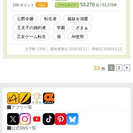
53,270
0pt
24h.ポイント
位 / 53,270件
ファンタジー
公爵令嬢
転生者
義妹を溺愛
王太子の婚約者
学園
ざまぁ
乙女ゲーム転生
扇
AI使用
文字数 7,505
最終更新日 2026.03.12
登録日 2026.03.12
33
1
2
件
アプリ一覧
公式SNS一覧