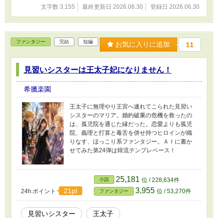
文字数 3,155
最終更新日 2026.06.30
登録日 2026.06.30
ファンタジー
完結
短編
お気に入りに追加
11
見習いシスターは王太子妃になりません！
希臘楽園
王太子に無理やり王宮へ連れてこられた見習い
シスターのマリア。婚約破棄の危機を救ったの
は、孤児院を通じた縁だった。恋愛よりも孤児
院、義理と打算と毒舌を併せ持つヒロインが織
りなす、ほっこり系ファンタジー。ＡＩに書か
せてみた第24弾は韓流テンプレベース！
25,181
小説
位 / 228,634件
3,955
21pt
24h.ポイント
位 / 53,270件
ファンタジー
見習いシスター
王太子