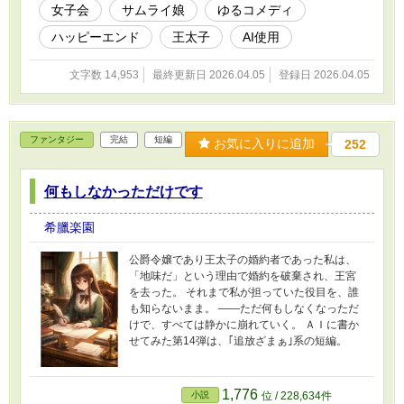
女子会
サムライ娘
ゆるコメディ
ハッピーエンド
王太子
AI使用
文字数 14,953
最終更新日 2026.04.05
登録日 2026.04.05
ファンタジー
完結
短編
お気に入りに追加
252
何もしなかっただけです
希臘楽園
公爵令嬢であり王太子の婚約者であった私は、
「地味だ」という理由で婚約を破棄され、王宮
を去った。 それまで私が担っていた役目を、誰
も知らないまま。 ――ただ何もしなくなっただ
けで、すべては静かに崩れていく。 ＡＩに書か
せてみた第14弾は、｢追放ざまぁ｣系の短編。
1,776
小説
位 / 228,634件