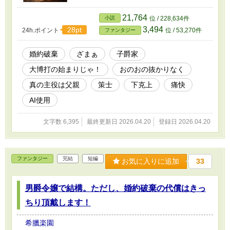
21,764
小説
位 / 228,634件
3,494
28pt
24h.ポイント
位 / 53,270件
ファンタジー
婚約破棄
ざまぁ
子爵家
大博打の始まりじゃ！
おのおの抜かりなく
真の主役は父親
策士
下克上
痛快
AI使用
文字数 6,395
最終更新日 2026.04.20
登録日 2026.04.20
ファンタジー
完結
短編
お気に入りに追加
33
男爵令嬢で結構。ただし、婚約破棄の代償はきっ
ちり頂戴します！
希臘楽園