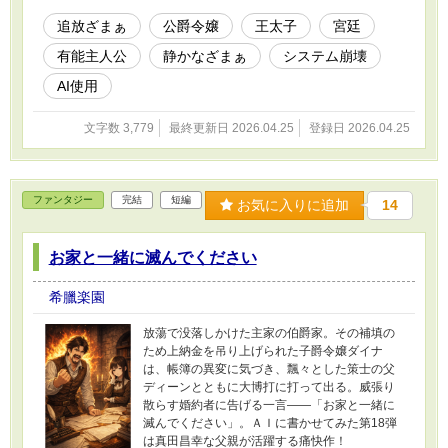
追放ざまぁ
公爵令嬢
王太子
宮廷
有能主人公
静かなざまぁ
システム崩壊
AI使用
文字数 3,779
最終更新日 2026.04.25
登録日 2026.04.25
ファンタジー
完結
短編
お気に入りに追加
14
お家と一緒に滅んでください
希臘楽園
放蕩で没落しかけた主家の伯爵家。その補填の
ため上納金を吊り上げられた子爵令嬢ダイナ
は、帳簿の異変に気づき、飄々とした策士の父
ディーンとともに大博打に打って出る。威張り
散らす婚約者に告げる一言——「お家と一緒に
滅んでください」。ＡＩに書かせてみた第18弾
は真田昌幸な父親が活躍する痛快作！