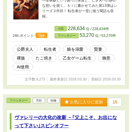
—全裸癖という困った体質と、亡き夫への静か
な想いを描く。ＡＩに書かせてみた第13弾はシ
リーズ３作目！ 転生者が一堂に揃う閑話も収
録。
228,634
小説
位 / 228,634件
53,270
0pt
24h.ポイント
位 / 53,270件
ファンタジー
公爵夫人
転生者
娘を溺愛
賢妻
裸族
たこ焼き
乙女ゲーム転生
御意
AI使用
文字数 8,275
最終更新日 2026.03.30
登録日 2026.03.30
ファンタジー
完結
短編
お気に入りに追加
15
ヴァレリーの大化の改新 －｢父上こそ、お出にな
って下さい｣スピンオフー