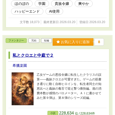
ほのぼの
学園
貴族令嬢
爽やか
ハッピーエンド
AI使用
文字数 18,073
最終更新日 2026.03.20
登録日 2026.03.20
ファンタジー
完結
短編
お気に入りに追加
8
私とクロエと中庭で２
希臘楽園
乙女ゲームの悪役令嬢に転生したクラリスの誤
算——義妹クロエが可愛すぎた。ゲームの筋書
き通りに動く自称ヒロインを、転生者同士の知
恵比べと義妹の毒舌で迎え撃つ痛快編。扇の消
費本数が感情のバロメーター。ＡＩに書かせて
みた第９弾は、第８弾のシリーズ続編。
228,634
小説
位 / 228,634件