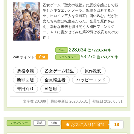
乙女ゲーム『聖女の祝福』に悪役令嬢として転
生した少女エレオノーラ。断罪を回避するた
め、ヒロイン三人を公爵家に囲い込む。だが彼
女たちも実は転生者だった。全員で原作を超
え、幸せな未来を切り開く大団円ファンタジ
ー。ＡＩに書かせてみた第22弾は改変ものの力
作！
228,634
小説
位 / 228,634件
53,270
0pt
24h.ポイント
位 / 53,270件
ファンタジー
悪役令嬢
乙女ゲーム転生
原作改変
断罪回避
全員転生者
ハッピーエンド
青田刈り
AI使用
文字数 20,089
最終更新日 2026.05.31
登録日 2026.05.31
ファンタジー
完結
短編
お気に入りに追加
18