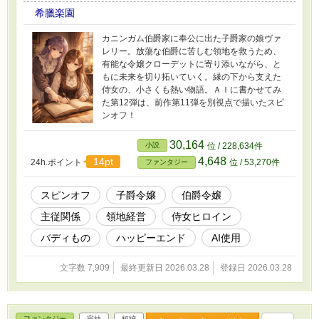
希臘楽園
カニンガム伯爵家に奉公に出た子爵家の娘ヴァ
レリー。放蕩な伯爵に苦しむ領地を救うため、
有能な令嬢クローデットに寄り添いながら、と
もに未来を切り拓いていく。縁の下から支えた
侍女の、小さくも熱い物語。ＡＩに書かせてみ
た第12弾は、前作第11弾を別視点で描いたスピ
ンオフ！
30,164
小説
位 / 228,634件
4,648
14pt
24h.ポイント
位 / 53,270件
ファンタジー
スピンオフ
子爵令嬢
伯爵令嬢
主従関係
領地経営
侍女ヒロイン
バディもの
ハッピーエンド
AI使用
文字数 7,909
最終更新日 2026.03.28
登録日 2026.03.28
ファンタジー
完結
短編