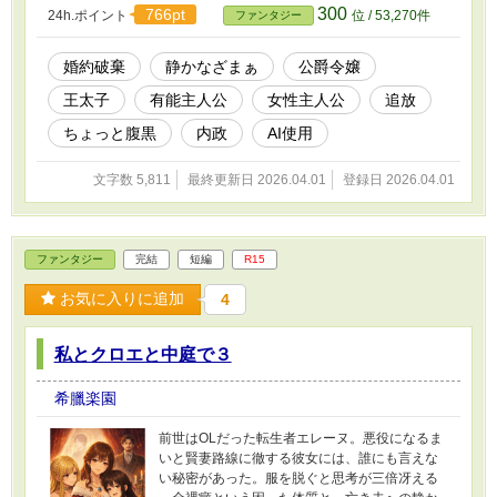
300
766pt
24h.ポイント
位 / 53,270件
ファンタジー
婚約破棄
静かなざまぁ
公爵令嬢
王太子
有能主人公
女性主人公
追放
ちょっと腹黒
内政
AI使用
文字数 5,811
最終更新日 2026.04.01
登録日 2026.04.01
ファンタジー
完結
短編
R15
お気に入りに追加
4
私とクロエと中庭で３
希臘楽園
前世はOLだった転生者エレーヌ。悪役になるま
いと賢妻路線に徹する彼女には、誰にも言えな
い秘密があった。服を脱ぐと思考が三倍冴える