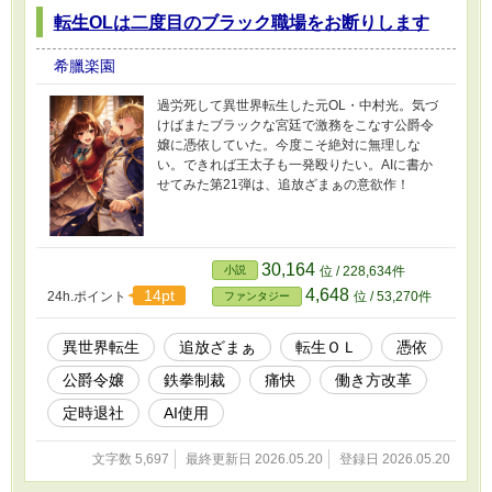
転生OLは二度目のブラック職場をお断りします
希臘楽園
過労死して異世界転生した元OL・中村光。気づ
けばまたブラックな宮廷で激務をこなす公爵令
嬢に憑依していた。今度こそ絶対に無理しな
い。できれば王太子も一発殴りたい。AIに書か
せてみた第21弾は、追放ざまぁの意欲作！
30,164
小説
位 / 228,634件
4,648
14pt
24h.ポイント
位 / 53,270件
ファンタジー
異世界転生
追放ざまぁ
転生ＯＬ
憑依
公爵令嬢
鉄拳制裁
痛快
働き方改革
定時退社
AI使用
文字数 5,697
最終更新日 2026.05.20
登録日 2026.05.20