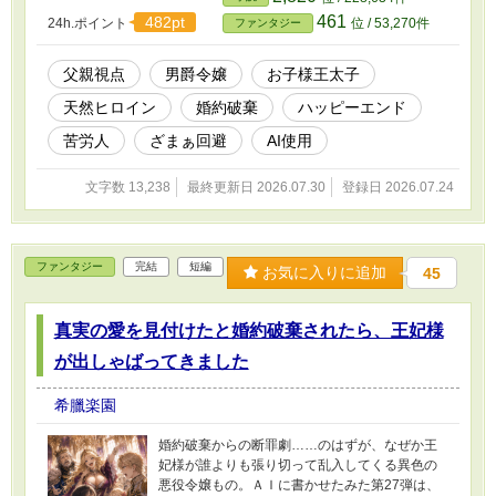
461
482pt
24h.ポイント
位 / 53,270件
ファンタジー
父親視点
男爵令嬢
お子様王太子
天然ヒロイン
婚約破棄
ハッピーエンド
苦労人
ざまぁ回避
AI使用
文字数 13,238
最終更新日 2026.07.30
登録日 2026.07.24
ファンタジー
完結
短編
お気に入りに追加
45
真実の愛を見付けたと婚約破棄されたら、王妃様
が出しゃばってきました
希臘楽園
婚約破棄からの断罪劇……のはずが、なぜか王
妃様が誰よりも張り切って乱入してくる異色の
悪役令嬢もの。ＡＩに書かせたみた第27弾は、