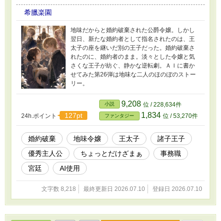
希臘楽園
地味だからと婚約破棄された公爵令嬢。しかし
翌日、新たな婚約者として指名されたのは、王
太子の座を継いだ別の王子だった。婚約破棄さ
れたのに、婚約者のまま。淡々とした令嬢と気
さくな王子が紡ぐ、静かな逆転劇。ＡＩに書か
せてみた第26弾は地味な二人のほのぼのストー
リー。
9,208
小説
位 / 228,634件
1,834
127pt
24h.ポイント
位 / 53,270件
ファンタジー
婚約破棄
地味令嬢
王太子
諸子王子
優秀主人公
ちょっとだけざまぁ
事務職
宮廷
AI使用
文字数 8,218
最終更新日 2026.07.10
登録日 2026.07.10