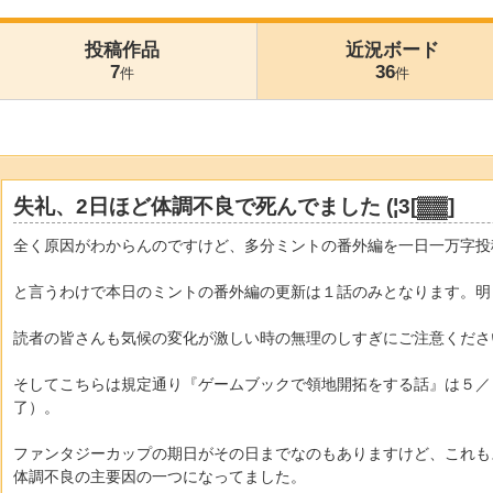
投稿作品
近況ボード
7
36
件
件
失礼、2日ほど体調不良で死んでました (¦3[▓▓]
全く原因がわからんのですけど、多分ミントの番外編を一日一万字投
と言うわけで本日のミントの番外編の更新は１話のみとなります。明
読者の皆さんも気候の変化が激しい時の無理のしすぎにご注意くださ
そしてこちらは規定通り『ゲームブックで領地開拓をする話』は５／
了）。
ファンタジーカップの期日がその日までなのもありますけど、これも
体調不良の主要因の一つになってました。