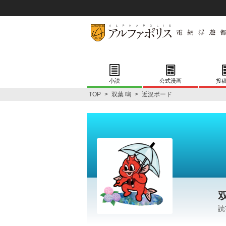
小説
公式漫画
投
TOP
>
双葉 鳴
>
近況ボード
読