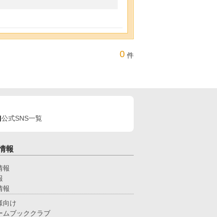
0
件
公式SNS一覧
情報
情報
報
情報
様向け
ームブッククラブ