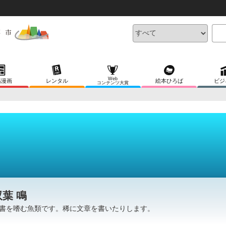
Web
稿漫画
レンタル
絵本ひろば
ビジ
コンテンツ大賞
双葉 鳴
書を嗜む魚類です。稀に文章を書いたりします。