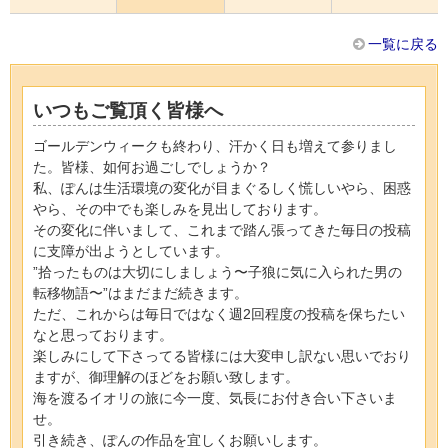
一覧に戻る
いつもご覧頂く皆様へ
ゴールデンウィークも終わり、汗かく日も増えて参りまし
た。皆様、如何お過ごしでしょうか？
私、ぽんは生活環境の変化が目まぐるしく慌しいやら、困惑
やら、その中でも楽しみを見出しております。
その変化に伴いまして、これまで踏ん張ってきた毎日の投稿
に支障が出ようとしています。
”拾ったものは大切にしましょう〜子狼に気に入られた男の
転移物語〜”はまだまだ続きます。
ただ、これからは毎日ではなく週2回程度の投稿を保ちたい
なと思っております。
楽しみにして下さってる皆様には大変申し訳ない思いでおり
ますが、御理解のほどをお願い致します。
海を渡るイオリの旅に今一度、気長にお付き合い下さいま
せ。
引き続き、ぽんの作品を宜しくお願いします。