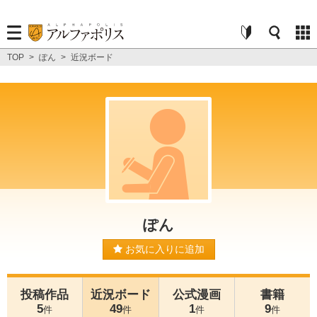
TOP
>
ぽん
>
近況ボード
ぽん
お気に入りに追加
投稿作品
近況ボード
公式漫画
書籍
5
49
1
9
件
件
件
件