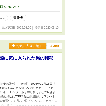
は違った。 山で出会った真っ白な狼を助け
生きるお話。 初めての投稿です。書きたい事
31
位 / 53,280件
した。異世界に行くまでが長いです。 気長な
5をつけました ※本作品は2020年12月3日
もふ
冒険者
直し作業をしております。 作品としての変更は
正作業をしておりましたが2021年5月13
がございますが、ご愛嬌とお許しいただけれ
最終更新日 2026.08.06
登録日 2020.03.10
お気に入りに追加
4,389
狼に気に入られた男の転移
移物語〜》 第4弾：2025年10月16日発
月〜 番外編を新たに投稿しております。 そちら
き下げ、レンタル版と差し替えさせて頂きま
と挿絵はTAPI岡先生が担当して下さいま
語〜』を是非ご覧下さい♪ ⭐︎コミカライズ
しみ下さい。 ＝＝＝＝＝＝＝＝＝＝＝＝＝＝