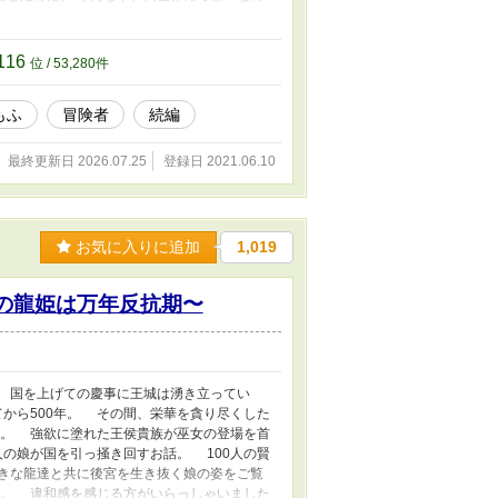
読んでらっしゃらない方は先に『拾ったものは
に続き、のんびりと投稿してまいります。 気
ます。 ※誤字脱字が存在する可能性か高いで
116
位 / 53,280件
もふ
冒険者
続編
最終更新日 2026.07.25
登録日 2021.06.10
お気に入りに追加
1,019
の龍姫は万年反抗期〜
 国を上げての慶事に王城は湧き立ってい
から500年。 その間、栄華を貪り尽くした
。 強欲に塗れた王侯貴族が巫女の登場を首
の娘が国を引っ掻き回すお話。 100人の賢
きな龍達と共に後宮を生き抜く娘の姿をご覧
す。 違和感を感じる方がいらっしゃいました