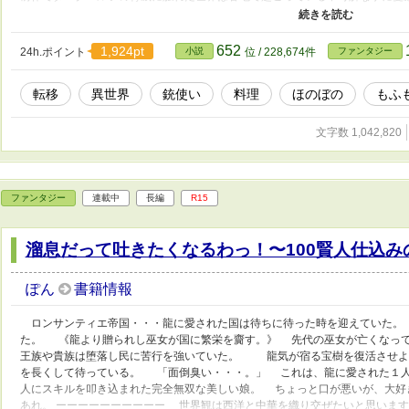
会いをし家族を得たイオリはリュオンの願い通り自由に生きていく。 まだ、
大切にしましょう〜子狼に気に入られた男の転移物語〜』をご覧下さい。 前作
長なお付き合いを願います。 よろしくお願いします。 ※念の為R15にしてい
652
1,924pt
24h.ポイント
小説
位 / 228,674件
ファンタジー
す。 苦笑いで許して下さい。
転移
異世界
銃使い
料理
ほのぼの
もふ
文字数 1,042,820
ファンタジー
連載中
長編
R15
溜息だって吐きたくなるわっ！〜100賢人仕込み
ぽん
書籍情報
ロンサンティエ帝国・・・龍に愛された国は待ちに待った時を迎えていた。
た。 《龍より贈られし巫女が国に繁栄を齎す。》 先代の巫女が亡くなって
王族や貴族は堕落し民に苦行を強いていた。 龍気が宿る宝樹を復活させよ
を長くして待っている。 「面倒臭い・・・。」 これは、龍に愛された１人
人にスキルを叩き込まれた完全無双な美しい娘。 ちょっと口が悪いが、大好
あれ。 ーーーーーーーーーー 世界観は西洋と中華を織り交ぜたいと思いま