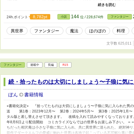
＝＝＝＝ 当作品は続編となります。 まだ、読んでらっしゃらない方は先に
に入られた男の転移物語〜』、続編『続・拾ったものは大切にしましょう〜子
さい。 ＝＝＝＝＝＝＝＝＝＝＝＝＝＝＝＝＝＝ ◯あらすじ◯ 1人ぼっちだっ
144
8,782pt
24h.ポイント
小説
位 / 228,674件
ファンタジー
界に送られた。 絶対神リュオンが求めたのは2人で自由に生きる事。 前作で
リ。 絶対神リュオンから貰った恩恵を放棄しルミエールと向き合ったイオリは
異世界
ファンタジー
魔法
ほのぼの
料理
いた。 目覚めたイオリは力を失いどう生きていくのか・・・。 前作に続き、
合いを願います。 よろしくお願いします。 ※念の為R15にしています。 ※
いで許して下さい。
文字数 625,011
ファンタジー
連載中
長編
R15
続・拾ったものは大切にしましょう〜子狼に気に
ぽん
書籍情報
⭐︎書籍化決定⭐︎ 『拾ってたものは大切にしましょう〜子狼に気に入られた男の転
送 第1巻：2023年12月〜 第2巻：2024年5月〜 第3巻：2025年1
タル版と差し替えさせて頂きます。 改稿を入れて読みやすくなっております。 
年8月6日より配信開始 コミカライズならではの世界をお楽しみ下さい。 ＝＝
ちだった相沢庵は小さな子狼に気に入られ、共に異世界に送られた。 絶対神リ
前作でダークエルフの脅威に触れた世界は各地で起こっている不可解な事に憂