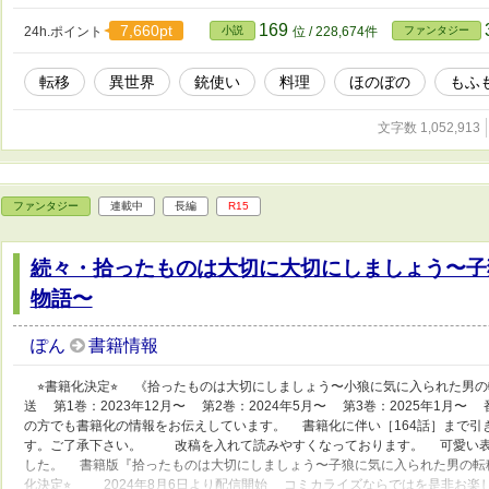
た。 いつもと同じ山、いつもと同じ仕事。それなのにこの日
て命を落とした男が、神に愛され転移先の世界で狼と自由に
169
7,660pt
24h.ポイント
小説
位 / 228,674件
ファンタジー
がまとまりません。よく見る異世界ものを書きたいと始めま
お付き合いを願います。 よろしくお願いします。 ※念の為R1
転移
異世界
銃使い
料理
ほのぼの
もふ
に完結しておりますが、2021年4月14日より誤字脱字の
ございませんが、修正がございます。 ご了承ください。 ※修
日に終了致しました。 依然として誤字脱字が存在する場合
文字数 1,052,913
ば幸いです。
ファンタジー
連載中
長編
R15
続々・拾ったものは大切に大切にしましょう〜子
物語〜
ぽん
書籍情報
⭐︎書籍化決定⭐︎ 《拾ったものは大切にしましょう〜小狼に気に入られた男の転
送 第1巻：2023年12月〜 第2巻：2024年5月〜 第3巻：2025年1
の方でも書籍化の情報をお伝えしています。 書籍化に伴い［164話］まで引
す。ご了承下さい。 改稿を入れて読みやすくなっております。 可愛い表紙
した。 書籍版『拾ったものは大切にしましょう〜子狼に気に入られた男の転移物
化決定⭐︎ 2024年8月6日より配信開始 コミカライズならではを是非お楽