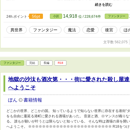
ら申し訳ありません。 広い心で見逃して下さいませ。 ゆるりと投稿して参
い下さい。 ※念の為にR15をつけております。 ※誤字脱字を含め、稚拙な部
許し下さい。 以下の作品も投稿しております。 暇なお時間にどうぞ覗いて頂
14,918
56pt
24h.ポイント
小説
位 / 228,674件
ファンタジー
しょう〜子狼に気に入られた男の転移物語〜》 《続・拾ったものは大切にしま
語〜》 《地獄の沙汰も酒次第・・・街に愛された殺し屋達に会いたいのならBar 
異世界
ファンタジー
魔法
恋愛
後宮
ほ
文字数 562,075
ファンタジー
完結
長編
R18
地獄の沙汰も酒次第・・・街に愛された殺し屋達に会
へようこそ
ぽん
書籍情報
どこかの世界、どこかの国。 知っているようで知らない世界に存在する港街“ダ
をも自由に蔓延る港町に愛される酒場があった。 音楽と酒、ロマンスが織りな
る。 誰もが願いが叶うとは限らないと知っている。 そんな時は酒場の扉を開いて見
へようこそ。 ※※※※※※※※※※※※※※※※※※※※※※※※ R18をつ