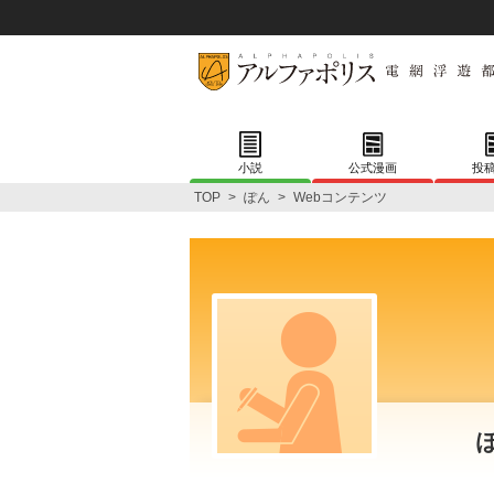
小説
公式漫画
投
TOP
>
ぽん
>
Webコンテンツ