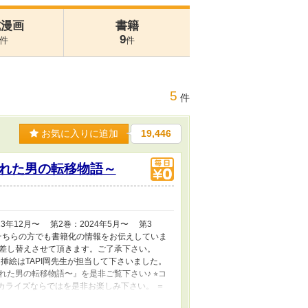
式漫画
書籍
9
件
件
5
件
お気に入りに追加
19,446
れた男の転移物語～
023年12月〜 第2巻：2024年5月〜 第3
そちらの方でも書籍化の情報をお伝えしていま
と差し替えさせて頂きます。ご了承下さい。
絵はTAPI岡先生が担当して下さいました。
男の転移物語〜』を是非ご覧下さい♪ ⭐︎コ
ミカライズならではを是非お楽しみ下さい。 ＝
沢庵は住んでいた村の為に猟師として生きてい