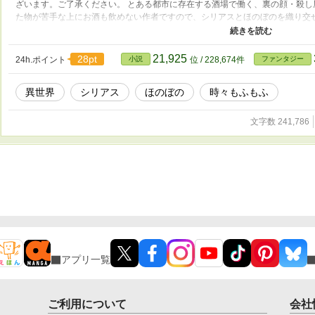
ざいます。ご了承ください。 とある都市に存在する酒場で働く、裏の顔・殺し
た物が苦手な上にお酒も飲めない作者ですので、シリアスとほのぼのを織り交
きませんが、コツコツと続けて参ります。 まだまだ未熟ではございますが、暖
※※※※※※※※※※※※※※※※※※※※※※※※ 前作《拾ったものは大
物語〜》も引き続き、投稿しております。 ほのぼのまったりがお好きな方は、
21,925
28pt
24h.ポイント
小説
位 / 228,674件
ファンタジー
作品ですのでお手柔らかに
異世界
シリアス
ほのぼの
時々もふもふ
文字数 241,786
アプリ一覧
ご利用について
会社