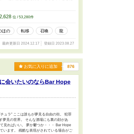
ります。 どうぞ、最後まで気長にお付き合
分が御座いましたら、呆れながらもご愛嬌とお
けると嬉しいです。 《拾ったものは大切にしま
2,628
位 / 53,280件
しょう〜子狼に気に入られた男の転移物
Hopeへようこそ》
のほの
転移
召喚
龍
最終更新日 2024.12.17
登録日 2023.08.27
お気に入りに追加
876
いたいのならBar Hope
チュラ” ここは誰もが夢見る自由の街。 犯罪
す夢見の世界。 そんな酒場にも裏の顔があ
ればいい。 夢か鬱つか・・・ Bar Hope
けています。 残酷な表現がされている場合がご