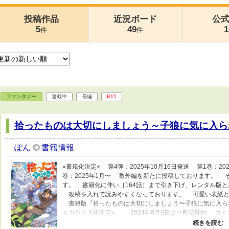
投稿作品
近況ボード
公
5
49
1
件
件
ファンタジー
連載中
長編
R15
拾ったものは大切にしましょう～子狼に気に入ら
ぽん
書籍情報
⭐︎書籍化決定⭐︎ 第4弾：2025年10月16日発送 第1巻：2
巻：2025年1月〜 番外編を新たに投稿しております。 
す。 書籍化に伴い［164話］まで引き下げ、レンタル版
改稿を入れて読みやすくなっております。 可愛い表紙と挿
書籍版『拾ったものは大切にしましょう〜子狼に気に入られた
ミカライズ化決定⭐︎ 2024年8月6日より配信開始 コ
＝＝＝＝＝＝＝＝＝＝＝＝＝＝＝＝＝ 1人ぼっちだった相