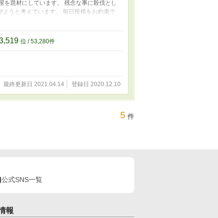
屋を題材にしています。 残念な事に殺伐とし
ぜようと考えています。 毎日投稿をお約束で
かい目でお付き合い頂けると幸いです。
切にしましょう〜子狼に気に入られた男の転移
そちらもよろしく御願いします。 第一作目の
3,519
位 / 53,280件
最終更新日 2021.04.14
登録日 2020.12.10
5
件
公式SNS一覧
情報