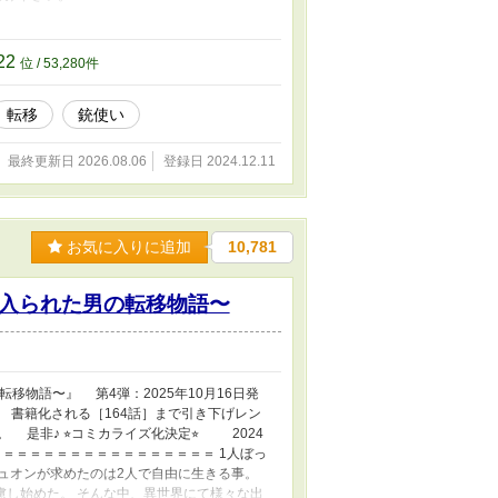
『拾ったものは大切にしましょう〜子狼に気
狼に気に入られた男の転移物語〜』をご覧下
た相沢庵は小さな子狼に気に入られ、共に異世
22
位 / 53,280件
ダークエルフ・ルミエールと直接対決したイオ
力を全て使い果たし5年の月日眠りについて
転移
銃使い
のんびりと投稿してまいります。 気長なお付き
誤字脱字が存在する可能性か高いです。 苦笑
最終更新日 2026.08.06
登録日 2024.12.11
お気に入りに追加
10,781
入られた男の転移物語〜
移物語〜』 第4弾：2025年10月16日発
月〜 書籍化される［164話］まで引き下げレン
是非♪ ⭐︎コミカライズ化決定⭐︎ 2024
＝＝＝＝＝＝＝＝＝＝＝＝＝＝＝＝ 1人ぼっ
ュオンが求めたのは2人で自由に生きる事。
慮し始めた。 そんな中、異世界にて様々な出