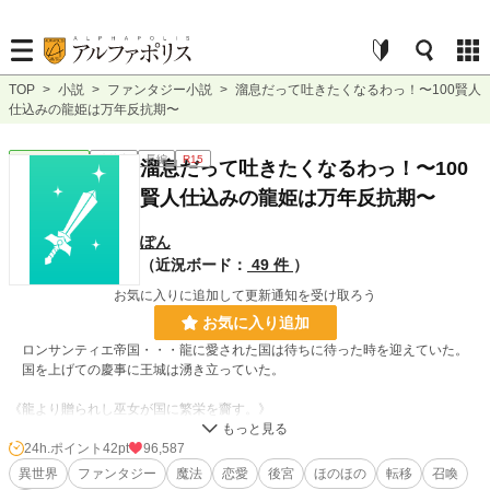
TOP
>
小説
>
ファンタジー小説
>
溜息だって吐きたくなるわっ！〜100賢人
仕込みの龍姫は万年反抗期〜
ファンタジー
連載中
長編
R15
溜息だって吐きたくなるわっ！〜100
賢人仕込みの龍姫は万年反抗期〜
ぽん
（近況ボード：
49 件
）
お気に入りに追加して更新通知を受け取ろう
お気に入り追加
ロンサンティエ帝国・・・龍に愛された国は待ちに待った時を迎えていた。
国を上げての慶事に王城は湧き立っていた。
《龍より贈られし巫女が国に繁栄を齎す。》
先代の巫女が亡くなってから500年。
その間、栄華を貪り尽くした王族や貴族は堕落し民に苦行を強いていた。
24h.ポイント
42pt
96,587
異世界
ファンタジー
魔法
恋愛
後宮
ほのほの
転移
召喚
龍気が宿る宝樹を復活させよ。