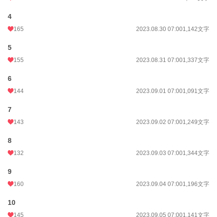
《拾ったものは大切にしましょう〜子狼に気に入られた男の転移物語〜》
4
《続・拾ったものは大切にしましょう〜子狼に気に入られた男の転移物語〜》
165
2023.08.30 07:00
1,142文字
《地獄の沙汰も酒次第・・・街に愛された殺し屋達に会いたいのならBar Hope
5
へようこそ》
155
2023.08.31 07:00
1,337文字
小説
17,290 位 / 228,574 件
6
ファンタジー
2,917 位 / 53,245 件
144
2023.09.01 07:00
1,091文字
お気に入り
1,019
7
143
2023.09.02 07:00
1,249文字
24h.ポイント
42 pt
8
文字数
562,075
132
2023.09.03 07:00
1,344文字
更新日時
2024.12.17 07:00
9
初回公開日時
2023.08.27 07:00
160
2023.09.04 07:00
1,196文字
週間ポイント
252 pt (21,981 位)
10
月間ポイント
910 pt (25,460 位)
145
2023.09.05 07:00
1,141文字