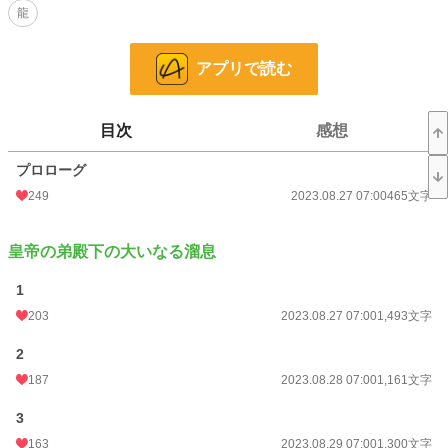
龍
強欲に塗れた王侯貴族が巫女の登場を首を長くして待っている。
「面倒臭い・・・。」
アプリで読む
これは、龍に愛された１人の娘が国を引っ掻き回すお話。
100人の賢人にスキルを叩き込まれた完全無双な美しい娘。
ちょっと口が悪いが、大好きな龍達と共に後宮を生き抜く娘の姿をご覧あれ。
目次
感想
ーーーーーーーーーー
プロローグ
世界観は西洋と中華を織り交ぜたいと思います。
249
2023.08.27 07:00
465文字
違和感を感じる方がいらっしゃいましたら申し訳ありません。
広い心で見逃して下さいませ。
皇帝の弟殿下の大いなる溜息
ゆるりと投稿して参ります。
どうぞ、最後まで気長にお付き合い下さい。
1
203
2023.08.27 07:00
1,493文字
※念の為にR15をつけております。
2
※誤字脱字を含め、稚拙な部分が御座いましたら、呆れながらもご愛嬌とお許し
下さい。
187
2023.08.28 07:00
1,161文字
以下の作品も投稿しております。
3
暇なお時間にどうぞ覗いて頂けると嬉しいです。
163
2023.08.29 07:00
1,300文字