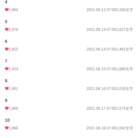
気長なお付き合いを願います。
4
よろしくお願いします。
1,964
2021.06.12 07:00
2,266文字
※念の為R15にしています。
5
※誤字脱字が存在する可能性か高いです。
苦笑いで許して下さい。
1,978
2021.06.13 07:00
1,627文字
6
1,925
2021.06.14 07:00
1,491文字
小説
691 位 / 228,705 件
7
ファンタジー
123 位 / 53,288 件
1,923
2021.06.15 07:00
1,880文字
お気に入り
10,781
8
1,901
2021.06.16 07:00
2,026文字
24h.ポイント
1,824 pt
9
文字数
1,042,820
1,966
2021.06.17 07:00
1,574文字
更新日時
2026.07.25 07:00
10
初回公開日時
2021.06.10 07:00
1,960
2021.06.18 07:00
1,692文字
週間ポイント
14,313 pt (651 位)