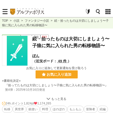
TOP
>
小説
>
ファンタジー小説
>
続・拾ったものは大切にしましょう〜子
狼に気に入られた男の転移物語〜
ファンタジー
連載中
長編
R15
続・拾ったものは大切にしましょう〜
子狼に気に入られた男の転移物語〜
ぽん
（近況ボード：
49 件
）
お気に入りに追加して更新通知を受け取ろう
お気に入り追加
⭐︎書籍化決定⭐︎
『拾ってたものは大切にしましょう〜子狼に気に入られた男の転移物語〜』
第4弾：2025年10月16日発送
第1巻：2023年12月〜
第2巻：2024年5月〜
24h.ポイント
1,824pt
1,174,265
第3巻：2025年1月〜
転移
異世界
銃使い
料理
ほのぼの
もふもふ
冒険者
続編
書籍化される［164話］まで引き下げレンタル版と差し替えさせて頂きます。