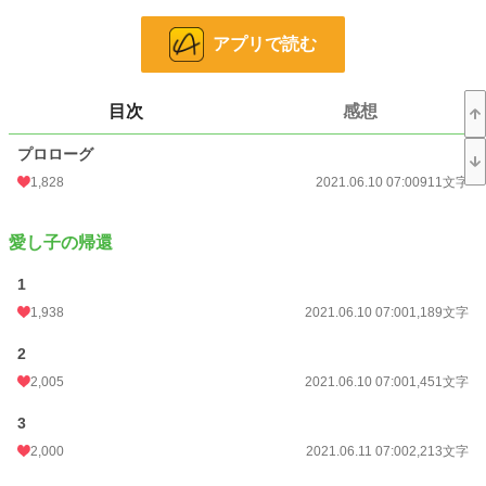
改稿を入れて読みやすくなっております。
アプリで読む
是非♪
⭐︎コミカライズ化決定⭐︎
目次
感想
2024年8月6日より配信開始
プロローグ
コミカライズならではの世界をお楽しみ下さい。
1,828
2021.06.10 07:00
911文字
＝＝＝＝＝＝＝＝＝＝＝＝＝＝＝＝＝＝
1人ぼっちだった相沢庵は小さな子狼に気に入られ、共に異世界に送られた。
愛し子の帰還
絶対神リュオンが求めたのは2人で自由に生きる事。
1
前作でダークエルフの脅威に触れた世界は各地で起こっている不可解な事に憂慮
し始めた。
1,938
2021.06.10 07:00
1,189文字
そんな中、異世界にて様々な出会いをし家族を得たイオリはリュオンの願い通り
自由に生きていく。
2
2,005
2021.06.10 07:00
1,451文字
まだ、読んでらっしゃらない方は先に『拾ったものは大切にしましょう〜子狼に
3
気に入られた男の転移物語〜』をご覧下さい。
2,000
2021.06.11 07:00
2,213文字
前作に続き、のんびりと投稿してまいります。