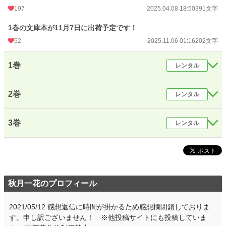
月間ポイント
31,871 pt (1,449 位)
197
2025.04.08 18:50
391文字
年間ポイント
344,904 pt (1,659 位)
1巻の文庫本が11月7日に出荷予定です！
52
2025.11.06 01:16
202文字
累計ポイント
14,440,259 pt (123 位)
1巻
レンタル
2巻
レンタル
3巻
レンタル
秋月一花のプロフィール
2021/05/12 感想返信に時間が掛かるため感想欄閉鎖しておりま
す。申し訳ございません！ ※他投稿サイトにも投稿していま