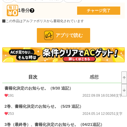
扇子で私の頬を叩くお母様。
1巻分
チャージ完了
……そんなに私のことが嫌いなら、消えることを選びます。
この作品はアルファポリスから書籍化されています
消えた先で、私は『愛』を知ることが出来た。
アプリで読む
小説
2,236 位 / 228,935 件
恋愛
1,274 位 / 66,396 件
お気に入り
9,950
24h.ポイント
688 pt
目次
感想
文字数(レンタル含む)
463,562
書籍化決定のお知らせ。（9/30 追記）
更新日時
2025.11.06 01:16
191
2022.09.09 16:01
366文字
初回公開日時
2021.05.07 10:30
2巻、書籍化決定のお知らせ。（5/29 追記）
初回完結日時
2023.05.11 12:06
253
2024.05.14 12:00
251文字
週間ポイント
5,451 pt (1,879 位)
3巻（最終巻）、書籍化決定のお知らせ。（04/21追記）