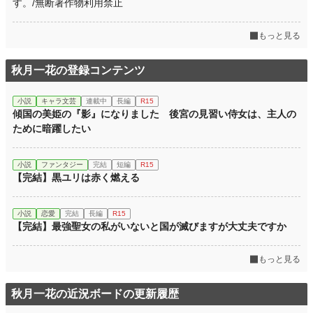
す。/無断著作物利用禁止
もっと見る
秋月一花の登録コンテンツ
小説
キャラ文芸
連載中
長編
R15
傾国の美姫の『影』になりました 後宮の見習い侍女は、主人の
ために暗躍したい
小説
ファンタジー
完結
短編
R15
【完結】黒ユリは赤く燃える
小説
恋愛
完結
長編
R15
【完結】最強聖女の私がいないと国が滅びますが大丈夫ですか
もっと見る
秋月一花の近況ボードの更新履歴