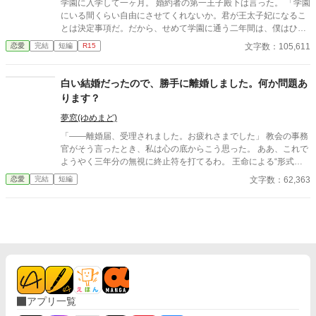
学園に入学して一ヶ月。 婚約者の第一王子殿下は言った。 「学園
にいる間くらい自由にさせてくれないか。君が王太子妃になるこ
とは決定事項だ。だから、せめて学園に通う二年間は、僕はひと
りの男として自由に過ごしたい」 公爵令嬢はその綺麗な顔に冷酷
文字数：105,611
恋愛
完結
短編
R15
な笑みを浮かべる。 「好きになさればよろしいわ」
白い結婚だったので、勝手に離婚しました。何か問題あ
ります？
夢窓(ゆめまど)
「――離婚届、受理されました。お疲れさまでした」 教会の事務
官がそう言ったとき、私は心の底からこう思った。 ああ、これで
ようやく三年分の無視に終止符を打てるわ。 王命による“形式結
婚”。 夫の顔も知らず、手紙もなし、戦地から帰ってきたという
文字数：62,363
恋愛
完結
短編
噂すらない。 だから、はい、離婚。勝手に。 白い結婚だったの
で、勝手に離婚しました。 何か問題あります？
アプリ一覧