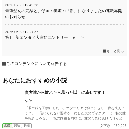
2026-07-20 12:45:28
最強聖女の完結と、傾国の美姫の『影』になりましたの連載再開
のお知らせ
2026-06-30 12:27:37
第1回新エンタメ大賞にエントリーしました！
もっと見る
このコンテンツについて報告する
あなたにおすすめの小説
貴方達から離れたら思った以上に幸せです！
なか
「君の妹を正妻にしたい。ナターリアは側室になり、僕を支えて
くれ」 信じられない要求を口にした夫のヴィクターは、私の妹
を抱きしめる。 私の両親も同様に、妹のために受け入れろと口
を揃えた。 「お願いお姉様、私だってヴィクター様を愛したい
文字数：159,235
恋愛
完結
長編
の」 「ナターリア。姉として受け入れてあげなさい」 「そうよ、