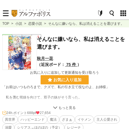
TOP
>
小説
>
恋愛小説
>
そんなに嫌いなら、私は消えることを選びます。
恋愛
完結
長編
R15
そんなに嫌いなら、私は消えることを
選びます。
秋月一花
（近況ボード：
75 件
）
お気に入りに追加して更新通知を受け取ろう
お気に入り追加
「お前はいつものろまで、クズで、私の引き立て役なのよ、お姉様」
私を蔑む視線を向けて、双子の妹がそう言った。
「本当、お前と違ってジュリーは賢くて、裁縫も刺繍も天才的だよ」
24h.ポイント
688pt
27,654
愛しそうな表情を浮かべて、妹を抱きしめるお父様。
異世界
ハッピーエンド
魔法
ざまぁ
イケメン
主人公愛され
溺愛
シリアス→ほのぼの（予定）
レジーナ
「――あなたは、この家に要らないのよ」