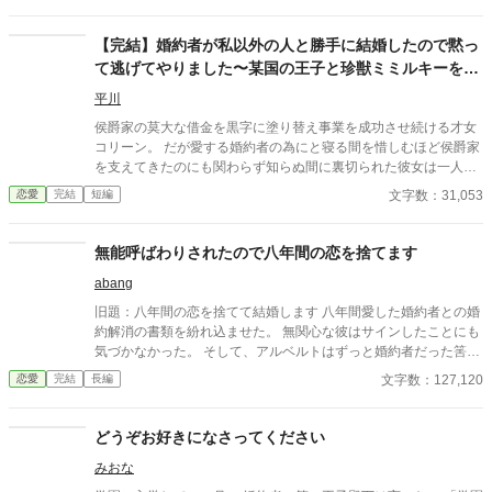
貴方はお姉ちゃんなのよ」 妹と両親が、好き勝手に私を責め
る。 昔からこうだった……妹を庇護する両親により、私の人生
【完結】婚約者が私以外の人と勝手に結婚したので黙っ
は全て妹のために捧げていた。 まるで、妹の召使のような半生
て逃げてやりました〜某国の王子と珍獣ミミルキーを愛
だった。 ようやくヴィクターと結婚して、解放されたと思って
でます〜
いたのに。 彼を愛して、支え続けてきたのに…… 「ナターリ
平川
ア。これからは妹と一緒に幸せになろう」 夫である貴方が私を
侯爵家の莫大な借金を黒字に塗り替え事業を成功させ続ける才女
裏切っておきながら、そんな言葉を吐くのなら。 もう、いいで
コリーン。 だが愛する婚約者の為にと寝る間を惜しむほど侯爵家
す。 「それなら、私が出て行きます」 …… 「「「……
を支えてきたのにも関わらず知らぬ間に裏切られた彼女は一人、
え？」」」 予想をしていなかったのか、皆が固まっている。
誰にも何も告げずに屋敷を飛び出した。 流れ流れて辿り着いたの
文字数：31,053
恋愛
完結
短編
でも、もう私の考えは変わらない。 撤回はしない、決意は固め
は獣人が治めるバムダ王国。珍獣ミミルキーが生息するマサラヤ
た。 私はここから逃げ出して、自由を得てみせる。 だから皆
マン島でこの国の第一王子ウィンダムに偶然出会い、強引に王宮
さん、もう関わらないでくださいね。 ◇◇◇◇◇◇ 設定
に連れ去られミミルキーの生態調査に参加する事に！？ 魔法使い
無能呼ばわりされたので八年間の恋を捨てます
はゆるめです。 読んでくださると嬉しいです。
のウィンロードである王子に溺愛され珍獣に癒されたコリーンは
abang
少しずつ自分を取り戻していく。 そして追い掛けて来た元婚約者
に対して少女であった彼女が最後に出した答えとは…？ 完結済全
旧題：八年間の恋を捨てて結婚します 八年間愛した婚約者との婚
6話 2026.1月 連載版も投稿してます（本編完結済）
約解消の書類を紛れ込ませた。 無関心な彼はサインしたことにも
気づかなかった。 そして、アルベルトはずっと婚約者だった筈の
ルージュの婚約パーティーの記事で気付く。 彼女がアルベルトの
文字数：127,120
恋愛
完結
長編
元を去ったことをーー。 八年もの間ずっと自分だけを盲目的に愛
していたはずのルージュ。 なのに彼女はもうすぐ別の男と婚約す
る。 正式な結婚の日取りまで記された記事にアルベルトは憤る。
どうぞお好きになさってください
「今度はそうやって気を引くつもりか！？」
みおな