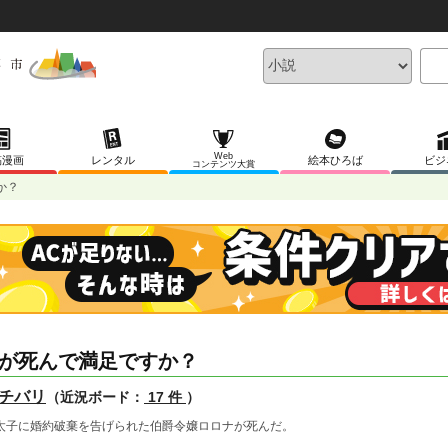
Web
稿漫画
レンタル
絵本ひろば
ビジ
コンテンツ大賞
か？
が死んで満足ですか？
チバリ
（近況ボード：
17 件
）
太子に婚約破棄を告げられた伯爵令嬢ロロナが死んだ。