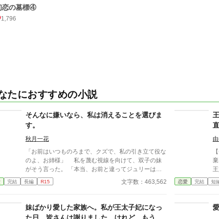
初恋の墓標④
1,796
なたにおすすめの小説
そんなに嫌いなら、私は消えることを選びま
す。
秋月一花
由
「お前はいつものろまで、クズで、私の引き立て役な
【全一
のよ、お姉様」 私を蔑む視線を向けて、双子の妹
棄
がそう言った。 「本当、お前と違ってジュリーは賢
王
くて、裁縫も刺繍も天才的だよ」 愛しそうな表情
た。 ところが数日後、
文字数：463,562
愛
完結
長編
R15
恋愛
完結
短
を浮かべて、妹を抱きしめるお父様。 「――あなた
本人。 「王妃教
は、この家に要らないのよ」 扇子で私の頬を叩く
ってほし
お母様。 ……そんなに私のことが嫌いなら、消え
失
妹ばかり愛した家族へ。私が王太子妃になっ
ることを選びます。 消えた先で、私は『愛』を
こ
た日、皆さんは謝りました。けれど、もう遅