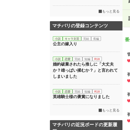
もっと見る
マチバリの登録コンテンツ
小説
キャラ文芸
完結
長編
番
公主の嫁入り
小説
恋愛
完結
短編
R18
婚約破棄されたら推しに「大丈夫
か？雄っぱい揉むか？」と言われて
しまいました
小説
恋愛
完結
短編
R18
英雄騎士様の褒賞になりました
もっと見る
マチバリの近況ボードの更新履