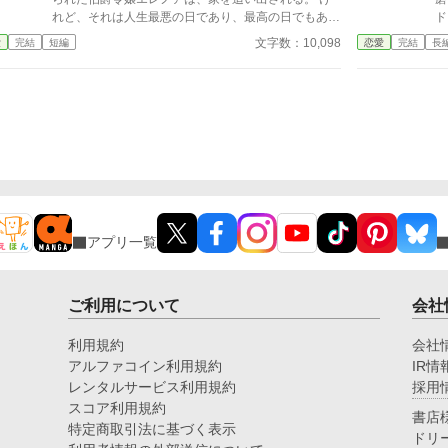
を救うための緊急要請を通じ、エリシアは冷酷だった
ー
れど、それは人生最悪の日であり、最高の日でもあっ
ド
元夫ロルフと再会してしまう。しかも隣にいる娘の青
た。 亡き祖母が遺したのは、世界最大商会の会頭の
よ
文字数：10,098
愛
完結
短編
恋愛
完結
長
い瞳は彼と瓜二つだった。 「すまない。私は父とし
座と莫大な財産。 商会を立て直し、世界中から称賛
律
ての責任を果たす」 かつての合理主義の塊だった元
される一方で、没落した家族と元婚約者は「戻ってき
た。 その中心に、私は
夫は、自らの過ちを深く悔い、家の権益を捨ててでも
てほしい」と泣きついてくるが……。 「あなたたち
この
母子を守る「強固な盾」になろうとする。娘のクララ
が捨てたのは、私ではなく未来です。」 もう二度
ト嬢」 高らか
もまた、危機から救ってくれた彼を「パパ」と呼び始
と、その手は取りません。
た
めてしまい……。 だが、どんなに後悔されても、ど
んなに身を挺して守られても、一度完全に壊された関
係が元に戻ることは絶対にない。エリシアが真の伴侶
として選ぶのは、凍えた心を溶かし、温かい日常を共
に歩んでくれたリュシアンただ一人だった。 これ
は、全てを奪われた一人の女性が母として力強く成長
アプリ一覧
し誰にも脅かされることのない「本物の家族」と「静
かで確かな幸福」を自分の手で選び取るまでの物語。
ご利用について
会社
利用規約
会社
アルファコイン利用規約
IR情
レンタルサービス利用規約
採用
スコア利用規約
書店
特定商取引法に基づく表示
ドリ