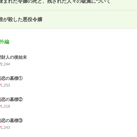
疎まれた令嬢の死と、残された人々の破滅について
誰が殺した悪役令嬢
外編
管財人の後始末
2,244
初恋の墓標①
1,253
初恋の墓標②
1,219
初恋の墓標③
1,243