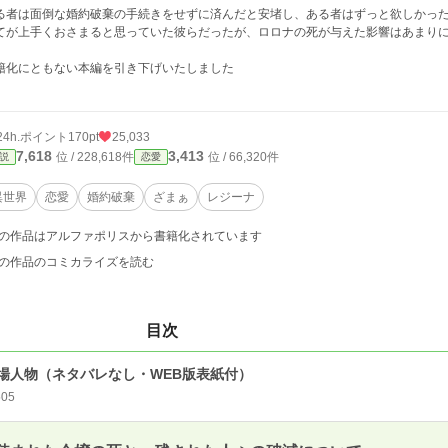
る者は面倒な婚約破棄の手続きをせずに済んだと安堵し、ある者はずっと欲しかっ
てが上手くおさまると思っていた彼らだったが、ロロナの死が与えた影響はあまり
籍化にともない本編を引き下げいたしました
24h.ポイント
170pt
25,033
7,618
3,413
位 / 228,618件
位 / 66,320件
説
恋愛
異世界
恋愛
婚約破棄
ざまぁ
レジーナ
の作品はアルファポリスから書籍化されています
の作品のコミカライズを読む
目次
場人物（ネタバレなし・WEB版表紙付）
505