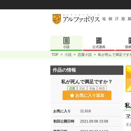
小説
公式漫画
投
TOP
>
小説
>
恋愛小説
>
私が死んで満足です
作品の情報
私が死んで満足ですか？
恋愛
完結
長編
R15
お気に入り追加
私
お気に入り
11,916
マ
初回公開日時
2021.09.08 15:08
王