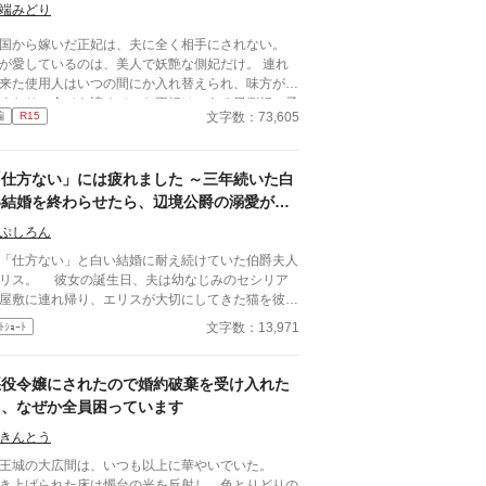
になるまでの逆転ラブストーリー。
端みどり
国から嫁いだ正妃は、夫に全く相手にされない。
が愛しているのは、美人で妖艶な側妃だけ。 連れ
来た使用人はいつの間にか入れ替えられ、味方がい
くなり、全てを諦めていた正妃は、ある日側妃に子
文字数：73,605
編
R15
産まれたと知った。自分の子として育てろと無茶振
をした国王と違い、産まれたばかりの赤ん坊は可愛
た。 正妃は、子育てを通じて強く逞しくな
「仕方ない」には疲れました ～三年続いた白
、夫を切り捨てると決めた。 ※カクヨムさんにも
載中 ※ 『※』があるところは、血の流れるシーン
い結婚を終わらせたら、辺境公爵の溺愛が待
あります ※センシティブな表現があります。血縁
っていました～
ぷしろん
重視している世界観のためです。このような考え方
肯定するものではありません。不快な表現があれば
仕方ない」と白い結婚に耐え続けていた伯爵夫人
指摘下さい。
彼女の誕生日、夫は幼なじみのセシリア
屋敷に連れ帰り、エリスが大切にしてきた猫を彼女
見せろと言う。冷めた晩餐の前で心が折れたエリス
文字数：13,971
ﾄｼｮｰﾄ
、ついに離縁を宣言し実家へ戻った。 彼女の薬
知識と領地経営の才は、北方を守る公爵ディートリ
が目を留める。流行り病に苦しむ公爵領を救うため
悪役令嬢にされたので婚約破棄を受け入れた
闘するエリスは、初めて努力を認められ、大切に扱
ら、なぜか全員困っています
れる喜びを知っていく。一方で彼女を失った元夫の
爵家は傾き、身勝手な幼なじみの嘘も暴かれて―
きんとう
令嬢が、辺境公爵に溺愛さ
王城の大広間は、いつも以上に華やいでいた。
、自分らしい幸せを選び直す逆転愛されファンタジ
き上げられた床は燭台の光を反射し、色とりどりの