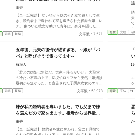
知ることが出来た。
妃
編
いのです
由香
隣
【全一話完結】 幼い頃から妹の引き立て役として生
夫
き、婚約者まで奪われて家を追放された侯爵令嬢エレ
て
ナ。 傷ついた彼女が助けた青年は、身分を隠した王
な
太子だった。 一年後、王太子妃となったエレナの前
恋愛
完結
長
が
文字数：7,571
愛
完結
短編
に現れたのは、今さら「家族だから」と擦り寄ってく
り
る両親と妹。 けれど彼女は、もう二度と振り返らな
らしかっ
い。
五年後、元夫の後悔が遅すぎる。～娘が「パ
り
掲
パ」と呼びそうで困ってます～
が
放浪人
ゆ
を
を
「君との婚姻は無効だ。実家へ帰るがいい」 大聖堂
「
ご
の冷たい石畳の上で、辺境伯ロルフから突然「婚姻は
エリス。 
最初から無かった」と宣告された子爵家次女のエリシ
を
ア。実家にも見放され、身重の体で王都の旧市街へ追
に
文字数：53,978
愛
完結
長編
恋愛
完結
ｼｮｰ
放された彼女は、絶望のどん底で愛娘クララを出産す
は
る。 生き抜くために針と糸を握ったエリシアは、持
草
ち前の技術で不思議な力を持つ「祝布（しゅくふ）」
ヒ
妹が私の婚約者を奪いました。でも父まで妹
を織り上げる職人として立ち上がる。施しではなく
奮
を選んだので家を出ます。祖母から世界最大
「仕事」として正当な対価を払い、決して土足で踏み
わ
商会を継いだ私に、今さら帰ってこいと言わ
込んでこない救恤院の監督官リュシアンの温かい優し
伯
由香
か
れても遅すぎます
さに触れエリシアは少しずつ人間らしい心と笑顔を取
―。 我慢をやめた傷心
【全一話完結】 婚約者を妹に奪われ、父にも見捨て
り戻していった。 しかし五年後。辺境を襲った疫病
れ
られた伯爵令嬢エレノアは、家を追い出される。 け
磨