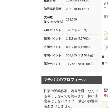
更新日時
2024.08.23 14:10
あ
全
初回完結日時
2021.10.16 12:01
書
文字数
298,569
(レンタル含む)
24h.ポイント
170 pt (7,618位)
小
週間ポイント
1,828 pt (5,276位)
月間ポイント
8,577 pt (5,169位)
年間ポイント
358,265 pt (1,572位)
こ
こ
累計ポイント
11,762,870 pt (186位)
マチバリのプロフィール
登
性癖の闇鍋作家。著書数冊。なんで
も書くしなんでも読みます。特に注
意書はしないタイプ。感想のお返事
もあまりしません。