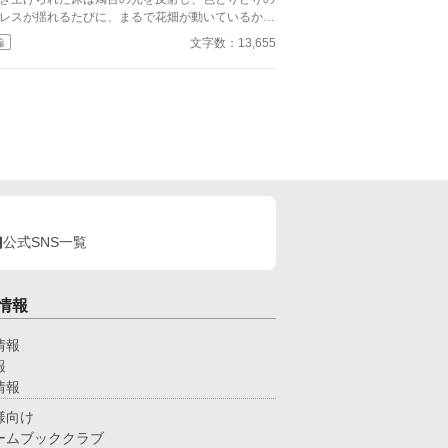
。
レスが揺れるたびに、まるで花畑が動いているかの
うに見える。貴族たちの笑い声、楽団の優雅な旋
文字数：13,655
編
、そして、ひそやかな噂話が、空気を満たしてい
立っていた。 ――今日、
瞬間のために。 「エレノア・フォン・リーベル
に呼ばれた私の名に、ざわめきがぴ
りと止む。
公式SNS一覧
情報
情報
報
情報
様向け
ームブッククラブ