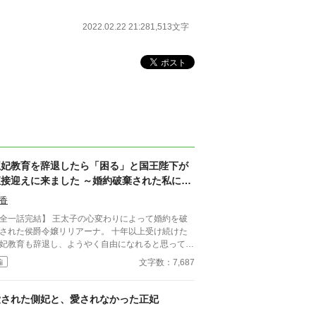
2022.02.22 21:28
1,513文字
王妃教育を辞退したら「困る」と国王陛下が
直接迎えに来ました ～婚約破棄された私に、
王太子ではなく国王陛下が求婚してきます〜
香
話完結】 王太子の心変わりによって婚約を破
された侯爵令嬢リリアーナ。 十年以上受け続けた
妃教育も辞退し、ようやく自由になれると思ってい
侯爵家を訪れたのは国王陛下
文字数：7,687
編
育を辞退されると困る。私の妃にな
い」 努力を踏みにじった王太子はすべてを
い、選ばれたのは誠実に生きてきた彼女だった。
愛された側妃と、愛されなかった正妃
れは、年上国王に溺愛されながら、世界一幸せな王