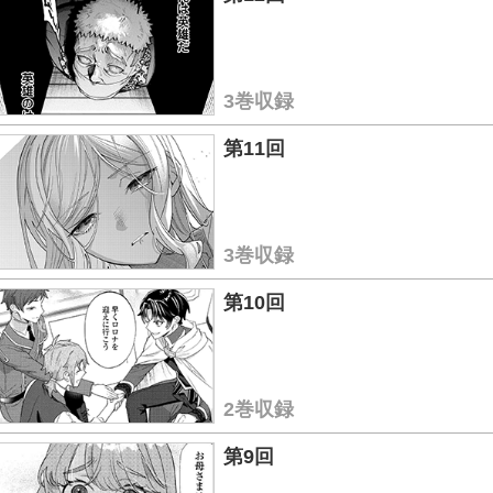
3巻収録
第11回
3巻収録
第10回
2巻収録
第9回