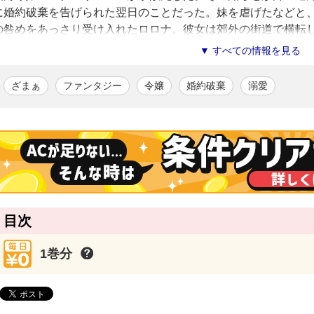
に婚約破棄を告げられた翌日のことだった。妹を虐げたなどと
の咎めをあっさり受け入れたロロナ。彼女は郊外の街道で横転
て発見されたという。その死を知ったロロナの妹は喜んだ。「
▼ すべての情報を見る
子は笑った。「もっと早く死んでくれればよかったのに」と。
の死がもたらすものは、幸運だけではないということを……。
ざまぁ
ファンタジー
令嬢
婚約破棄
溺愛
あばたも
/漫画
繊細な絵柄が持ち味。「華麗に離縁してみせますわ！」コミカライズ
マチバリ
/原作
大分県在住。2020年より小説のWeb投稿を開始し、2021年に商業
画。主な著書に『私が死んで満足ですか？ ～疎まれた令嬢の死と、
ァポリス）などがある。
目次
1巻分