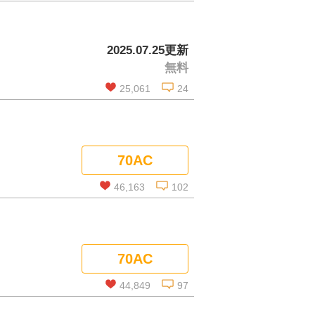
2025.07.25更新
無料
25,061
24
この話を読む
70AC
コメントを見る
46,163
102
この話を読む
70AC
コメントを見る
44,849
97