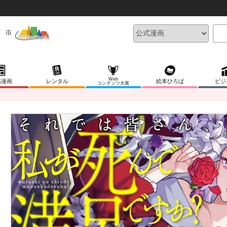
Web
稿漫画
レンタル
絵本ひろば
ビジ
コンテンツ大賞