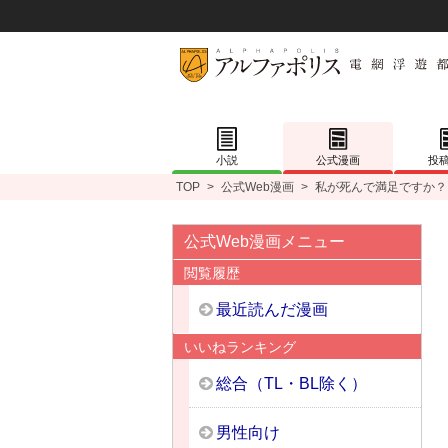
小説
公式漫画
投
TOP
>
公式Web漫画
>
私が死んで満足ですか？
公式Web漫画メニュー
閲覧履歴
最近読んだ漫画
いいねランキング
総合（TL・BL除く）
男性向け