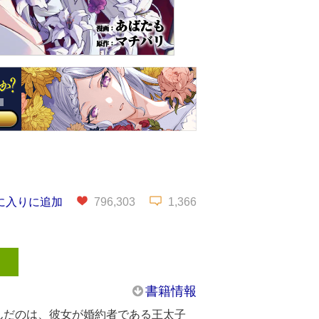
に入りに追加
796,303
1,366
書籍情報
んだのは、彼女が婚約者である王太子