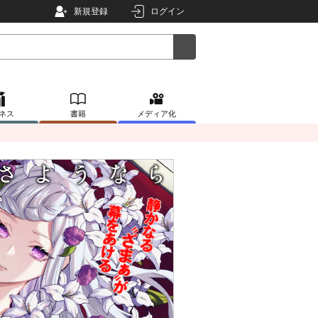
新規登録
ログイン
ネス
書籍
メディア化