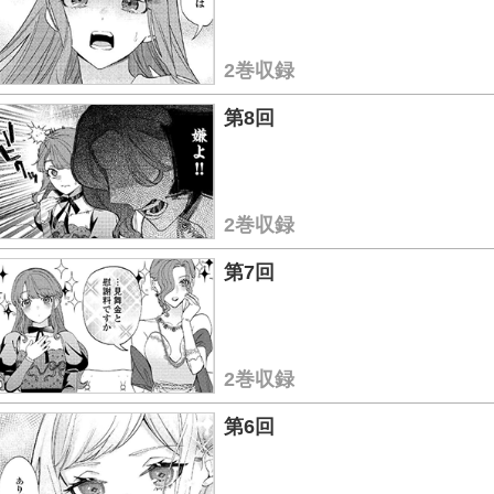
2巻収録
第8回
2巻収録
第7回
2巻収録
第6回