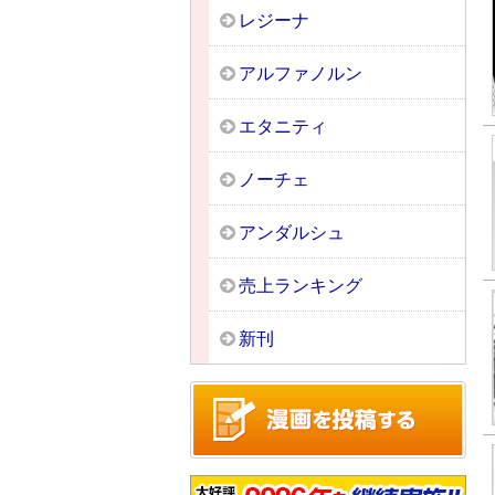
レジーナ
アルファノルン
エタニティ
ノーチェ
アンダルシュ
売上ランキング
新刊