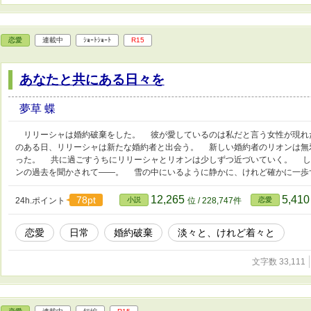
恋愛
連載中
ｼｮｰﾄｼｮｰﾄ
R15
あなたと共にある日々を
夢草 蝶
リリーシャは婚約破棄をした。 彼が愛しているのは私だと言う女性が現れ
のある日、リリーシャは新たな婚約者と出会う。 新しい婚約者のリオンは無
った。 共に過ごすうちにリリーシャとリオンは少しずつ近づいていく。 し
ンの過去を聞かされて――。 雪の中にいるように静かに、けれど確かに一歩
12,265
5,41
78pt
24h.ポイント
小説
位 / 228,747件
恋愛
恋愛
日常
婚約破棄
淡々と、けれど着々と
文字数 33,111