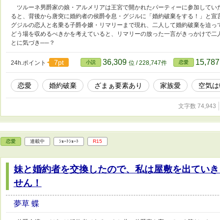
ツルーネ男爵家の娘・アルメリアは王宮で開かれたパーティーに参加してい
ると、背後から唐突に婚約者の侯爵令息・グジルに「婚約破棄をする！」と宣
グジルの恋人と名乗る子爵令嬢・リマリーまで現れ、二人して婚約破棄を迫っ
どう場を収めるべきかを考えていると、リマリーの放った一言がきっかけで二
とに気づき──？
36,309
15,78
7pt
24h.ポイント
小説
位 / 228,747件
恋愛
恋愛
婚約破棄
ざまぁ要素あり
家族愛
空気は
文字数 74,943
恋愛
連載中
ｼｮｰﾄｼｮｰﾄ
R15
妹と婚約者を交換したので、私は屋敷を出ていき
せん！
夢草 蝶