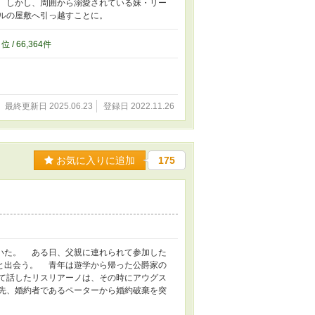
 しかし、周囲から溺愛されている妹・リー
ルの屋敷へ引っ越すことに。
1
位 / 66,364件
最終更新日 2025.06.23
登録日 2022.11.26
お気に入りに追加
175
いた。 ある日、父親に連れられて参加した
と出会う。 青年は遊学から帰った公爵家の
て話したリスリアーノは、その時にアウグス
先、婚約者であるペーターから婚約破棄を突