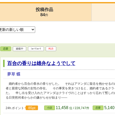
投稿作品
84
件
恋愛
連載中
ｼｮｰﾄｼｮｰﾄ
R15
百合の香りは雄弁なようでして
夢草 蝶
婚約者から百合の香水の香りがした。 それはアマンダに疑念を抱かせるの
者と親密な関係の女性の存在。 その事実を突きつけると、婚約者であるクラ
た。 申し出を受け入れたアマンダはクライヴのことはすっかり忘れて暫しの
る日突然何者からかの嫌がらせが始まり――
11,458
5,14
85pt
24h.ポイント
小説
位 / 228,747件
恋愛