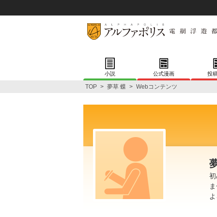
小説
公式漫画
投
TOP
>
夢草 蝶
>
Webコンテンツ
初
ま
よ