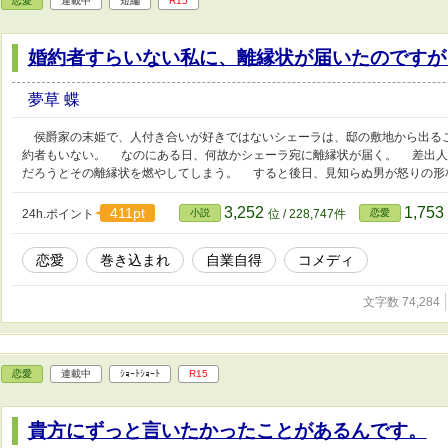
恋愛
連載中
短編
R15
婚約者すらいない私に、離縁状が届いたのですが･･
夢草 蝶
侯爵家の末姫で、人付き合いが好きではないシェーラは、邸の敷地から出る
約者もいない。 なのにある日、何故かシェーラ宛に離縁状が届く。 差出人
だろうとその離縁状を燃やしてしまう。 すると後日、見知らぬ男が怒りの形
3,252
1,753
411pt
24h.ポイント
小説
位 / 228,747件
恋愛
恋愛
巻き込まれ
自業自得
コメディ
文字数 74,284
恋愛
連載中
ｼｮｰﾄｼｮｰﾄ
R15
貴方にずっと言いたかったことがあるんです。