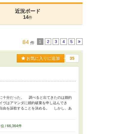
近況ボード
14
件
84
1
2
3
4
5
件
お気に入りに追加
35
に十分だった。 調べると出てきたのは婚約
イヴはアマンダに婚約破棄を申し込んでき
自由を謳歌することを決める。 しかし、あ
0
位 / 66,364件