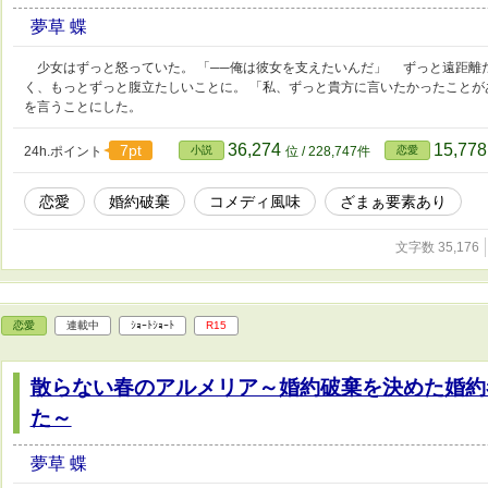
夢草 蝶
少女はずっと怒っていた。 「──俺は彼女を支えたいんだ」 ずっと遠距離
く、もっとずっと腹立たしいことに。 「私、ずっと貴方に言いたかったこと
を言うことにした。
36,274
15,77
7pt
24h.ポイント
小説
位 / 228,747件
恋愛
恋愛
婚約破棄
コメディ風味
ざまぁ要素あり
文字数 35,176
恋愛
連載中
ｼｮｰﾄｼｮｰﾄ
R15
散らない春のアルメリア～婚約破棄を決めた婚約
た～
夢草 蝶