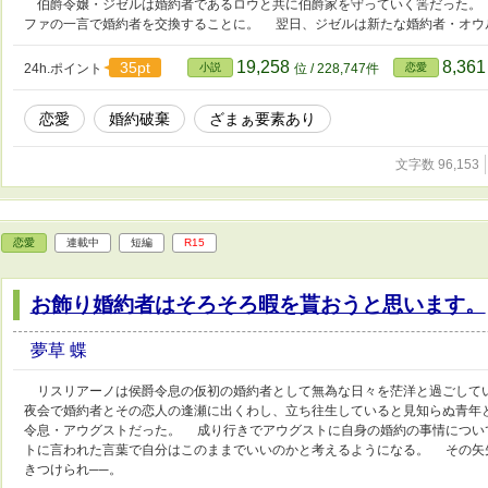
伯爵令嬢・ジゼルは婚約者であるロウと共に伯爵家を守っていく筈だった。
ファの一言で婚約者を交換することに。 翌日、ジゼルは新たな婚約者・オウ
19,258
8,36
35pt
24h.ポイント
小説
位 / 228,747件
恋愛
恋愛
婚約破棄
ざまぁ要素あり
文字数 96,153
恋愛
連載中
短編
R15
お飾り婚約者はそろそろ暇を貰おうと思います。
夢草 蝶
リスリアーノは侯爵令息の仮初の婚約者として無為な日々を茫洋と過ごして
夜会で婚約者とその恋人の逢瀬に出くわし、立ち往生していると見知らぬ青年
令息・アウグストだった。 成り行きでアウグストに自身の婚約の事情につい
トに言われた言葉で自分はこのままでいいのかと考えるようになる。 その矢
きつけられ──。