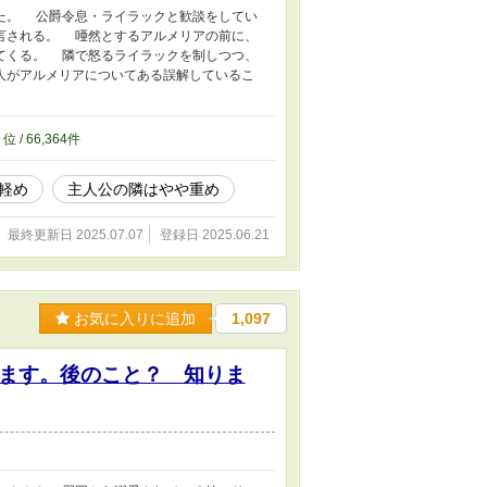
た。 公爵令息・ライラックと歓談をしてい
言される。 唖然とするアルメリアの前に、
てくる。 隣で怒るライラックを制しつつ、
人がアルメリアについてある誤解しているこ
7
位 / 66,364件
軽め
主人公の隣はやや重め
最終更新日 2025.07.07
登録日 2025.06.21
お気に入りに追加
1,097
ます。後のこと？ 知りま