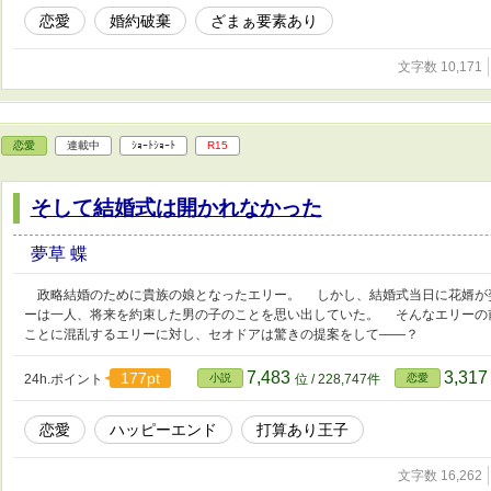
恋愛
婚約破棄
ざまぁ要素あり
文字数 10,171
恋愛
連載中
ｼｮｰﾄｼｮｰﾄ
R15
そして結婚式は開かれなかった
夢草 蝶
政略結婚のために貴族の娘となったエリー。 しかし、結婚式当日に花婿が
ーは一人、将来を約束した男の子のことを思い出していた。 そんなエリーの
ことに混乱するエリーに対し、セオドアは驚きの提案をして――？
7,483
3,31
177pt
24h.ポイント
小説
位 / 228,747件
恋愛
恋愛
ハッピーエンド
打算あり王子
文字数 16,262