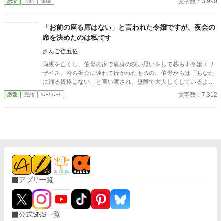
文字数：3,990
恋愛
完結
短編
彼女だったのか。 「不要とされた」シリーズ第三弾。
「お前の座る席はない」と言われた令嬢ですが、夜会の
席を決めたのは私です
さんご従五位
両親を亡くし、伯母の家で肩身の狭い思いをして暮らす令嬢エリ
ザベス。春の夜会に連れて行かれたものの、伯母からは「あなた
に踊る資格はない」と言い渡され、壁際で大人しくしているよう
命じられてしまう。 けれどその夜会の来客名簿も席順も贈答品の
文字数：7,312
恋愛
完結
ｼｮｰﾄｼｮｰﾄ
順番も、実はすべてエリザベスが裏で整えたものだった。伯母が
自分の手柄にしようとして帳面を持ち出した結果、会場は大混
乱。さすがに見かねたエリザベスが修正に乗り出すと……。 壁際
に追いやられていた令嬢が、自分の力と居場所を取り戻すお話。
アプリ一覧
公式SNS一覧