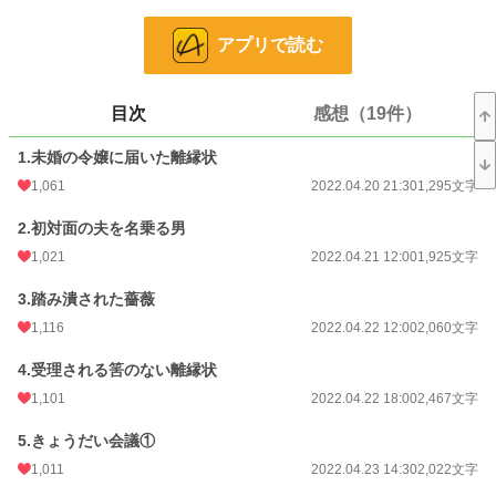
すると後日、見知らぬ男が怒りの形相で邸に押し掛けてきて──？
アプリで読む
小説
7,103 位 / 228,850 件
恋愛
3,178 位 / 66,374 件
目次
感想（19件）
お気に入り
2,506
1.未婚の令嬢に届いた離縁状
24h.ポイント
205 pt
1,061
2022.04.20 21:30
1,295文字
文字数
74,284
2.初対面の夫を名乗る男
1,021
2022.04.21 12:00
1,925文字
更新日時
2026.06.23 23:00
初回公開日時
3.踏み潰された薔薇
2022.04.20 21:30
1,116
2022.04.22 12:00
2,060文字
週間ポイント
2,559 pt (3,878 位)
4.受理される筈のない離縁状
月間ポイント
18,477 pt (2,558 位)
1,101
2022.04.22 18:00
2,467文字
年間ポイント
544,611 pt (920 位)
5.きょうだい会議①
累計ポイント
917,897 pt (6,302 位)
1,011
2022.04.23 14:30
2,022文字