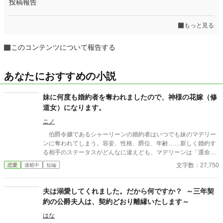
投稿報告
もっと見る
このコンテンツについて報告する
あなたにおすすめの小説
妹に何度も婚約者を奪われましたので、神様の花嫁（修
道女）になります。
ニノ
伯爵令嬢であるシャーリーンの婚約者はいつでも妹のマデリー
ンに奪われてしまう。容姿、性格、爵位、年齢……新しく婚約す
る相手のステータスがどんなに違えども、マデリーンは「運命の
恋に落ちてしまったのです」の一言でシャーリーンから婚約者を
文字数：27,750
恋愛
連載中
短編
奪ってしまうのだ。 沢山の運命の恋に落ちる妹にも、直ぐに心変
わりをする婚約者にも、面白おかしく自分達の噂をする貴族社会
にもいい加減うんざりしたシャーリーンは思い立つ。 「そうだ！
夫は溺愛してくれました。だから何ですか？ ～三年契
神様の花嫁になればもう妹に婚約者を奪われることはないんだ
約の公爵夫人は、契約どおり離縁いたします～
わ！！」 ※小説家になろう様でも投稿しております。
はな