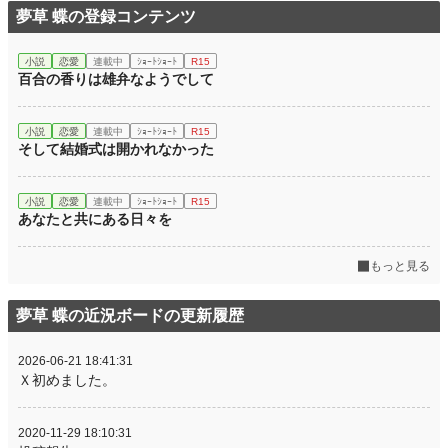
夢草 蝶の登録コンテンツ
小説
恋愛
連載中
ｼｮｰﾄｼｮｰﾄ
R15
百合の香りは雄弁なようでして
小説
恋愛
連載中
ｼｮｰﾄｼｮｰﾄ
R15
そして結婚式は開かれなかった
小説
恋愛
連載中
ｼｮｰﾄｼｮｰﾄ
R15
あなたと共にある日々を
もっと見る
夢草 蝶の近況ボードの更新履歴
2026-06-21 18:41:31
Ｘ初めました。
2020-11-29 18:10:31