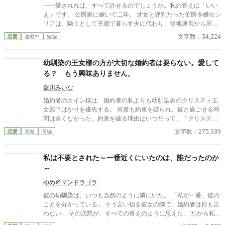
――愛されれば、すべて許せるのでしょうか。私の答えは「いい
え」です。 公爵家に嫁いで二年。 才女と評判だった伯爵令嬢セシ
リアは、騎士として王都で暮らす夫に代わり、領地運営から屋敷
の切り盛りまで一手に引き受けていた。 けれど義父が亡くなると
文字数：34,224
恋愛
連載中
短編
状況は一変する。 義母には使用人同然に扱われ、わがままな義妹
には毎日のように振り回される。領主となるべき義弟も「争いは
苦手だから」と責任から目を背け、誰一人として彼女を助けよう
幼馴染の王女様の方が大切な婚約者は要らない。愛して
とはしなかった。 そんなある日、義妹に噴水へ突き落とされ、高
る？ もう興味ありません。
熱に倒れたセシリアは前世の記憶を思い出す。 前世の彼女は、社
員を守るためなら冷徹な決断も辞さない敏腕経営者だった。
藍川みいな
「……今まで随分と我慢しました。でも、もう十分ですわ」 数字
婚約者のカイン様は、婚約者の私よりも幼馴染みのクリスティ王
と交渉術、そして前世で培った経営手腕を武器に、公爵家の膿を
女殿下ばかりを優先する。 何度も約束を破られ、彼と過ごせる時
一つずつ切り捨てていくセシリア。 やがて王都から戻った夫は、
間は全くなかった。約束を破る理由はいつだって、「クリスティ
初めて妻が背負ってきた現実を知り、深く後悔する。償うために
が……」だ。 同じ学園に通っているのに、私はまるで他人のよ
文字数：275,339
恋愛
完結
長編
公爵家を支え、彼女だけを一途に愛し始める夫。 けれど、それで
う。毎日毎日、二人の仲のいい姿を見せられ、苦しんでいること
終わりではない。 セシリアには、亡き義父と交わした誰にも知ら
さえ彼は気付かない。 もうやめる。 カイン様との婚約は解消す
れてはならない『三年契約』があった。 ＊＊＊＊＊＊＊＊ 10
る。 でもなぜか、別れを告げたのに彼が付きまとってくる。 愛し
私は不要とされた～一番近くにいたのは、誰だったのか
時、20時更新します。 AIも使っています。
てる？ 私はもう、あなたに興味はありません！ 一度完結したので
～
すが、続編を書くことにしました。読んでいただけると嬉しいで
す。 いつもありがとうございます。 設定ゆるゆるの、架空の世界
ゆめ＠マンドラゴラ
のお話です。 沢山の感想ありがとうございます。返信出来ず、申
彼の幼馴染は、いつも当然のように隣にいた。 「私が一番、彼の
し訳ありません。
ことを分かっている」 そう言い切る彼女の隣で、婚約者は何も言
わない。 その沈黙が、すべての答えのように思えた。 だから私
は、身を引いた。 ――はずだった。 一番近くにいたのは、本当に