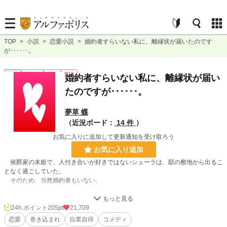
TOP
>
小説
>
恋愛小説
>
婚約者すらいない私に、離縁状が届いたのです
が･･････。
恋愛
連載中
短編
R15
婚約者すらいない私に、離縁状が届い
たのですが･･････。
夢草 蝶
（近況ボード：
14 件
）
お気に入りに追加して更新通知を受け取ろう
お気に入り追加
侯爵家の末姫で、人付き合いが好きではないシェーラは、邸の敷地から出るこ
となく過ごしていた。
そのため、当然婚約者もいない。
なのにある日、何故かシェーラ宛に離縁状が届く。
差出人の名前に覚えのなかったシェーラは、間違いだろうとその離縁状を燃や
24h.ポイント
205pt
21,709
してしまう。
恋愛
巻き込まれ
自業自得
コメディ