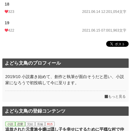
18
323
2021.06.14 12:20
1,054文字
19
422
2021.06.15 07:00
1,963文字
よどら文鳥のプロフィール
2019/10 小説書き始めて、創作と執筆が面白そうだと思い、小説
家になろうで初投稿して今に至ります。
もっと見る
よどら文鳥の登録コンテンツ
小説
恋愛
完結
長編
R15
追放された元貴族令嬢は隠し子を幸せにするために平穏な村で仲