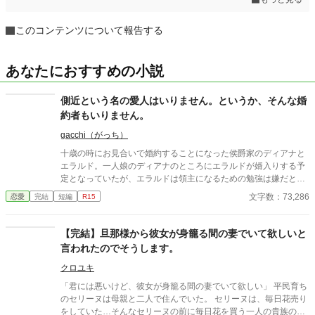
このコンテンツについて報告する
あなたにおすすめの小説
側近という名の愛人はいりません。というか、そんな婚
約者もいりません。
gacchi（がっち）
十歳の時にお見合いで婚約することになった侯爵家のディアナと
エラルド。一人娘のディアナのところにエラルドが婿入りする予
定となっていたが、エラルドは領主になるための勉強は嫌だと逃
げ出してしまった。仕方なく、ディアナが女侯爵となることに。
文字数：73,286
恋愛
完結
短編
R15
五年後、学園で久しぶりに再会したエラルドは、幼馴染の令嬢三
人を連れていた。あまりの距離の近さに友人らしい付き合い方を
お願いするが、一向に直す気配はない。卒業する学年になって、
【完結】旦那様から彼女が身籠る間の妻でいて欲しいと
いい加減にしてほしいと注意したディアナに、エラルドは令嬢三
言われたのでそうします。
人を連れて婿入りする気だと言った。
クロユキ
「君には悪いけど、彼女が身籠る間の妻でいて欲しい」 平民育ち
のセリーヌは母親と二人で住んでいた。 セリーヌは、毎日花売り
をしていた…そんなセリーヌの前に毎日花を買う一人の貴族の男