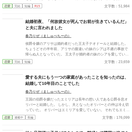
性がセリーヌに求婚した。 結婚後の初夜には夫は部屋には来なか
文字数：51,984
恋愛
完結
短編
R15
った…屋敷内に夫はいるがセリーヌは会えないまま数日が経って
いた。 夫から呼び出されたセリーヌは式を上げて久しぶりに夫の
顔を見たが隣には知らない女性が一緒にいた。 セリーヌは、この
結婚初夜、「何故彼女が死んでお前が生きているんだ」
時初めて夫から聞かされた。 夫には愛人がいた。 愛人が身籠れば
と夫に言われました
セリーヌは離婚を言い渡される… 誤字脱字があります。更新が不
定期ですが読んで貰えましたら嬉しいです。 よろしくお願いしま
春乃りぜ（ましゅぺちーの）
す。
侯爵令嬢のアリサは婚約者だった王太子テオドールと結婚した。
ちょうどその半年前、アリサの腹違いの妹のシアは不慮の事故で
帰らぬ人となっていた。 王太子が婚約者の妹のシアを愛していた
のは周知の事実だった。 そんな彼は、結婚初夜、アリサに冷たく
文字数：23,659
恋愛
完結
短編
言い放った。 「何故彼女が死んでお前が生きているんだ」と。
愛する夫にもう一つの家庭があったことを知ったのは、
結婚して10年目のことでした
春乃りぜ（ましゅぺちーの）
王国の伯爵令嬢だったエミリアは長年の想い人である公爵令息オ
リバーと結婚した。 しかし、夫となったオリバーとの仲は冷え切
っていた。 オリバーはエミリアを愛していない。 それでもエミリ
アは一途に夫を想い続けた。 子供も出来ないまま十年の年月が過
文字数：176,099
恋愛
連載中
長編
ぎ、エミリアはオリバーにもう一つの家庭が存在していることを
知ってしまう。 それをきっかけとして、エミリアはついにオリバ
ーとの離婚を決意する。 オリバーと離婚したエミリアは第二の人