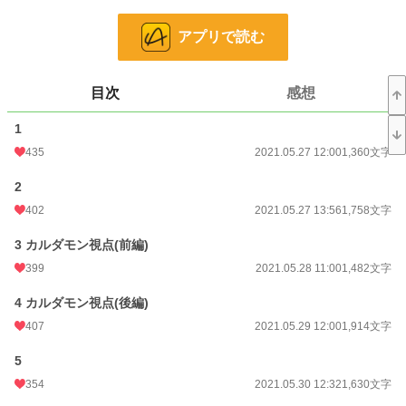
貴族の人間が不倫行為などすれば、この国での処罰は極刑の可能性もありま
す。
アプリで読む
それすら理解せずに堂々と……。
目次
感想
仕方がありません。
1
旦那様の気持ちはすでに愛人の方に夢中ですし、その願い叶えられるように私
も協力致しましょう。
435
2021.05.27 12:00
1,360文字
ただし、平和的に叶えられるかは別です。
2
政略結婚なので、周りのことも考えると離婚は簡単にできません。ならばこれ
くらいの抵抗は……させていただきますよ？
402
2021.05.27 13:56
1,758文字
ですが、周囲からの協力がありまして、離婚に持っていくこともできそうです
3 カルダモン視点(前編)
ね。
399
2021.05.28 11:00
1,482文字
折角ですので離婚する前に、愛人と旦那様が私たちの作戦に追い詰められてい
4 カルダモン視点(後編)
るところもじっくりとこの目で見ておこうかと思います。
407
2021.05.29 12:00
1,914文字
小説
2,488 位 / 228,570 件
5
恋愛
1,406 位 / 66,310 件
354
2021.05.30 12:32
1,630文字