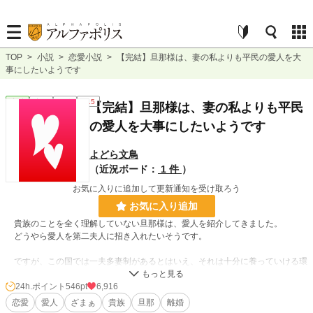
TOP
>
小説
>
恋愛小説
>
【完結】旦那様は、妻の私よりも平民の愛人を大
事にしたいようです
恋愛
完結
短編
R15
【完結】旦那様は、妻の私よりも平民
の愛人を大事にしたいようです
よどら文鳥
（近況ボード：
1 件
）
お気に入りに追加して更新通知を受け取ろう
お気に入り追加
貴族のことを全く理解していない旦那様は、愛人を紹介してきました。
どうやら愛人を第二夫人に招き入れたいそうです。
ですが、この国では一夫多妻制があるとはいえ、それは十分に養っていける環
境下にある上、貴族同士でしか認められません。
旦那様は貴族とはいえ現状無職ですし、愛人は平民のようです。
24h.ポイント
546pt
6,916
恋愛
愛人
ざまぁ
貴族
旦那
離婚
現状を整理すると、旦那様と愛人は不倫行為をしているというわけです。