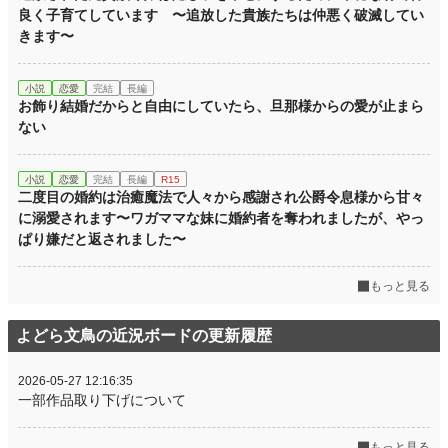
良く子育てしています 〜追放した貴族たちは仲悪く破滅してい
きます〜
小説
恋愛
完結
長編
お飾り結婚だからと自由にしていたら、旦那様からの愛が止まら
ない
小説
恋愛
完結
長編
R15
二度目の婚約は治癒魔法で人々から感謝され公爵令息様から甘々
に溺愛されます〜ワガママな妹に婚約者を奪われましたが、やっ
ぱり嫌だと返されました〜
もっと見る
よどら文鳥の近況ボードの更新履歴
2026-05-27 12:16:35
一部作品取り下げについて
もっと見る