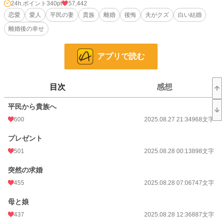
夫から呼び出されたセリーヌは式を上げて久しぶりに夫の顔を見たが隣には知ら
24h.ポイント
340pt
57,442
ない女性が一緒にいた。
恋愛
愛人
平民の妻
貴族
離婚
後悔
夫がクズ
白い結婚
セリーヌは、この時初めて夫から聞かされた。
離婚後の幸せ
夫には愛人がいた。
愛人が身籠ればセリーヌは離婚を言い渡される…
アプリで読む
誤字脱字があります。更新が不定期ですが読んで貰えましたら嬉しいです。
よろしくお願いします。
目次
感想
平民から貴族へ
小説
3,894 位 / 228,618 件
600
2025.08.27 21:34
968文字
恋愛
2,037 位 / 66,320 件
プレゼント
お気に入り
1,981
501
2025.08.28 00:13
898文字
24h.ポイント
340 pt
突然の求婚
455
2025.08.28 07:06
747文字
文字数
51,984
更新日時
2025.09.12 21:50
母と娘
437
2025.08.28 12:36
887文字
初回公開日時
2025.08.27 21:34