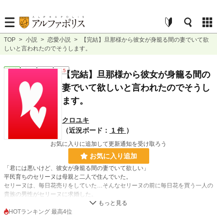
TOP
>
小説
>
恋愛小説
>
【完結】旦那様から彼女が身籠る間の妻でいて欲
しいと言われたのでそうします。
恋愛
完結
短編
R15
【完結】旦那様から彼女が身籠る間の
妻でいて欲しいと言われたのでそうし
ます。
クロユキ
（近況ボード：
1 件
）
お気に入りに追加して更新通知を受け取ろう
お気に入り追加
「君には悪いけど、彼女が身籠る間の妻でいて欲しい」
平民育ちのセリーヌは母親と二人で住んでいた。
セリーヌは、毎日花売りをしていた…そんなセリーヌの前に毎日花を買う一人の
貴族の男性がセリーヌに求婚した。
結婚後の初夜には夫は部屋には来なかった…屋敷内に夫はいるがセリーヌは会え
ないまま数日が経っていた。
HOTランキング 最高4位