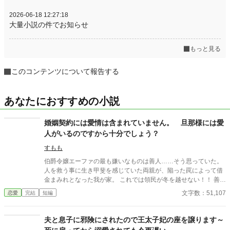
2026-06-18 12:27:18
大量小説の件でお知らせ
もっと見る
このコンテンツについて報告する
あなたにおすすめの小説
婚姻契約には愛情は含まれていません。 旦那様には愛
人がいるのですから十分でしょう？
すもも
伯爵令嬢エーファの最も嫌いなものは善人……そう思っていた。
人を救う事に生き甲斐を感じていた両親が、陥った罠によって借
金まみれとなった我が家。 これでは領民が冬を越せない！！ 善良
で善人で、人に尽くすのが好きな両親は何の迷いもなくこう言っ
文字数：51,107
恋愛
完結
短編
た。 『エーファ、君の結婚が決まったんだよ！！ 君が嫁ぐな
ら、お金をくれるそうだ！！ 領民のために尽くすのは領主とし
て当然の事。 多くの命が救えるなんて最高の幸福だろう。 そ
夫と息子に邪険にされたので王太子妃の座を譲ります～
れに公爵家に嫁げばお前も幸福になるに違いない。 これは全員