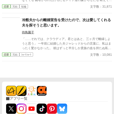
なくても 義母からの仕打ちにもメイド達の嫌がらせにも 耐えてき
た。 「もうおまえを愛していない」 結婚４年、やっと待望の第一
文字数：31,871
恋愛
完結
短編
子を産んだ。 義務でもあった男児を産んだ。 なのに 「不義の子
と去るがいい」 「あなたの子よ！」 「私の子はエリザベスだけ
だ」 夫は私を裏切っていた。 ＊ 作り話です ＊ 3万文字前後です
冷酷夫からの離婚宣告を受けたので、次は愛してくれる
＊ 完結保証付きです ＊ 暇つぶしにどうぞ
夫を探そうと思います。
待鳥園子
「……それでは、クラウディア。君とはあと、三ヶ月で離縁しよ
うと思う」 一年前に結婚した夫ジャレッドからの言葉に、私はま
ったく驚かなかった。 彼はずっと半分しか貴族の血を持たぬ私に
対し冷たく、いつかは離婚するだろうと思っていたからだ。 それ
文字数：10,081
恋愛
完結
ｼｮｰﾄｼｮｰﾄ
では、離婚までに新しい夫を見付けねばとやって来た夜会に、夫
ジャレッドが居て！？
アプリ一覧