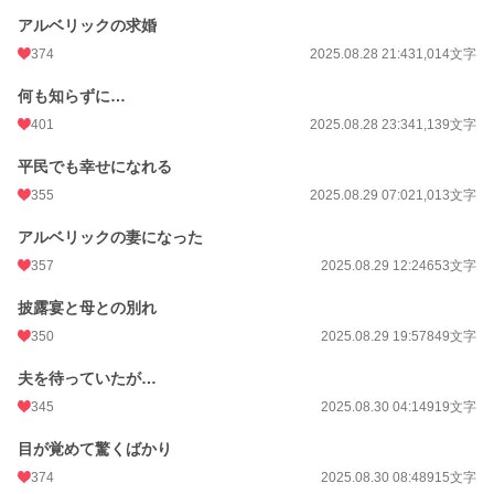
アルベリックの求婚
初回完結日時
2025.09.12 21:50
374
2025.08.28 21:43
1,014文字
週間ポイント
2,505 pt (3,951 位)
何も知らずに…
月間ポイント
16,488 pt (2,861 位)
401
2025.08.28 23:34
1,139文字
年間ポイント
1,412,998 pt (242 位)
平民でも幸せになれる
累計ポイント
1,414,198 pt (4,134 位)
355
2025.08.29 07:02
1,013文字
アルベリックの妻になった
357
2025.08.29 12:24
653文字
披露宴と母との別れ
350
2025.08.29 19:57
849文字
夫を待っていたが…
345
2025.08.30 04:14
919文字
目が覚めて驚くばかり
374
2025.08.30 08:48
915文字