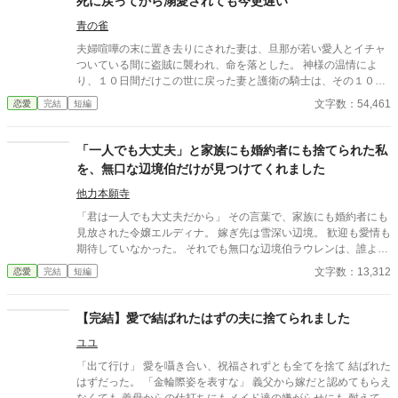
死に戻ってから溺愛されても今更遅い
が幸福になれる機会なんだ、当然嫁いでくれるよな？』 と……。
そして、夫となる男の屋敷にいたのは……三人の愛人だった。
青の雀
夫婦喧嘩の末に置き去りにされた妻は、旦那が若い愛人とイチャ
ついている間に盗賊に襲われ、命を落とした。 神様の温情によ
り、１０日間だけこの世に戻った妻と護衛の騎士は、その１０日
間の間に心残りを処分する。それは、娘の行く末と……もし、来
文字数：54,461
恋愛
完結
短編
世があるならば、今度は政略といえども夫以外の人の妻になると
いうこと。 もう二度と夫と出会いたくない彼女は、彼女を蔑ろに
してきた息子とも縁を切ることを決意する。 生まれかわった妻
「一人でも大丈夫」と家族にも婚約者にも捨てられた私
は、新しい人生を強く生きることを決意。 過去世と同じ轍を踏み
を、無口な辺境伯だけが見つけてくれました
たくない……
他力本願寺
「君は一人でも大丈夫だから」 その言葉で、家族にも婚約者にも
見放された令嬢エルディナ。 嫁ぎ先は雪深い辺境。 歓迎も愛情も
期待していなかった。 それでも無口な辺境伯ラウレンは、誰より
も先に彼女の疲れや我慢へ気づく。 「ここに居ていい」 その一言
文字数：13,312
恋愛
完結
短編
から始まった新しい暮らし。 白湯を沸かし、小さな異変へ気づ
き、人を支え続けるエルディナ。 そんな彼女を今度は支えたいと
願う辺境伯。 傷ついた二人が少しずつ心を通わせていく、優しく
【完結】愛で結ばれたはずの夫に捨てられました
温かな辺境スローライフ恋愛。
ユユ
「出て行け」 愛を囁き合い、祝福されずとも全てを捨て 結ばれた
はずだった。 「金輪際姿を表すな」 義父から嫁だと認めてもらえ