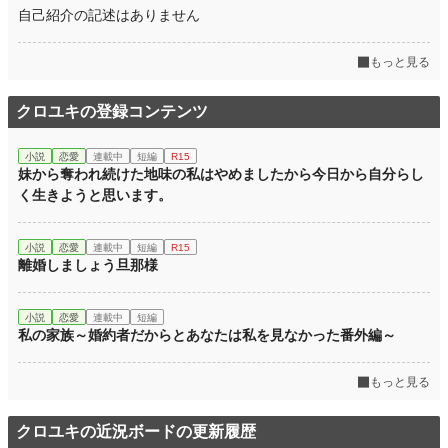
自己紹介の記述はありません
もっと見る
クロユキの登録コンテンツ
小説
恋愛
連載中
短編
R15
妹から奪われ続けた地味の私はやめましたから今日から自分らし
く生きようと思います。
小説
恋愛
連載中
短編
R15
離婚しましょう旦那様
小説
恋愛
連載中
短編
私の家族～婚約者だからとあなたは私を見なかった番外編～
もっと見る
クロユキの近況ボードの更新履歴