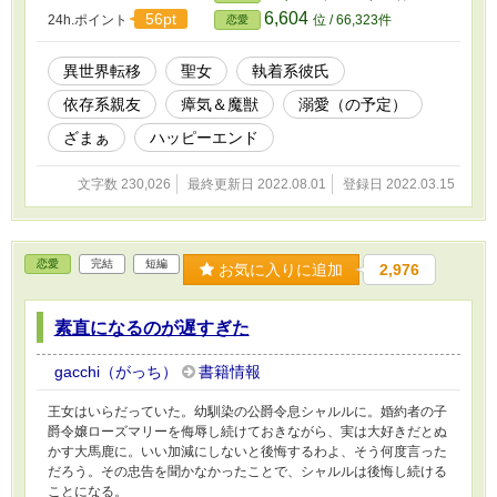
6,604
56pt
24h.ポイント
位 / 66,323件
恋愛
異世界転移
聖女
執着系彼氏
依存系親友
瘴気＆魔獣
溺愛（の予定）
ざまぁ
ハッピーエンド
文字数 230,026
最終更新日 2022.08.01
登録日 2022.03.15
恋愛
完結
短編
お気に入りに追加
2,976
素直になるのが遅すぎた
gacchi（がっち）
書籍情報
王女はいらだっていた。幼馴染の公爵令息シャルルに。婚約者の子
爵令嬢ローズマリーを侮辱し続けておきながら、実は大好きだとぬ
かす大馬鹿に。いい加減にしないと後悔するわよ、そう何度言った
だろう。その忠告を聞かなかったことで、シャルルは後悔し続ける
ことになる。