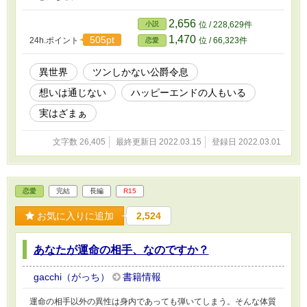
2,656
小説
位 / 228,629件
1,470
505pt
24h.ポイント
位 / 66,323件
恋愛
異世界
ツンしかない公爵令息
想いは通じない
ハッピーエンドの人もいる
実はざまぁ
文字数 26,405
最終更新日 2022.03.15
登録日 2022.03.01
恋愛
完結
長編
R15
お気に入りに追加
2,524
あなたが運命の相手、なのですか？
gacchi（がっち）
書籍情報
運命の相手以外の異性は身内であっても弾いてしまう。そんな体質