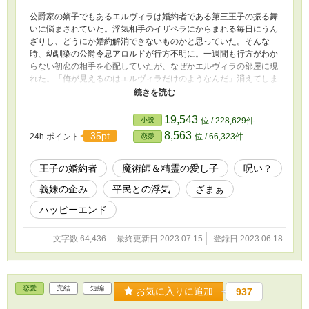
公爵家の嫡子でもあるエルヴィラは婚約者である第三王子の振る舞
いに悩まされていた。浮気相手のイザベラにからまれる毎日にうん
ざりし、どうにか婚約解消できないものかと思っていた。そんな
時、幼馴染の公爵令息アロルドが行方不明に。一週間も行方がわか
らない初恋の相手を心配していたが、なぜかエルヴィラの部屋に現
れた。「俺が見えるのはエルヴィラだけのようなんだ」消えてしま
ったアロルドは元に戻るのか？第三王子との婚約は無事に解消でき
るのか？
19,543
小説
位 / 228,629件
8,563
35pt
24h.ポイント
位 / 66,323件
恋愛
王子の婚約者
魔術師＆精霊の愛し子
呪い？
義妹の企み
平民との浮気
ざまぁ
ハッピーエンド
文字数 64,436
最終更新日 2023.07.15
登録日 2023.06.18
恋愛
完結
短編
お気に入りに追加
937