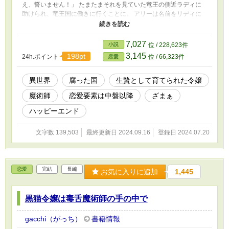
え、誓いません！」 たまたまそれを見ていた竜王の側近ラディに
助けられ、竜王国に働きに行くことに。 アリーは名前をリディに
変え、竜王国で魔術師として働く予定だったが、どうやら普通の人
ではなかったようで？
7,027
小説
位 / 228,623件
3,145
198pt
24h.ポイント
位 / 66,323件
恋愛
異世界
腐った国
生贄として育てられた令嬢
魔術師
恋愛要素は中盤以降
ざまぁ
ハッピーエンド
文字数 139,503
最終更新日 2024.09.16
登録日 2024.07.20
恋愛
完結
長編
お気に入りに追加
1,445
黒猫令嬢は毒舌魔術師の手の中で
gacchi（がっち）
書籍情報