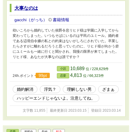
大事なのは
gacchi（がっち）
書籍情報
幼いころから婚約していた侯爵令息リヒド様は学園に入学してから
変わってしまった。いつもそばにいるのは平民のユミール。婚約者
である辺境伯令嬢の私との約束はないがしろにされていた。卒業し
たらさすがに離れるだろうと思っていたのに、リヒド様が向かう砦
にユミールも一緒に行くと聞かされ、我慢の限界が来てしまった。
リヒド様、あなたが大事なのは誰ですか？
10,689
小説
位 / 228,629件
4,813
99pt
24h.ポイント
位 / 66,323件
恋愛
婚約解消
浮気？
理解しない男
ざまぁ
ハッピーエンドじゃないよ。注意してね。
文字数 11,855
最終更新日 2023.03.15
登録日 2023.03.14
恋愛
連載中
長編
R15