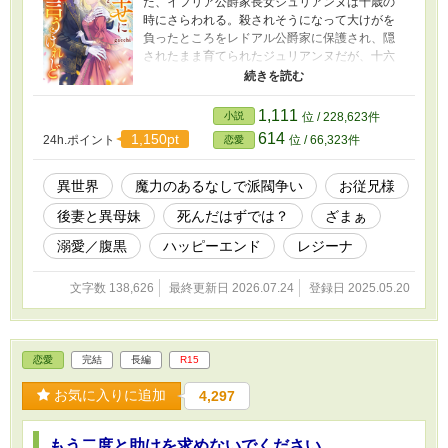
た、イフリア公爵家長女ジュリアンヌは十歳の
時にさらわれる。殺されそうになって大けがを
負ったところをレドアル公爵家に保護され、隠
されたまま育てられたジュリアンヌだが、十六
歳からの学園には通わなくてはいけない。死ん
だと思われていたジュリアンヌの登場で周りは
騒がしくなる。そして、元婚約者である第二王
1,111
小説
位 / 228,623件
子やイフリア公爵家に引き取られた異母妹シュ
614
1,150pt
24h.ポイント
位 / 66,323件
恋愛
ゼットに関わりたくないのにからまれることに
なる。ジュリアンヌは自分だけの幸せを探そう
とするけれど……。
異世界
魔力のあるなしで派閥争い
お従兄様
後妻と異母妹
死んだはずでは？
ざまぁ
溺愛／腹黒
ハッピーエンド
レジーナ
文字数 138,626
最終更新日 2026.07.24
登録日 2025.05.20
恋愛
完結
長編
R15
お気に入りに追加
4,297
もう二度と助けを求めないでください