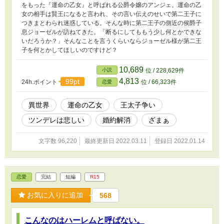
をもった『運命の乙女』と呼ばれる公爵令嬢のアンジェ。運命の乙
女の相手は賢王になると言われ、その言い伝えのせいで第二王子に
つきまとわられ迷惑している。そんな時に第二王子の側近の侯爵子
息ジョーゼルが訪ねてきた。「断るにしてももう少し何とかできな
いだろうか？」そんなことを言うくらいならジョーゼル様が第二王
子を何とかしてほしいのですけど？
10,689
小説
位 / 228,629件
4,813
99pt
24h.ポイント
位 / 66,323件
恋愛
異世界
運命の乙女
王太子争い
ツンデレは悲しい
婚約解消
ざまぁ
文字数 96,220
最終更新日 2022.03.11
登録日 2022.01.14
恋愛
完結
短編
R15
お気に入りに追加
568
こんなのはハーレムと呼ばない。