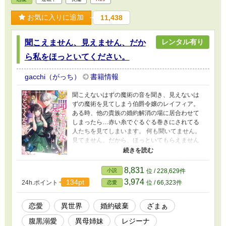
お気に入りに追加
11,438
レンタル有り
聞こえません、見えません、だか
ら私をほっといてください。
gacchi（がっち）
書籍情報
聞こえないはずの魔術の音を聞き、見えないは
ずの魔術を見てしまう伯爵令嬢のレイフィア。
ある時、他の貴族の婚約解消の場に居合わせて
しまったら…赤い糸でぐるぐる巻きにされてる
人たちを見てしまいます。 何も聞いてません。
見てません。だから、ほっといてもらえません
か？？ 第14回恋愛小説大賞読者賞ありがとうご
ざいました。 本編が書籍化しました。本編はレ
ンタルになりましたが、ジョージア編は引き続
8,831
小説
位 / 228,629件
き無料で読めます。
3,974
134pt
24h.ポイント
位 / 66,323件
恋愛
恋愛
異世界
婚約破棄
ざまぁ
腹黒溺愛
異母姉妹
レジーナ