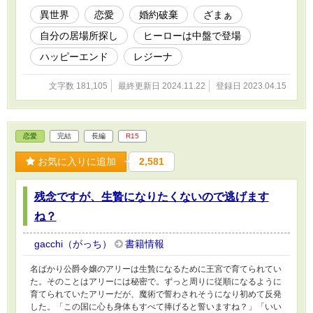
もしたのだが…。 奪われ続けても負けないリゼ
異世界
恋愛
婚約破棄
ざまぁ
ットを認めてくれる人が現れた一方で、奪うこ
自分の居場所探し
ヒーローは中盤で登場
としかしてこなかった者にはそれ相当の未来が
待っていた。
ハッピーエンド
レジーナ
文字数 181,105
最終更新日 2024.11.22
登録日 2023.04.15
恋愛
完結
長編
R15
お気に入りに追加
2,581
残念ですが、生贄になりたくないので逃げます
ね？
gacchi（がっち）
書籍情報
名ばかり公爵令嬢のアリーは生贄になるために王宮で育てられてい
た。そのことはアリーには秘密で。ずっと周りに従順になるように
育てられていたアリーだが、魔術で誓わされそうになり初めて反発
した。「この国に心も身体もすべて捧げると誓いますね？」「いい