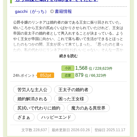
gacchi（がっち）
書籍情報
公爵令嬢のリンネアは婚約者の妹である王女に振り回されていた。
幼いころから王女の尻ぬぐいばかりさせられていたけれど、王女は
帝国の皇太子の婚約者として輿入れすることが決まっている。よう
やく王女が帝国に向かい、これで落ち着いて生活ができるとほっと
したのもつかの間、王女が戻って来てしまった。「思ったのと違っ
たの。私の代わりにリンネアが行けばいいじゃない」そんな一言か
ら代わりの婚約者として帝国に向かうことになったリンネア。処刑
されることも覚悟して向かったけれど……。
1,568
小説
位 / 228,623件
879
852pt
24h.ポイント
位 / 66,323件
恋愛
苦労人な主人公
王太子の婚約者
婚約解消される
困った王女様
尻拭いで代わりに婚約
魔力のある異世界
ざまぁ
ハッピーエンド
文字数 228,637
最終更新日 2026.03.26
登録日 2025.11.17