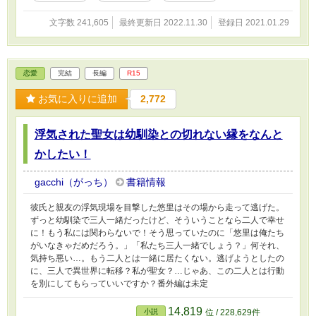
文字数 241,605
最終更新日 2022.11.30
登録日 2021.01.29
恋愛
完結
長編
R15
お気に入りに追加
2,772
浮気された聖女は幼馴染との切れない縁をなんと
かしたい！
gacchi（がっち）
書籍情報
彼氏と親友の浮気現場を目撃した悠里はその場から走って逃げた。
ずっと幼馴染で三人一緒だったけど、そういうことなら二人で幸せ
に！もう私には関わらないで！そう思っていたのに「悠里は俺たち
がいなきゃだめだろう。」「私たち三人一緒でしょう？」何それ、
気持ち悪い…。もう二人とは一緒に居たくない。逃げようとしたの
に、三人で異世界に転移？私が聖女？…じゃあ、この二人とは行動
を別にしてもらっていいですか？番外編は未定
14,819
小説
位 / 228,629件