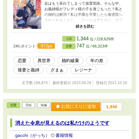
近はもう呆れてしまって放置気味。そんな中、
お義姉様がフレディ様の子を身ごもった？私と
の婚約は解消？私は学園を卒業したら修道院へ
入れられることに。…だったはずなのに、カフ
ェテリアでうたた寝していたら、私の運命は変
わってしまったようです。
1,344
小説
位 / 228,629件
747
972pt
24h.ポイント
位 / 66,323件
恋愛
恋愛
異世界
婚約破棄
年の差
後妻と義姉
ざまぁ
レジーナ
文字数 168,875
最終更新日 2023.09.29
登録日 2021.10.16
恋愛
完結
短編
お気に入りに追加
1,940
消えた令息が見えるのは私だけのようです
gacchi（がっち）
書籍情報