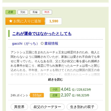
恋愛
完結
長編
R15
お気に入りに追加
1,590
これが運命ではなかったとしても
gacchi（がっち）
書籍情報
アントシュ王国に生まれたルーチェ王女は精霊付きのため、他人と
関わらないように隔離されていたが、家族には愛され不自由でも幸
せに育っていた。そんなある日、父と兄が叔父に毒を盛られ捕縛さ
れる事件が起こり、精霊に守られ無事だったルーチェは塔へと閉じ
込められる。半年後、ルーチェを助けてくれたのは隣国の国王の命
令で派遣されてきた王弟アルフレッド。保護されたルーチェは隣国
へと連れて行かれるが、そこでは生き別れの双子の妹シンディが王
女として育てられていた。
4,041
小説
位 / 228,623件
2,107
333pt
24h.ポイント
位 / 66,323件
恋愛
異世界
叔父のクーデター
生き別れの双子