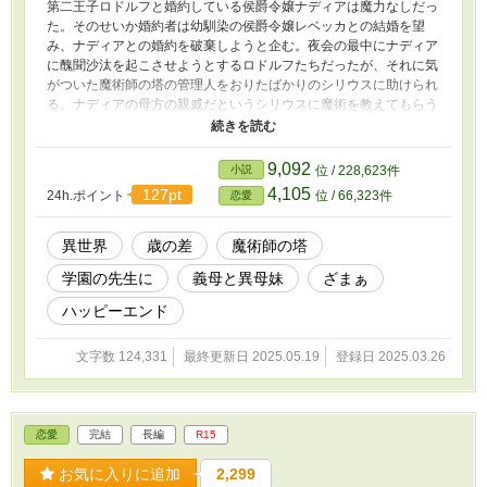
第二王子ロドルフと婚約している侯爵令嬢ナディアは魔力なしだっ
た。そのせいか婚約者は幼馴染の侯爵令嬢レベッカとの結婚を望
み、ナディアとの婚約を破棄しようと企む。夜会の最中にナディア
に醜聞沙汰を起こさせようとするロドルフたちだったが、それに気
がついた魔術師の塔の管理人をおりたばかりのシリウスに助けられ
る。ナディアの母方の親戚だというシリウスに魔術を教えてもらう
ことになったナディアは、シリウスの協力を得て反撃に出ることに
した。
9,092
小説
位 / 228,623件
4,105
127pt
24h.ポイント
位 / 66,323件
恋愛
異世界
歳の差
魔術師の塔
学園の先生に
義母と異母妹
ざまぁ
ハッピーエンド
文字数 124,331
最終更新日 2025.05.19
登録日 2025.03.26
恋愛
完結
長編
R15
お気に入りに追加
2,299