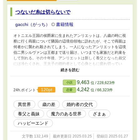
つないだ糸は切らないで
gacchi（がっち）
書籍情報
オトニエル王国の侯爵家に生まれたアンリエットは、八歳の時に視
察に行く両親について隣国の辺境伯領地に訪れたが、そこで両親は
何者かに襲われ殺されてしまう。一人になったアンリエットを辺境
伯二男シルヴァンは王都まで送り届け、いつまでも家族だと約束を
して別れる。その十年後、アンリエットは新しく養父となった叔父
には冷たくされ、王太子の婚約者として心身ともに疲れ切ってい
た。ついには義妹と婚約者の交換をちらつかされ何もかもが嫌にな
ったアンリエットは、平民になってシルヴァンに会いに行く。
9,463
小説
位 / 228,623件
4,242
120pt
24h.ポイント
位 / 66,323件
恋愛
異世界
歳の差
婚約者の交代
養父と義妹
魔力のある世界
ざまぁ
ハッピーエンド
文字数 132,149
最終更新日 2025.03.25
登録日 2025.01.27