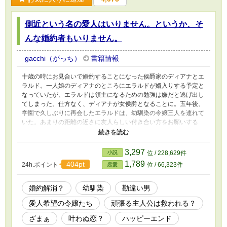
側近という名の愛人はいりません。というか、そ
んな婚約者もいりません。
gacchi（がっち）
書籍情報
十歳の時にお見合いで婚約することになった侯爵家のディアナとエ
ラルド。一人娘のディアナのところにエラルドが婿入りする予定と
なっていたが、エラルドは領主になるための勉強は嫌だと逃げ出し
てしまった。仕方なく、ディアナが女侯爵となることに。五年後、
学園で久しぶりに再会したエラルドは、幼馴染の令嬢三人を連れて
いた。あまりの距離の近さに友人らしい付き合い方をお願いする
が、一向に直す気配はない。卒業する学年になって、いい加減にし
てほしいと注意したディアナに、エラルドは令嬢三人を連れて婿入
りする気だと言った。
3,297
小説
位 / 228,629件
1,789
404pt
24h.ポイント
位 / 66,323件
恋愛
婚約解消？
幼馴染
勘違い男
愛人希望の令嬢たち
頑張る主人公は救われる？
ざまぁ
叶わぬ恋？
ハッピーエンド