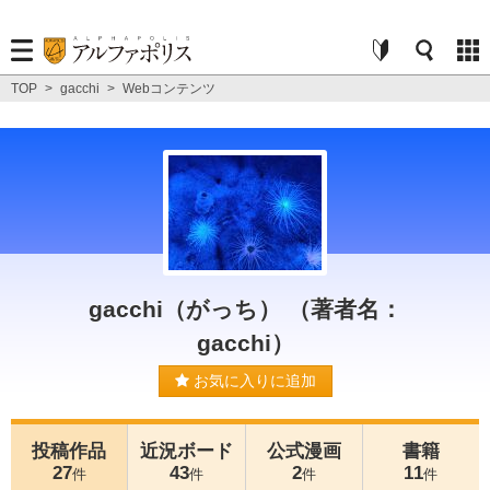
TOP
>
gacchi
>
Webコンテンツ
gacchi（がっち） （著者名：
gacchi）
お気に入りに追加
投稿作品
近況ボード
公式漫画
書籍
27
43
2
11
件
件
件
件