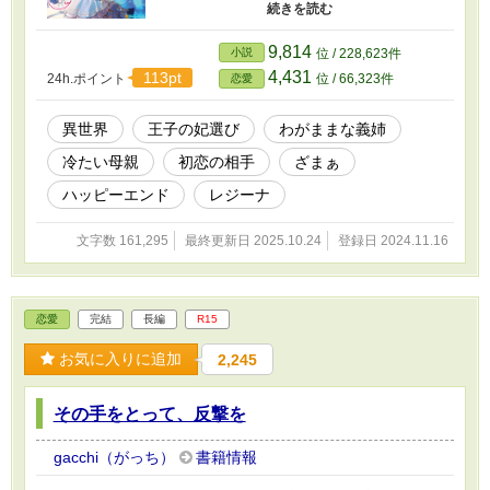
正しいのか悩み始めていた。そして、その頃、
双子である第一王子アレクシスと第二王子ラフ
ァエルの妃選びが始まる。どちらが王太子にな
9,814
小説
位 / 228,623件
るかは、その妃次第と言われていたが……
4,431
113pt
24h.ポイント
位 / 66,323件
恋愛
異世界
王子の妃選び
わがままな義姉
冷たい母親
初恋の相手
ざまぁ
ハッピーエンド
レジーナ
文字数 161,295
最終更新日 2025.10.24
登録日 2024.11.16
恋愛
完結
長編
R15
お気に入りに追加
2,245
その手をとって、反撃を
gacchi（がっち）
書籍情報