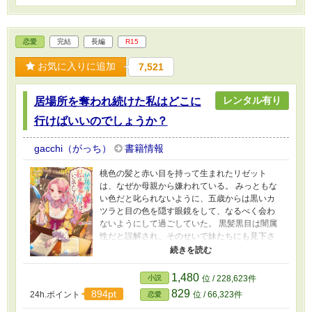
恋愛
完結
長編
R15
お気に入りに追加
7,521
レンタル有り
居場所を奪われ続けた私はどこに
行けばいいのでしょうか？
gacchi（がっち）
書籍情報
桃色の髪と赤い目を持って生まれたリゼット
は、なぜか母親から嫌われている。 みっともな
い色だと叱られないように、五歳からは黒いカ
ツラと目の色を隠す眼鏡をして、なるべく会わ
ないようにして過ごしていた。 黒髪黒目は闇属
性だと誤解され、そのせいで妹たちにも見下さ
れていたが、母親に怒鳴られるよりはましだと
思っていた。 十歳になった頃、三姉妹しかいな
い伯爵家を継ぐのは長女のリゼットだと父親か
1,480
小説
位 / 228,623件
ら言われ、王都で勉強することになる。 家族か
829
894pt
24h.ポイント
位 / 66,323件
恋愛
ら必要だと認められたいリゼットは領地を継ぐ
ための仕事を覚え、伯爵令息のダミアンと婚約