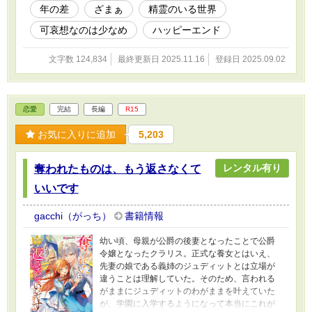
年の差
ざまぁ
精霊のいる世界
可哀想なのは少なめ
ハッピーエンド
文字数 124,834
最終更新日 2025.11.16
登録日 2025.09.02
恋愛
完結
長編
R15
お気に入りに追加
5,203
レンタル有り
奪われたものは、もう返さなくて
いいです
gacchi（がっち）
書籍情報
幼い頃、母親が公爵の後妻となったことで公爵
令嬢となったクラリス。正式な養女とはいえ、
先妻の娘である義姉のジュディットとは立場が
違うことは理解していた。そのため、言われる
がままにジュディットのわがままを叶えていた
が、学園に入学するようになって本当にこれが