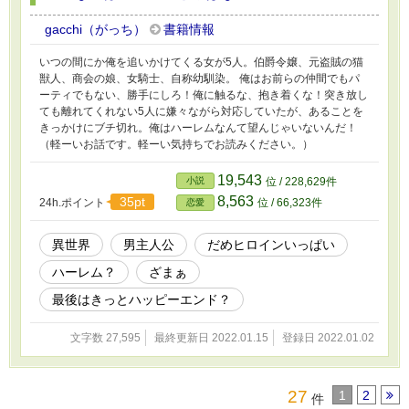
gacchi（がっち）
書籍情報
いつの間にか俺を追いかけてくる女が5人。伯爵令嬢、元盗賊の猫
獣人、商会の娘、女騎士、自称幼馴染。 俺はお前らの仲間でもパ
ーティでもない、勝手にしろ！俺に触るな、抱き着くな！突き放し
ても離れてくれない5人に嫌々ながら対応していたが、あることを
きっかけにブチ切れ。俺はハーレムなんて望んじゃいないんだ！
（軽ーいお話です。軽ーい気持ちでお読みください。）
19,543
小説
位 / 228,629件
8,563
35pt
24h.ポイント
位 / 66,323件
恋愛
異世界
男主人公
だめヒロインいっぱい
ハーレム？
ざまぁ
最後はきっとハッピーエンド？
文字数 27,595
最終更新日 2022.01.15
登録日 2022.01.02
27
1
2
件