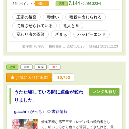
7,144
49pt
24h.ポイント
位 / 66,323件
恋愛
王家の後宮
毒使い
暗殺を命じられる
従属させられている
竜人と番
変わり者の薬師
ざまぁ
ハッピーエンド
文字数 70,988
最終更新日 2024.01.20
登録日 2023.12.23
恋愛
完結
長編
R15
お気に入りに追加
10,753
レンタル有り
うたた寝している間に運命が変わ
りました。
gacchi（がっち）
書籍情報
優柔不断な第三王子フレディ様の婚約者とし
て、幼いころから色々と苦労してきたけど、最