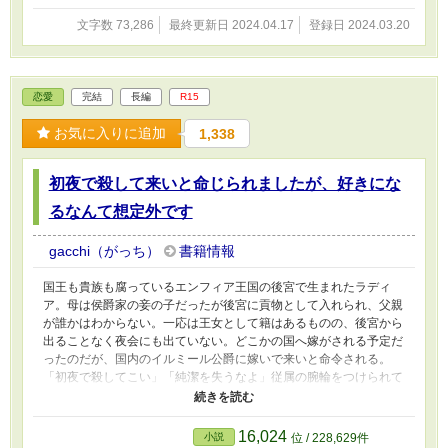
文字数 73,286
最終更新日 2024.04.17
登録日 2024.03.20
恋愛
完結
長編
R15
お気に入りに追加
1,338
初夜で殺して来いと命じられましたが、好きにな
るなんて想定外です
gacchi（がっち）
書籍情報
国王も貴族も腐っているエンフィア王国の後宮で生まれたラディ
ア。母は侯爵家の妾の子だったが後宮に貢物として入れられ、父親
が誰かはわからない。一応は王女として籍はあるものの、後宮から
出ることなく夜会にも出ていない。どこかの国へ嫁がされる予定だ
ったのだが、国内のイルミール公爵に嫁いで来いと命令される。
「初夜で殺してこい」「純潔を失うなよ」従属の腕輪をつけられて
いるラディアは国王に逆らうことができない。あきらめて向かった
公爵領だったのだが、ラディアを待っていたのは竜の血をひく公爵
だった。
16,024
小説
位 / 228,629件