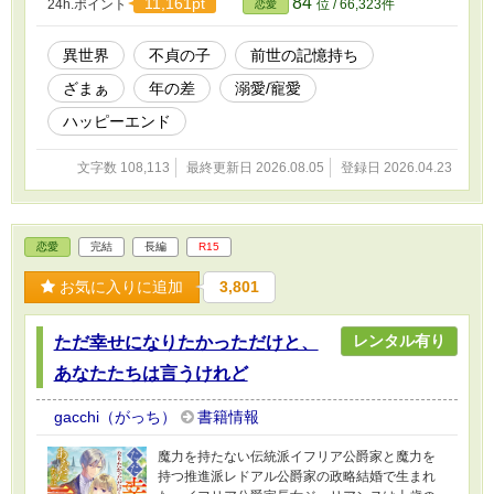
84
11,161pt
24h.ポイント
位 / 66,323件
恋愛
異世界
不貞の子
前世の記憶持ち
ざまぁ
年の差
溺愛/寵愛
ハッピーエンド
文字数 108,113
最終更新日 2026.08.05
登録日 2026.04.23
恋愛
完結
長編
R15
お気に入りに追加
3,801
レンタル有り
ただ幸せになりたかっただけと、
あなたたちは言うけれど
gacchi（がっち）
書籍情報
魔力を持たない伝統派イフリア公爵家と魔力を
持つ推進派レドアル公爵家の政略結婚で生まれ