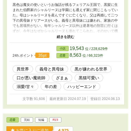
黒色は魔女の使いというお伽話が残るフェリアル王国で、黒髪に生
まれた伯爵家のシャルリーヌは学園にも通えず家に閉じこもってい
た。母はシャルリーヌを産んですぐに亡くなり、父は再婚して二つ
下の異母妹ドリアーヌがいる。義母と異母妹には嫌われ、家族の中
でも居場所がない。毎年シャルリーヌ以外は避暑地の別荘に行くは
ずが、今年はなぜかシャルリーヌも連れてこられた。そのせいで機
嫌が悪いドリアーヌに殺されかけ、逃げた先で知らない令息に助け
られる。ドリアーヌの攻撃魔術から必死で逃げたシャルリーヌは黒
猫の姿になってしまっていた。多分、いつもよりもゆるーい感じの
19,543
小説
位 / 228,629件
作品になるはず。
8,563
35pt
24h.ポイント
位 / 66,323件
恋愛
異世界
義母と異母妹
黒が嫌われる世界
口が悪い魔術師
ざまぁ
黒猫可愛い
溺愛/甘々
年の差
ハッピーエンド
文字数 91,606
最終更新日 2024.07.19
登録日 2024.06.13
恋愛
完結
短編
R15
お気に入りに追加
4,975