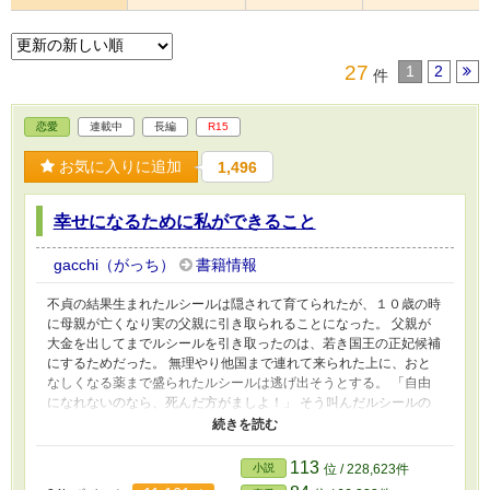
27
1
2
件
恋愛
連載中
長編
R15
お気に入りに追加
1,496
幸せになるために私ができること
gacchi（がっち）
書籍情報
不貞の結果生まれたルシールは隠されて育てられたが、１０歳の時
に母親が亡くなり実の父親に引き取られることになった。 父親が
大金を出してまでルシールを引き取ったのは、若き国王の正妃候補
にするためだった。 無理やり他国まで連れて来られた上に、おと
なしくなる薬まで盛られたルシールは逃げ出そうとする。 「自由
になれないのなら、死んだ方がましよ！」 そう叫んだルシールの
言葉を信じずに国王レオンハルトは剣を差し出してしまった。 迷
わず剣で自分の身体を切りつけたルシールは、意識を失いながら前
世がレオンハルトの婚約者候補だったことを思い出していた。
113
小説
位 / 228,623件