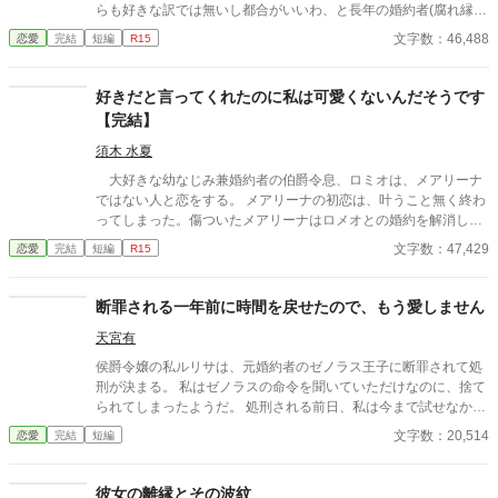
らも好きな訳では無いし都合がいいわ、と長年の婚約者(腐れ縁)
だったディオルにお別れを申し出た。 ところがその出来事の裏
文字数：46,488
恋愛
完結
短編
R15
側にはある双子が絡んでいて…？ だる絡みをしてくる美しい双
子の兄妹(？)と、のんびりかつ冷静なアリエットのお話。 ※毎
度ですが空想であり、架空のお話です。史実に全く関係ありませ
好きだと言ってくれたのに私は可愛くないんだそうです
ん。 ヨーロッパの雰囲気出してますが、別物です。
【完結】
須木 水夏
大好きな幼なじみ兼婚約者の伯爵令息、ロミオは、メアリーナ
ではない人と恋をする。 メアリーナの初恋は、叶うこと無く終わ
ってしまった。傷ついたメアリーナはロメオとの婚約を解消し距
離を置くが、彼の事で心に傷を負い忘れられずにいた。どうにか
文字数：47,429
恋愛
完結
短編
R15
して彼を忘れる為にメアが頼ったのは、友人達に誘われた夜会。
最初は遊びでも良いのじゃないの、と焚き付けられて。 (そう
ね、新しい恋を見つけましょう。その方が手っ取り早いわ。) ※
断罪される一年前に時間を戻せたので、もう愛しません
ご都合主義です。変な法律出てきます。ふわっとしてます。 ※ヒ
天宮有
ーローは変わってます。 ※主人公は無意識でざまぁする系です。
※誤字脱字すみません。
侯爵令嬢の私ルリサは、元婚約者のゼノラス王子に断罪されて処
刑が決まる。 私はゼノラスの命令を聞いていただけなのに、捨て
られてしまったようだ。 処刑される前日、私は今まで試せなかっ
た時間を戻す魔法を使う。 魔法は成功して一年前に戻ったから、
文字数：20,514
恋愛
完結
短編
私はゼノラスを許しません。
彼女の離縁とその波紋