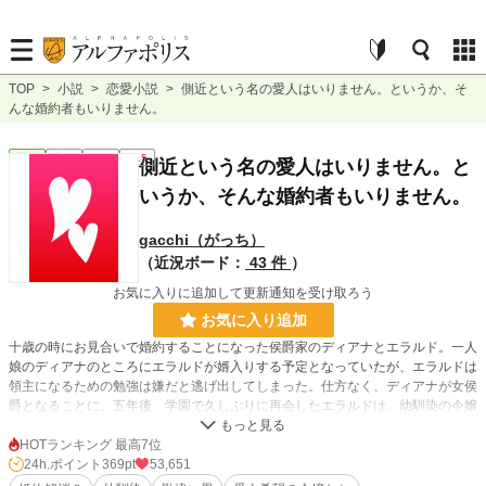
TOP
>
小説
>
恋愛小説
>
側近という名の愛人はいりません。というか、そ
んな婚約者もいりません。
恋愛
完結
短編
R15
側近という名の愛人はいりません。と
いうか、そんな婚約者もいりません。
gacchi（がっち）
（近況ボード：
43 件
）
お気に入りに追加して更新通知を受け取ろう
お気に入り追加
十歳の時にお見合いで婚約することになった侯爵家のディアナとエラルド。一人
娘のディアナのところにエラルドが婿入りする予定となっていたが、エラルドは
領主になるための勉強は嫌だと逃げ出してしまった。仕方なく、ディアナが女侯
爵となることに。五年後、学園で久しぶりに再会したエラルドは、幼馴染の令嬢
三人を連れていた。あまりの距離の近さに友人らしい付き合い方をお願いする
が、一向に直す気配はない。卒業する学年になって、いい加減にしてほしいと注
HOTランキング 最高7位
意したディアナに、エラルドは令嬢三人を連れて婿入りする気だと言った。
24h.ポイント
369pt
53,651