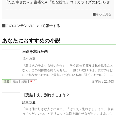
「ただ幸せに～」書籍化＆「あな捨て」コミカライズのお知らせ
もっと見る
このコンテンツについて報告する
あなたにおすすめの小説
王命を忘れた恋
須木 水夏
『君はあの子よりも強いから』 そう言って貴方は私を見ること
なく、この関係性を終わらせた。 強くいなければ、貴方のそば
にいれなかったのに？貴方のそばにいる為に強くいたのに？ そ
んな痛む心を隠し。ユリアーナはただ静かに微笑むと、承知を告
文字数：21,463
恋愛
完結
短編
R15
げた。
【完結】え、別れましょう？
須木 水夏
「実は他に好きな人が出来て」 「は？え？別れましょう？」 何言
ってんだこいつ、とアリエットは目を瞬かせながらも。まあこち