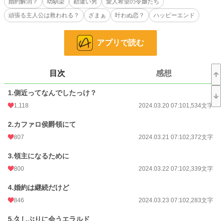
婚約解消？
幼馴染
勘違い男
愛人希望の令嬢たち
小説
3,647 位 / 228,635 件
頑張る主人公は救われる？
ざまぁ
叶わぬ恋？
ハッピーエンド
恋愛
1,956 位 / 66,326 件
アプリで読む
お気に入り
4,975
24h.ポイント
369 pt
目次
感想
文字数
73,286
1.側近ってなんでしたっけ？
更新日時
2024.04.17 07:10
1,118
2024.03.20 07:10
1,534文字
初回公開日時
2024.03.20 07:10
2.カファロ侯爵領にて
初回完結日時
2024.04.18 12:27
807
2024.03.21 07:10
2,372文字
週間ポイント
3,051 pt (3,278 位)
3.領主になるために
月間ポイント
29,187 pt (1,612 位)
800
2024.03.22 07:10
2,339文字
年間ポイント
222,988 pt (2,776 位)
4.婚約は継続だけど
846
2024.03.23 07:10
2,283文字
累計ポイント
4,092,147 pt (1,046 位)
5.久しぶりに会うエラルド