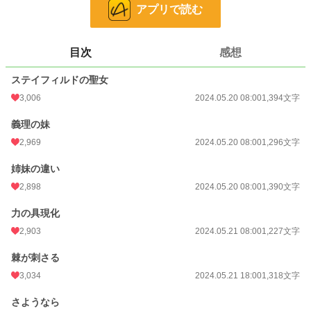
そんな痛む心を隠し。ユリアーナはただ静かに微笑むと、承知を告げた。
アプリで読む
小説
158 位 / 228,849 件
目次
感想
恋愛
107 位 / 66,374 件
ステイフィルドの聖女
お気に入り
5,695
3,006
2024.05.20 08:00
1,394文字
24h.ポイント
8,143 pt
義理の妹
文字数
21,463
2,969
2024.05.20 08:00
1,296文字
更新日時
2024.05.25 18:00
姉妹の違い
初回公開日時
2024.05.20 08:00
2,898
2024.05.20 08:00
1,390文字
初回完結日時
2024.05.25 18:39
力の具現化
週間ポイント
11,364 pt (857 位)
2,903
2024.05.21 08:00
1,227文字
月間ポイント
44,172 pt (1,031 位)
棘が刺さる
3,034
2024.05.21 18:00
1,318文字
年間ポイント
605,401 pt (784 位)
さようなら
累計ポイント
2,964,129 pt (1,656 位)