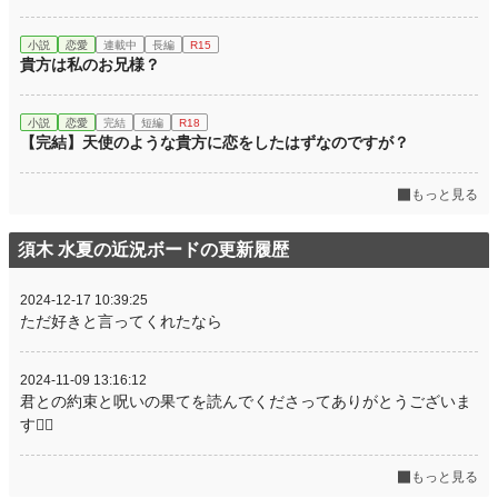
小説
恋愛
連載中
長編
R15
貴方は私のお兄様？
小説
恋愛
完結
短編
R18
【完結】天使のような貴方に恋をしたはずなのですが？
もっと見る
須木 水夏の近況ボードの更新履歴
2024-12-17 10:39:25
ただ好きと言ってくれたなら
2024-11-09 13:16:12
君との約束と呪いの果てを読んでくださってありがとうございま
す🙇‍♀️
もっと見る