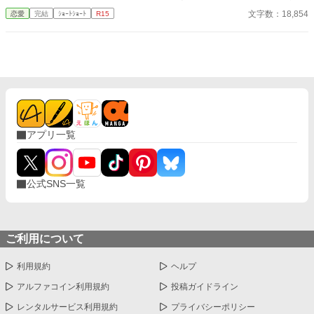
ことになる。 たが、それに違和感を抱くようになる。 ロベルト殿
文字数：18,854
恋愛
完結
ｼｮｰﾄｼｮｰﾄ
R15
下視点がおもになります。 前作を多少引きずってはいますが、今
回は暗くはないです！！ 11話完結です。 この度改編した(ストー
リーは変わらず)をなろうさんに投稿しました。
アプリ一覧
公式SNS一覧
ご利用について
利用規約
ヘルプ
アルファコイン利用規約
投稿ガイドライン
レンタルサービス利用規約
プライバシーポリシー