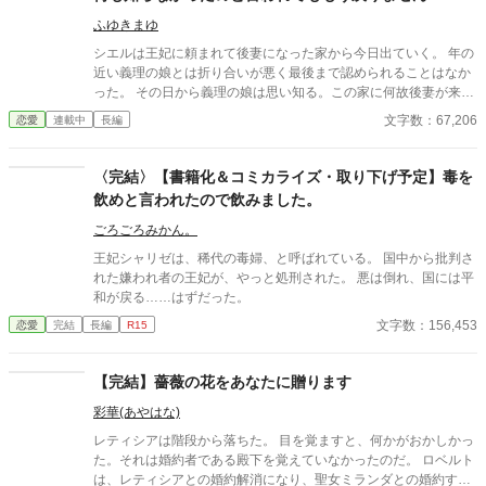
ふゆきまゆ
シエルは王妃に頼まれて後妻になった家から今日出ていく。 年の
近い義理の娘とは折り合いが悪く最後まで認められることはなか
った。 その日から義理の娘は思い知る。この家に何故後妻が来て
どれ程支えられていたのかを。 ●貴族の事情と現代の事情って違
文字数：67,206
恋愛
連載中
長編
うよねとふと思いついた話です 話を追加しようと思うので少し伸
びます。どのくらいかはまだ。
〈完結〉【書籍化＆コミカライズ・取り下げ予定】毒を
飲めと言われたので飲みました。
ごろごろみかん。
王妃シャリゼは、稀代の毒婦、と呼ばれている。 国中から批判さ
れた嫌われ者の王妃が、やっと処刑された。 悪は倒れ、国には平
和が戻る……はずだった。
文字数：156,453
恋愛
完結
長編
R15
【完結】薔薇の花をあなたに贈ります
彩華(あやはな)
レティシアは階段から落ちた。 目を覚ますと、何かがおかしかっ
た。それは婚約者である殿下を覚えていなかったのだ。 ロベルト
は、レティシアとの婚約解消になり、聖女ミランダとの婚約する