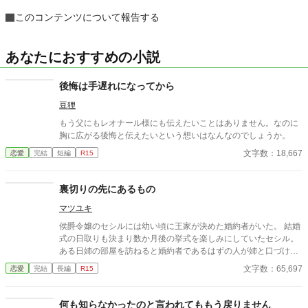
このコンテンツについて報告する
あなたにおすすめの小説
後悔は手遅れになってから
豆狸
もう父にもレオナール様にも伝えたいことはありません。なのに
胸に広がる後悔と伝えたいという想いはなんなのでしょうか。
文字数：18,667
恋愛
完結
短編
R15
裏切りの先にあるもの
マツユキ
侯爵令嬢のセシルには幼い頃に王家が決めた婚約者がいた。 結婚
式の日取りも決まり数か月後の挙式を楽しみにしていたセシル。
ある日姉の部屋を訪ねると婚約者であるはずの人が姉と口づけを
かわしている所に遭遇する。傷つくセシルだったが新たな出会い
文字数：65,697
恋愛
完結
長編
R15
がセシルを幸せへと導いていく。
何も知らなかったのと言われてももう戻りません