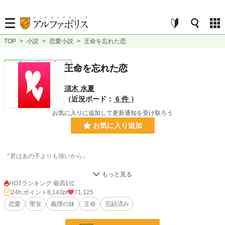
TOP
>
小説
>
恋愛小説
>
王命を忘れた恋
恋愛
完結
短編
R15
王命を忘れた恋
須木 水夏
（近況ボード：
6 件
）
お気に入りに追加して更新通知を受け取ろう
お気に入り追加
『君はあの子よりも強いから』
そう言って貴方は私を見ることなく、この関係性を終わらせた。
HOTランキング 最高1位
24h.ポイント
8,143pt
71,125
強くいなければ、貴方のそばにいれなかったのに？貴方のそばにいる為に強く
恋愛
聖女
義理の妹
王命
完結済み
いたのに？