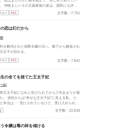
。 妃はまだ小さい娘を抱えて、夫に寄り添ってい
族家族の姿は、国民にも評判
よかった。 側室を取ることもなく、子に恵まれた
文字数：7,791
ﾄｼｮｰﾄ
R15
妃を優しく見つめ、妃も王太子を愛
つめ返す。 王太子は今日、父から王の座を譲
り受けた。 新たな国王の誕生だった。
この恋は幻だから
狸
約を解消された侯爵令嬢の元へ、魅了から解放され
王太子が訪れる。
文字数：7,842
ﾄｼｮｰﾄ
R15
人生の全てを捨てた王太子妃
つ刻
然王太子妃になれと告げられてから三年あまりが過
た。 傍目からは“幸せな王太子妃”に見える私。 だ
は･･･ 受け入れているけど、受け入れられな
王太子妃と彼女を取り巻く人々の話。 ※※※幸せ
文字数：22,839
編
話とは言い難いです※※※ タグをよく見て読んで
ださい。ハッピーエンドが好みの方(一方通行の愛
駄目な方も)はブラウザバックをお勧めします。 ※
笑う令嬢は毒の杯を傾ける
編六話＋番外編六話の全十二話。 ※番外編の王太