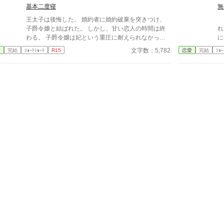
基本二度寝
無
子
王太子は後悔した。 婚約者に婚約破棄を突きつけ、
そ
子爵令嬢と結ばれた。 しかし、甘い恋人の時間は終
れ
わる。 子爵令嬢は妃という重圧に耐えられなかっ
に
た。 彼女だったなら、こうはならなかった。 婚約者
文字数：5,782
愛
完結
ｼｮｰﾄｼｮｰﾄ
R15
恋愛
完結
ｼｮｰ
と結婚し、子爵令嬢を側妃にしていれば。 後悔の
日々だった。