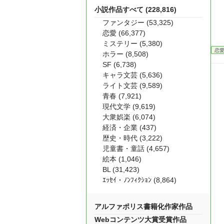
小説作品すべて (228,816)
ファンタジー (53,325)
恋愛 (66,377)
ミステリー (5,380)
恋
ホラー (8,508)
SF (6,738)
キャラ文芸 (5,636)
ライト文芸 (9,589)
青春 (7,921)
現代文学 (9,619)
大衆娯楽 (6,074)
経済・企業 (437)
歴史・時代 (3,222)
児童書・童話 (4,657)
絵本 (1,046)
BL (31,423)
ｴｯｾｲ・ﾉﾝﾌｨｸｼｮﾝ (8,864)
アルファポリス書籍化作家作品
Webコンテンツ大賞受賞作品