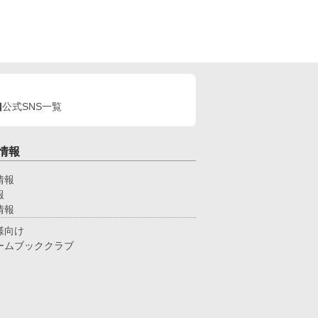
公式SNS一覧
情報
情報
報
情報
様向け
ームブッククラブ