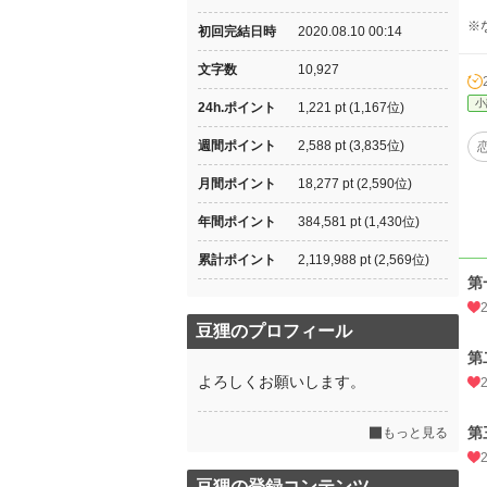
※
初回完結日時
2020.08.10 00:14
文字数
10,927
小
24h.ポイント
1,221 pt (1,167位)
週間ポイント
2,588 pt (3,835位)
月間ポイント
18,277 pt (2,590位)
年間ポイント
384,581 pt (1,430位)
累計ポイント
2,119,988 pt (2,569位)
第
豆狸のプロフィール
第
よろしくお願いします。
第
もっと見る
豆狸の登録コンテンツ