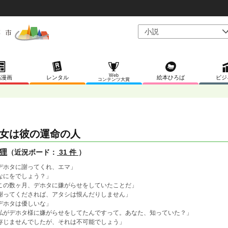
Web
稿漫画
レンタル
絵本ひろば
ビジ
コンテンツ大賞
女は彼の運命の人
狸
（近況ボード：
31 件
）
デホタに謝ってくれ、エマ」
なにをでしょう？」
この数ヶ月、デホタに嫌がらせをしていたことだ」
謝ってくだされば、アタシは恨んだりしません」
デホタは優しいな」
私がデホタ様に嫌がらせをしてたんですって。あなた、知っていた？」
存じませんでしたが、それは不可能でしょう」