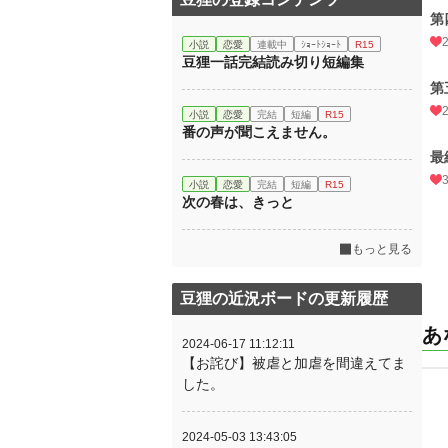
第
小説
恋愛
連載中
ｼｮｰﾄｼｮｰﾄ
R15
豆狸一話完結読み切り短編集
第
小説
恋愛
完結
短編
R15
番の声が聞こえません。
最
小説
恋愛
完結
短編
R15
次の春は、きっと
もっと見る
豆狸の近況ボードの更新履歴
あ
2024-06-17 11:12:11
【お詫び】被虐と加虐を間違えてま
した。
2024-05-03 13:43:05