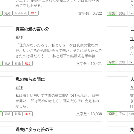
ン王子。 爪弾きにされた令嬢エメラインは覚悟を決
る
めて立ち上がる。
た。 仲睦まじいその王
が
文字数：6,722
愛
完結
ｼｮｰﾄｼｮｰﾄ
R15
恋愛
完結
ｼｮｰ
王家。 王太子は
しく見
真実の愛の言い分
豆狸
豆
「仕方がないだろう。私とリューゲは真実の愛なの
婚
だ。幼いころから想い合って来た。そこに割り込んで
た
きたのは君だろう！」 私と殿下の結婚式を半年後に
控えた時期におっしゃることではありませんわね。
恋愛
完結
ｼｮｰ
文字数：10,421
愛
完結
短編
R15
私の知らぬ間に
豆狸
八
私は激しい勢いで学園の壁に叩きつけられた。 背中
突
が痛い。 私は死ぬのかしら。死んだら彼に会えるの
ぎ
かしら。
けど本当
い
文字数：13,038
愛
完結
短編
R15
恋愛
完結
短
な
く
が
過去に戻った筈の王
本