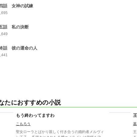
四話 女神の試練
2,695
五話 私の決断
2,649
終話 彼の運命の人
3,441
なたにおすすめの小説
もう終わってますわ
こもろう
基
聖女ローラとばかり親しく付き合うの婚約者メルヴィ
王