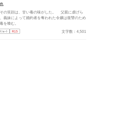
色
視点はヤンデレ注意報が発令されています。
の笑顔は、甘い毒の味がした。 父親に虐げら
、義妹によって婚約者を奪われた令嬢は復讐のため
毒を喰む。
文字数：4,501
ﾄｼｮｰﾄ
R15