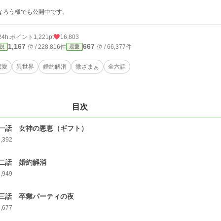
なろう様でも公開中です。
24h.ポイント
1,221pt
16,803
1,167
667
位 / 228,816件
位 / 66,377件
説
恋愛
恋愛
異世界
婚約解消
微ざまぁ
全六話
目次
一話 女神の恩恵（ギフト）
2,392
二話 婚約解消
2,949
三話 卒業パーティの夜
2,677