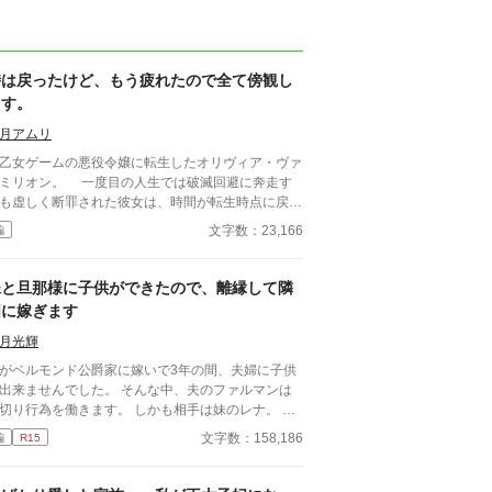
時は戻ったけど、もう疲れたので全て傍観し
ます。
月アムリ
女ゲームの悪役令嬢に転生したオリヴィア・ヴァ
オン。 一度目の人生では破滅回避に奔走す
も虚しく断罪された彼女は、時間が転生時点に戻っ
二度目の人生で、全てを諦めていた。 もう疲れ
文字数：23,166
編
。どうせ無駄なら、せめて断罪の日まで穏やかに眠
て過ごしたい──そう願い、積極的に引きこもり傍
決め込むオリヴィア。 だが、一周目では冷淡
妹と旦那様に子供ができたので、離縁して隣
ったはずの婚約者・セドリック王子が、なぜか彼女
国に嫁ぎます
献身的な優しさを見せ、「今度こそ、私が君を守
誓うのだ。 運命に抗う気力さえ失った令嬢
月光輝
、思いがけない波乱に巻き込まれていく。全てを諦
がベルモンド公爵家に嫁いで3年の間、夫婦に子供
たはずの人生で、彼女を待ち受ける未来とは──
出来ませんでした。 そんな中、夫のファルマンは
切り行為を働きます。 しかも相手は妹のレナ。 最
は夫を叱っていた義両親でしたが、レナに子供が出
文字数：158,186
編
R15
たと知ると私を責めだしました。 夫も婚約中から
からの愛は感じていないと口にしており、あの頃に
約破棄していればと謝罪すらしません。 最後に