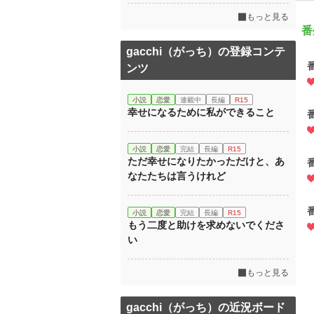
もっと見る
番
gacchi（がっち）の登録コンテ
ンツ
小説
恋愛
連載中
長編
R15
幸せになるために私ができること
小説
恋愛
完結
長編
R15
ただ幸せになりたかっただけと、あ
なたたちは言うけれど
小説
恋愛
完結
長編
R15
もう二度と助けを求めないでくださ
い
もっと見る
gacchi（がっち）の近況ボード