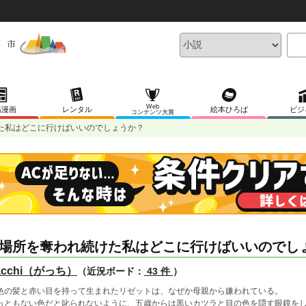
Web
稿漫画
レンタル
絵本ひろば
ビジ
コンテンツ大賞
た私はどこに行けばいいのでしょうか？
場所を奪われ続けた私はどこに行けばいいのでし
acchi（がっち）
（近況ボード：
43 件
）
色の髪と赤い目を持って生まれたリゼットは、なぜか母親から嫌われている。
っともない色だと叱られないように、五歳からは黒いカツラと目の色を隠す眼鏡を