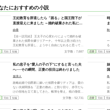
なたにおすすめの小説
王妃教育を辞退したら「困る」と国王陛下が
直接迎えに来ました ～婚約破棄された私に、
王太子ではなく国王陛下が求婚してきます〜
由香
秋
【全一話完結】 王太子の心変わりによって婚約を破
乙
棄された侯爵令嬢リリアーナ。 十年以上受け続けた
ーミリ
王妃教育も辞退し、ようやく自由になれると思ってい
る
た。 ところが数日後、侯爵家を訪れたのは国王陛下
た
文字数：7,687
愛
完結
短編
恋愛
完結
短
本人。 「王妃教育を辞退されると困る。私の妃にな
た
ってほしい」 努力を踏みにじった王太子はすべてを
っ
失い、選ばれたのは誠実に生きてきた彼女だった。
観を
私の息子を“愛人の子の下”にすると言った夫
これは、年上国王に溺愛されながら、世界一幸せな王
だ
へ──その瞬間、正妻の役目は終わりました
妃になるまでの逆転ラブストーリー。
に
る」と
放浪人
冬
が
政略結婚で伯爵家に嫁いだ侯爵令嬢リディアは、愛の
私
め
ない夫婦関係を「正妻の務め」と割り切り、赤字だら
は
けの領地を立て直してきた。帳簿を整え、税の徴収を
裏
正し、交易路を広げ、収穫が不安定な年には備蓄を回
初
文字数：52,731
愛
完結
短編
恋愛
完結
長
す――伯爵家の体裁を保ってきたのは、いつも彼女の
来
実務だった。 だがある日、夫オスヴァルドが屋敷に
私
連れ帰ったのは“幼馴染”の女とその息子。 「彼女は可
婚