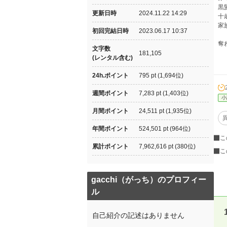
黒
更新日時
2024.11.22 14:29
十
家
初回完結日時
2023.06.17 10:37
奪
文字数
181,105
(レンタル含む)
24h.ポイント
795 pt (1,694位)
週間ポイント
7,283 pt (1,403位)
小
月間ポイント
24,511 pt (1,935位)
年間ポイント
524,501 pt (964位)
こ
累計ポイント
7,962,616 pt (380位)
こ
gacchi（がっち）のプロフィー
ル
自己紹介の記述はありません