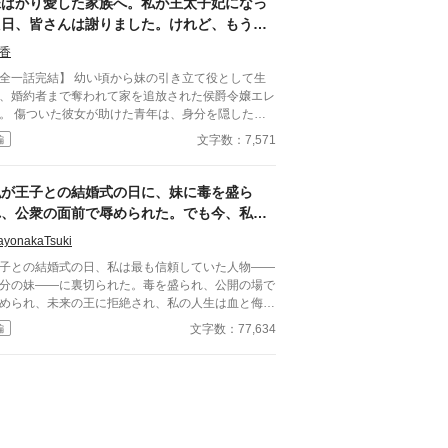
妹ばかり愛した家族へ。私が王太子妃になっ
、二人と子供の幸せを害する権利はないと言われて
た日、皆さんは謝りました。けれど、もう遅
縁させられてしまいます。 それからまもなくし
いのです
、隣国の王子であるレオン殿下が我が家に現れまし
香
。 「約束どおり、私の妻になってもらうぞ」 確か
話完結】 幼い頃から妹の引き立て役として生
そんな約束をした覚えがあるような気がしますが、
、婚約者まで奪われて家を追放された侯爵令嬢エレ
下はまだ5歳だったような……。 言われるがまま
けた青年は、身分を隠した王
隣国へ向かった私。 その頃になって、子供が出
た。 一年後、王太子妃となったエレナの前
文字数：7,571
編
ない理由は元旦那にあることが発覚して――。 ベ
現れたのは、今さら「家族だから」と擦り寄ってく
モンド公爵家ではひと悶着起こりそうらしいのです
妹。 けれど彼女は、もう二度と振り返らな
、もう私には関係ありません。 ※ざまぁパートは
。
私が王子との結婚式の日に、妹に毒を盛ら
16話〜です
れ、公衆の面前で辱められた。でも今、私は
時を戻し、運命を変えに来た。
ayonakaTsuki
子との結婚式の日、私は最も信頼していた人物――
分の妹――に裏切られた。毒を盛られ、公開の場で
められ、未来の王に拒絶され、私の人生は血と侮辱
中でそこで終わったかのように思えた。しかし、死
文字数：77,634
編
私を迎えたとき、不可能なことが起きた――私は同
回廊で、祭壇の前で目を覚まし、あらゆる涙、嘘、
して一撃の記憶をそのまま覚えていた。今、二度目
チャンスを得た私は、ただ一つの使命を持つ――真
を突き止め、奪われたものを取り戻し、私を破滅さ
た者たちにその代償を払わせる。もはや、何も以前
ままではない。何も許されない。