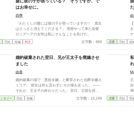
腹に彼の子が宿っている？ そうですか、で
哀想なんだ」 「この子を跡取りにする」 そして人前
は
はお幸せに。
で、平然と言い放つ。 ――「君の息子は、愛人の子
離
の“下”で学べばいい」 その瞬間、リディアの中で何か
て
四季
由
が静かに終わった。怒鳴らない。泣かない。微笑みす
た
「わたくしの腹には彼の子が宿っていますの！ 貴女
【全一
ら崩さない。 「承知しました。では――正妻の役目
に
はさっさと消えてくださる？」 突然やって来た金髪
き
は終わりましたね」
殿
ロングヘアの女性は私にそんなことを告げた。
ナ。 傷ついた彼女が助
に、
太子だっ
文字数：869
愛
完結
短編
R15
恋愛
完結
短
来
に
ル
る両親と
が
い
婚約破棄された翌日、兄が王太子を廃嫡させ
第
ました
由香
M
婚約破棄の場で「悪役令嬢」と断罪された伯爵令嬢エ
王
ミリア。 彼女は何も言わずにその場を去った。 ――
自
それが、王太子の終わりだった。 翌日、王国を揺る
辱
がす不正が次々と暴かれる。 裏で糸を引いていたの
の
文字数：15,249
ァンタジー
完結
短編
恋愛
完結
長
は、エミリアの兄。 王国最強の権力者であり、妹至
が
上主義の男だった。 「妹を泣かせた代償は、すべて
じ
払ってもらう」 ざまぁは、静かに、そして確実に進
そ
んでいく。
の
実
せ
の