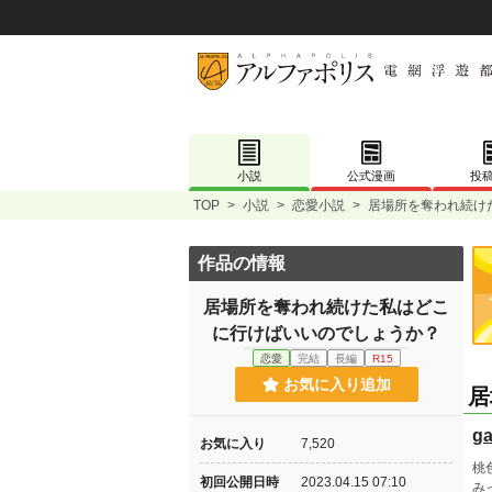
小説
公式漫画
投
TOP
>
小説
>
恋愛小説
>
居場所を奪われ続け
作品の情報
居場所を奪われ続けた私はどこ
に行けばいいのでしょうか？
恋愛
完結
長編
R15
お気に入り追加
居
g
お気に入り
7,520
桃
初回公開日時
2023.04.15 07:10
み