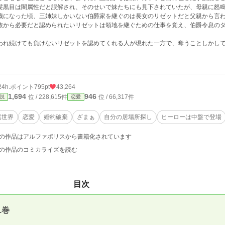
髪黒目は闇属性だと誤解され、そのせいで妹たちにも見下されていたが、母親に怒
歳になった頃、三姉妹しかいない伯爵家を継ぐのは長女のリゼットだと父親から言
族から必要だと認められたいリゼットは領地を継ぐための仕事を覚え、伯爵令息の
われ続けても負けないリゼットを認めてくれる人が現れた一方で、奪うことしかし
24h.ポイント
795pt
43,264
1,694
946
位 / 228,615件
位 / 66,317件
説
恋愛
異世界
恋愛
婚約破棄
ざまぁ
自分の居場所探し
ヒーローは中盤で登場
の作品はアルファポリスから書籍化されています
の作品のコミカライズを読む
目次
1巻