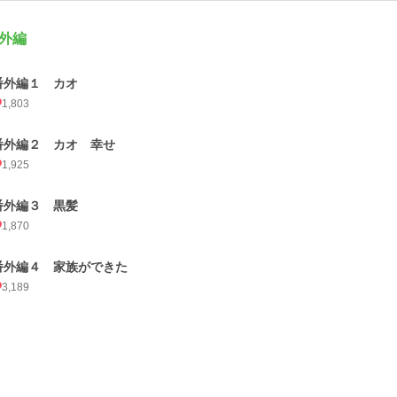
外編
番外編１ カオ
1,803
番外編２ カオ 幸せ
1,925
番外編３ 黒髪
1,870
番外編４ 家族ができた
3,189