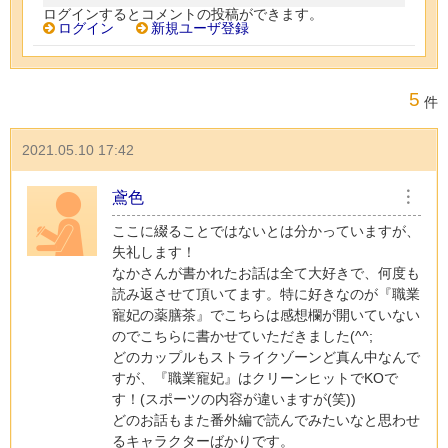
ログインするとコメントの投稿ができます。
ログイン
新規ユーザ登録
5
件
2021.05.10 17:42
鳶色
︙
ここに綴ることではないとは分かっていますが、
失礼します！
なかさんが書かれたお話は全て大好きで、何度も
読み返させて頂いてます。特に好きなのが『職業
寵妃の薬膳茶』でこちらは感想欄が開いていない
のでこちらに書かせていただきました(^^;
どのカップルもストライクゾーンど真ん中なんで
すが、『職業寵妃』はクリーンヒットでKOで
す！(スポーツの内容が違いますが(笑))
どのお話もまた番外編で読んでみたいなと思わせ
るキャラクターばかりです。