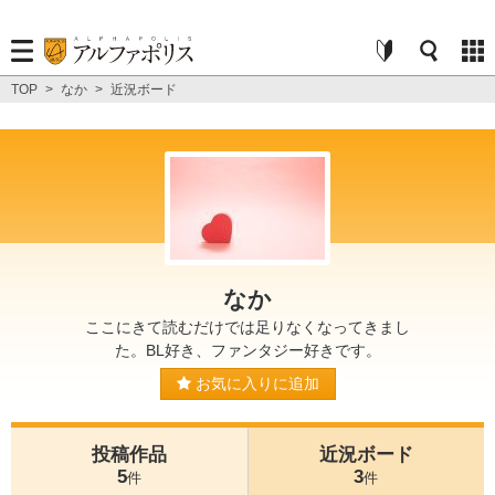
TOP
>
なか
>
近況ボード
なか
ここにきて読むだけでは足りなくなってきまし
た。BL好き、ファンタジー好きです。
お気に入りに追加
投稿作品
近況ボード
5
3
件
件