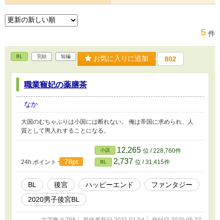
5
件
BL
完結
短編
お気に入りに追加
802
職業寵妃の薬膳茶
なか
大国のむちゃぶりは小国には断れない。 俺は帝国に求められ、人
質として輿入れすることになる。
12,265
小説
位 / 228,760件
2,737
78pt
24h.ポイント
位 / 31,415件
BL
BL
後宮
ハッピーエンド
ファンタジー
2020男子後宮BL
文字数 9,798
最終更新日 2021.01.04
登録日 2020.05.27