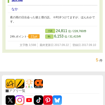
なか
夜の雨の日出会った彼と僕の話。 ※R18つけてますが、ほんわかで
す。
24,811
小説
位 / 228,760件
6,153
21pt
24h.ポイント
位 / 31,415件
BL
文字数 3,598
最終更新日 2017.09.22
登録日 2017.09.10
5
件
アプリ一覧