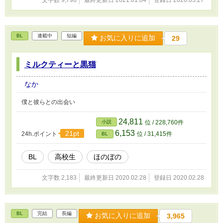
BL
連載中
短編
お気に入りに追加
29
ミルクティーと黒猫
なか
僕と彼らとの出会い
24,811
小説
位 / 228,760件
6,153
21pt
24h.ポイント
位 / 31,415件
BL
BL
高校生
ほのぼの
文字数 2,183
最終更新日 2020.02.28
登録日 2020.02.28
BL
完結
長編
お気に入りに追加
3,965