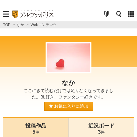
TOP
>
なか
>
Webコンテンツ
なか
ここにきて読むだけでは足りなくなってきまし
た。BL好き、ファンタジー好きです。
お気に入りに追加
投稿作品
近況ボード
5
3
件
件