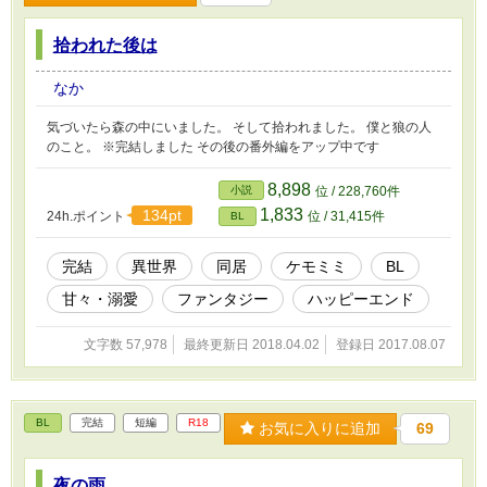
拾われた後は
なか
気づいたら森の中にいました。 そして拾われました。 僕と狼の人
のこと。 ※完結しました その後の番外編をアップ中です
8,898
小説
位 / 228,760件
1,833
134pt
24h.ポイント
位 / 31,415件
BL
完結
異世界
同居
ケモミミ
BL
甘々・溺愛
ファンタジー
ハッピーエンド
文字数 57,978
最終更新日 2018.04.02
登録日 2017.08.07
BL
完結
短編
R18
お気に入りに追加
69
夜の雨