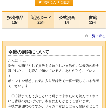
お気に入りに追加
投稿作品
近況ボード
公式漫画
書籍
10
25
1
13
件
件
件
件
一覧に戻る
今後の展開について
こんにちは。
拙作「欠陥品として貴族を追放された文殊使いは最強の希少
職でした。」を読んで頂いている方、ありがとうございま
す。
ポイントや感想、お気に入り登録数で一喜一憂している作者
でございます。
一〇〇話までもう少しという所まで来れたのも読んでくれて
いる皆様のおかげです、本当にありがとうございます。
今後の展開なのですが、フィガロ君はしばらく冒険者として