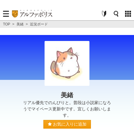
TOP
>
美緒
>
近況ボード
美緒
リアル優先でのんびりと。普段は小説家になろ
うでマイペース更新中です。宜しくお願いしま
す。
お気に入りに追加